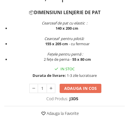
Persoane
Set Lenjerie Pat Blanita Iepure, 6
📦
DIMENSIUNI LENJERIE DE PAT
Piese, Cu Pilota Inclusa
Lenjerii De Pat Premium Collection
Cearceaf de pat cu elastic :
140 x 200 cm
Set Lenjerie De Pat, 7 Piese, Cu
Pilota / Cuvertura Inclusa
Cearceaf pentru pilotă:
155 x 205 cm
- cu fermoar​​​​​​
Set Lenjerie De Pat Jacquard Regal,
11 Piese, Cuvertura Inclusa
Fețele pentru pernă :
2 fețe de perna -
55 x 80 cm
Lenjerii Damasc Egiptean King Size
IN STOC
Lenjerii De Pat, Finet Premium, 1
Persoana
Durata de livrare:
1-3 zile lucratoare
Lenjerii De Pat Damasc 1 Persoana
ADAUGA IN COS
Lenjerii De Pat, Imprimeu 3D, 1
Persoana
Cod Produs:
J3D5
Adauga la Favorite