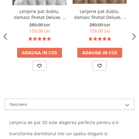
Lenjerie pat dublu,
Lenjerie pat dublu,
damasc finetat Deluxe, 6
damasc finetat Deluxe, 6
da
piese, cearceaf pat cu
piese, cearceaf pat cu
280,00 Lei
280,00 Lei
elastic, Maro
elastic, Alb
159,00 Lei
159,00 Lei
ADAUGA IN COS
ADAUGA IN COS
Descriere
Lenjeria de pat 3D este alegerea perfecta pentru a-ti
transforma dormitorul intr-un spatiu elegant si