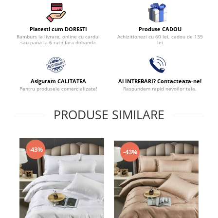
Produse CADOU
Platesti cum DORESTI
Achizitionezi cu 60 lei, cadou de 139
Ramburs la livrare, online cu cardul
lei
sau pana la 6 rate fara dobanda
Asiguram CALITATEA
Ai INTREBARI? Contacteaza-ne!
Pentru produsele comercializate!
Raspundem rapid nevoilor tale.
PRODUSE SIMILARE
-43%
-43%