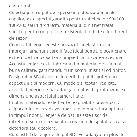
confortabil.
Colectia pentru pat de o persoana, dedicata mai ales
copiilor, este special gandita pentru saltelele de 90×100,
100×200 sau 120x200cm, materialul din finet tratat
special pentru un plus de rezistenta fiind ideal indiferent
de sezon.
Cearceaful lenjeriei este prevazut cu elastic de jur
imprejur, amanunt care il face ideal pentru o pozitionare
extrem de fixa pe saltea si impiedica miscarea acestuia.
Aceasta lenjerie este fabricata din material de cea mai
buna calitate, garantandu-ti un somn linistit si odihnitor.
Designul in 3D al acestei lenjerii de pat ii confera un
aspect unic si modern. Cu modele si texturi realiste,
aceasta lenjerie de pat adauga un plus de profunzime si
dimensiune aspectului camerei tale.
In plus, materialul este foarte respirabil si absorbant,
asigurandu-te ca vei avea mereu o temperatura optima
in timpul noptii. Lenjeria de pat 3D este usor de
intretinut si poate fi spalata la masina de spalat fara a se
deteriora sau decolora.
Cu o astfel de lenjerie de pat 3D , vei adauga un plus de