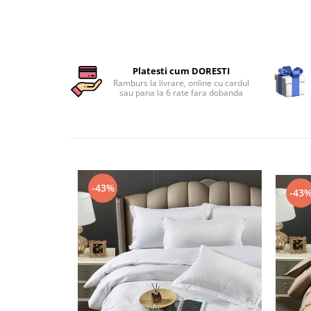
Persoane
Set Lenjerie Pat Blanita Iepure, 6
Piese, Cu Pilota Inclusa
Lenjerii De Pat Premium Collection
Platesti cum DORESTI
Set Lenjerie De Pat, 7 Piese, Cu
Ramburs la livrare, online cu cardul
Pilota / Cuvertura Inclusa
sau pana la 6 rate fara dobanda
Set Lenjerie De Pat Jacquard Regal,
11 Piese, Cuvertura Inclusa
Lenjerii Damasc Egiptean King Size
Lenjerii De Pat, Finet Premium, 1
Persoana
-43%
-43
Lenjerii De Pat Damasc 1 Persoana
Lenjerii De Pat, Imprimeu 3D, 1
Persoana