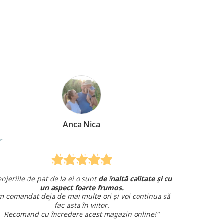
Anca Nica
M
 de pat de la ei o sunt
de înaltă calitate și cu
Am comandat o
un aspect foarte frumos.
și am avut o întreb
at deja de mai multe ori și voi continua să
fac asta în viitor.
Sun
nd cu încredere acest magazin online!"