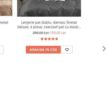
Lenjerie pat dublu, damasc finetat
Lenjerie pa
inetat
Deluxe, 6 piese, cearceaf pat cu elastic,
Deluxe, 6 pies
Gri Inchis
280,00 Lei
159,00 Lei
280,
ADAUGA IN COS
ADAU