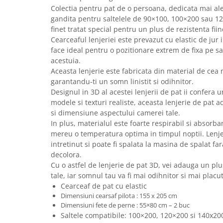
Colectia pentru pat de o persoana, dedicata mai ales
gandita pentru saltelele de 90×100, 100×200 sau 1
finet tratat special pentru un plus de rezistenta fii
Cearceaful lenjeriei este prevazut cu elastic de jur
face ideal pentru o pozitionare extrem de fixa pe s
acestuia.
Aceasta lenjerie este fabricata din material de cea 
garantandu-ti un somn linistit si odihnitor.
Designul in 3D al acestei lenjerii de pat ii confera
modele si texturi realiste, aceasta lenjerie de pat
si dimensiune aspectului camerei tale.
In plus, materialul este foarte respirabil si absorb
mereu o temperatura optima in timpul noptii. Lenje
intretinut si poate fi spalata la masina de spalat fa
decolora.
Cu o astfel de lenjerie de pat 3D, vei adauga un plus
tale, iar somnul tau va fi mai odihnitor si mai placu
Cearceaf de pat cu elastic
Dimensiuni cearsaf pilota : 155 x 205 cm
Dimensiuni fete de perne : 55×80 cm – 2 buc
Saltele compatibile: 100×200, 120×200 si 140x2