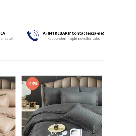
TEA
Ai INTREBARI? Contacteaza-ne!
alizate!
Raspundem rapid nevoilor tale.
-43%
-43%