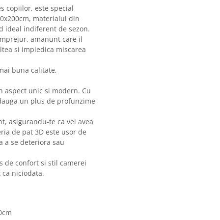
 copiilor, este special
20x200cm, materialul din
nd ideal indiferent de sezon.
 imprejur, amanunt care il
altea si impiedica miscarea
mai buna calitate,
 un aspect unic si modern. Cu
 adauga un plus de profunzime
ant, asigurandu-te ca vei avea
ria de pat 3D este usor de
ra a se deteriora sau
 de confort si stil camerei
t ca niciodata.
00cm