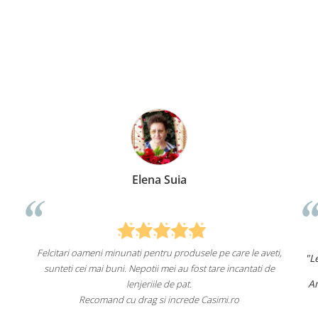
Elena Suia
Felcitari oameni minunati pentru produsele pe care le aveti,
"Lenjeriile
sunteti cei mai buni. Nepotii mei au fost tare incantati de
Am comand
lenjeriile de pat.
Recomand cu drag si increde Casimi.ro
Recoma