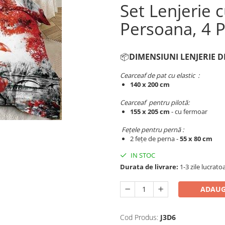
Set Lenjerie c
Persoana, 4 
📦
DIMENSIUNI LENJERIE D
Cearceaf de pat cu elastic :
140 x 200 cm
Cearceaf pentru pilotă:
155 x 205 cm
- cu fermoar​​​​​​
Fețele pentru pernă :
2 fețe de perna -
55 x 80 cm
IN STOC
Durata de livrare:
1-3 zile lucrato
ADAUG
Cod Produs:
J3D6