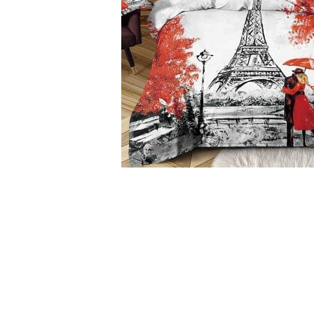
Cearceaf cu elastic
Cearceaf normal
Lenjerii De Pat Creponate
Lenjerii De Pat Bumbac Poplin 2
Persoane
Lenjerii De Pat Bumbac Poplin,
Matlasate, 2 Persoane
Lenjerii De Pat Bumbac Satinat 2
Persoane
Lenjerii De Pat Volanase
Distribuie
pe
Lenjerii De Pat, Finet Premium 3D,
Facebook
2 Persoane
Lenjerii De Pat Jacquard
Lenjerii De Pat Catifea
Lenjerii De Pat Cocolino
Set Lenjerie De Pat Blana
Artificiala De Iepure, 6 Piese, 2