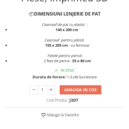
Persoane
Set Lenjerie Pat Blanita Iepure, 6
Piese, Cu Pilota Inclusa
📦
DIMENSIUNI LENJERIE DE PAT
Lenjerii De Pat Premium Collection
Cearceaf de pat cu elastic :
140 x 200 cm
Set Lenjerie De Pat, 7 Piese, Cu
Pilota / Cuvertura Inclusa
Cearceaf pentru pilotă:
155 x 205 cm
- cu fermoar​​​​​​
Set Lenjerie De Pat Jacquard Regal,
11 Piese, Cuvertura Inclusa
Fețele pentru pernă :
Lenjerii Damasc Egiptean King Size
2 fețe de perna -
55 x 80 cm
Lenjerii De Pat, Finet Premium, 1
IN STOC
Persoana
Durata de livrare:
1-3 zile lucratoare
Lenjerii De Pat Damasc 1 Persoana
ADAUGA IN COS
Lenjerii De Pat, Imprimeu 3D, 1
Persoana
Cod Produs:
J3D7
Adauga la Favorite