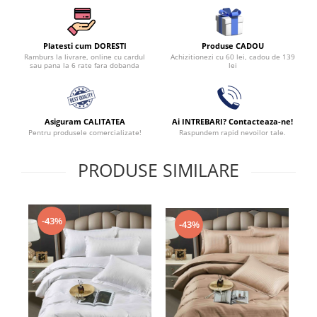
Produse CADOU
Platesti cum DORESTI
Achizitionezi cu 60 lei, cadou de 139
Ramburs la livrare, online cu cardul
lei
sau pana la 6 rate fara dobanda
Asiguram CALITATEA
Ai INTREBARI? Contacteaza-ne!
Pentru produsele comercializate!
Raspundem rapid nevoilor tale.
PRODUSE SIMILARE
-43%
-43%