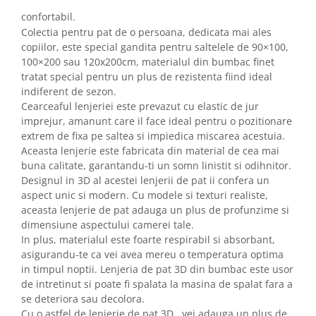
confortabil.
Colectia pentru pat de o persoana, dedicata mai ales
copiilor, este special gandita pentru saltelele de 90×100,
100×200 sau 120x200cm, materialul din bumbac finet
tratat special pentru un plus de rezistenta fiind ideal
indiferent de sezon.
Cearceaful lenjeriei este prevazut cu elastic de jur
imprejur, amanunt care il face ideal pentru o pozitionare
extrem de fixa pe saltea si impiedica miscarea acestuia.
Aceasta lenjerie este fabricata din material de cea mai
buna calitate, garantandu-ti un somn linistit si odihnitor.
Designul in 3D al acestei lenjerii de pat ii confera un
aspect unic si modern. Cu modele si texturi realiste,
aceasta lenjerie de pat adauga un plus de profunzime si
dimensiune aspectului camerei tale.
In plus, materialul este foarte respirabil si absorbant,
asigurandu-te ca vei avea mereu o temperatura optima
in timpul noptii. Lenjeria de pat 3D din bumbac este usor
de intretinut si poate fi spalata la masina de spalat fara a
se deteriora sau decolora.
Cu o astfel de lenjerie de pat 3D , vei adauga un plus de