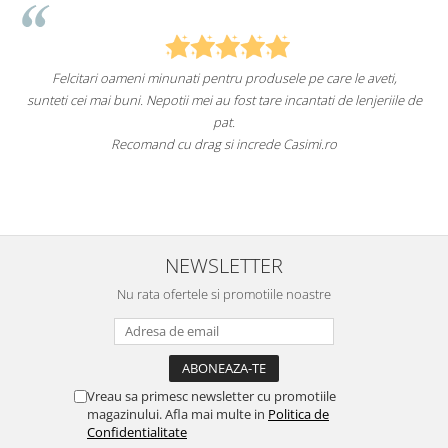
Felcitari oameni minunati pentru produsele pe care le aveti,
a
sunteti cei mai buni. Nepotii mei au fost tare incantati de lenjeriile de
pat.
Recomand cu drag si increde Casimi.ro
NEWSLETTER
Nu rata ofertele si promotiile noastre
Vreau sa primesc newsletter cu promotiile
magazinului. Afla mai multe in
Politica de
Confidentialitate