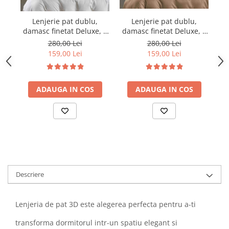
Lenjerie pat dublu,
Lenjerie pat dublu,
damasc finetat Deluxe, 6
damasc finetat Deluxe, 6
da
piese, cearceaf pat cu
piese, cearceaf pat cu
280,00 Lei
280,00 Lei
elastic, Maro
elastic, Alb
159,00 Lei
159,00 Lei
ADAUGA IN COS
ADAUGA IN COS
Descriere
Lenjeria de pat 3D este alegerea perfecta pentru a-ti
transforma dormitorul intr-un spatiu elegant si