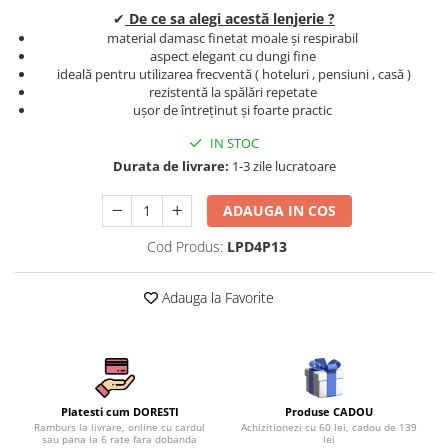
Persoane
✔
De ce sa alegi acestă lenjerie ?
Set Lenjerie Pat Blanita Iepure, 6
material damasc finetat moale și respirabil
Piese, Cu Pilota Inclusa
aspect elegant cu dungi fine
ideală pentru utilizarea frecventă ( hoteluri , pensiuni , casă )
Lenjerii De Pat Premium Collection
rezistentă la spălări repetate
Set Lenjerie De Pat, 7 Piese, Cu
ușor de întreținut și foarte practic
Pilota / Cuvertura Inclusa
IN STOC
Set Lenjerie De Pat Jacquard Regal,
Durata de livrare:
1-3 zile lucratoare
11 Piese, Cuvertura Inclusa
Lenjerii Damasc Egiptean King Size
ADAUGA IN COS
Lenjerii De Pat, Finet Premium, 1
Cod Produs:
LPD4P13
Persoana
Lenjerii De Pat Damasc 1 Persoana
Adauga la Favorite
Lenjerii De Pat, Imprimeu 3D, 1
Persoana
Produse CADOU
Platesti cum DORESTI
Achizitionezi cu 60 lei, cadou de 139
Ramburs la livrare, online cu cardul
lei
sau pana la 6 rate fara dobanda