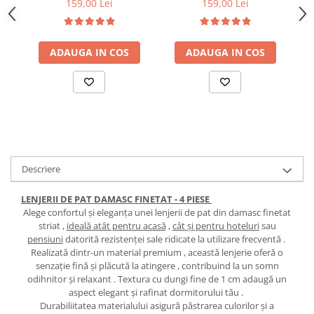
159,00 Lei
159,00 Lei
ADAUGA IN COS
ADAUGA IN COS
Descriere
LENJERII DE PAT DAMASC FINETAT - 4 PIESE
Alege confortul și eleganța unei lenjerii de pat din damasc finetat
striat ,
ideală atât pentru acasă
,
cât și pentru hoteluri
sau
pensiuni
datorită rezistenței sale ridicate la utilizare frecventă .
Realizată dintr-un material premium , această lenjerie oferă o
senzație fină și plăcută la atingere , contribuind la un somn
odihnitor și relaxant . Textura cu dungi fine de 1 cm adaugă un
aspect elegant și rafinat dormitorului tău .
Durabiliitatea materialului asigură păstrarea culorilor și a