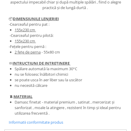
aspectului impecabil chiar și după multiple spălări , fiind o alegre
practică și de lungă durtă .
📦
DIMENSIUNILE LENJERIEI
-Cearceaful pentru pat :
155x230 cm
-Cearceaful pentru pilotă:
155x230 cm
-Fețele pentru pernă :
2 fețe de perna
- 55x80 cm
🧼
INTRUCTIUNI DE INTREȚINERE
Spălare automată la maximum 30°C
nu se folosesc înălbitori chimici
se poate usca în aer liber sau la uscător
nu necesită călcare
🧵
MATERIAL
Damasc finetat - material premium , satinat , mercerizat și
sanforizat , moale la atingere , rezistent în timp și ideal pentru
utilizarea frecventă .
Informatii conformitate produs