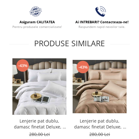
Asiguram CALITATEA
Ai INTREBARI? Contacteaza-ne!
Pentru produsele comercializate!
Raspundem rapid nevoilor tale.
PRODUSE SIMILARE
-43%
-43%
Lenjerie pat dublu,
Lenjerie pat dublu,
damasc finetat Deluxe, 6
damasc finetat Deluxe, 6
da
piese, cearceaf pat cu
piese, cearceaf pat cu
280,00 Lei
280,00 Lei
elastic, Maro
elastic, Alb