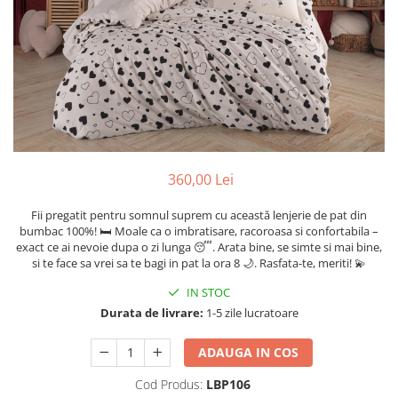
Cearceaf cu elastic
Cearceaf normal
Lenjerii De Pat Creponate
Lenjerii De Pat Bumbac Poplin 2
Persoane
Lenjerii De Pat Bumbac Poplin,
Matlasate, 2 Persoane
Lenjerii De Pat Bumbac Satinat 2
360,00 Lei
Persoane
Fii pregatit pentru somnul suprem cu această lenjerie de pat din
Lenjerii De Pat Volanase
bumbac 100%! 🛏️ Moale ca o imbratisare, racoroasa si confortabila –
Lenjerii De Pat, Finet Premium 3D,
exact ce ai nevoie dupa o zi lunga 😴. Arata bine, se simte si mai bine,
si te face sa vrei sa te bagi in pat la ora 8 🌙. Rasfata-te, meriti! 💫
2 Persoane
Lenjerii De Pat Jacquard
IN STOC
Durata de livrare:
1-5 zile lucratoare
Lenjerii De Pat Catifea
Lenjerii De Pat Cocolino
ADAUGA IN COS
Set Lenjerie De Pat Blana
Cod Produs:
LBP106
Artificiala De Iepure, 6 Piese, 2