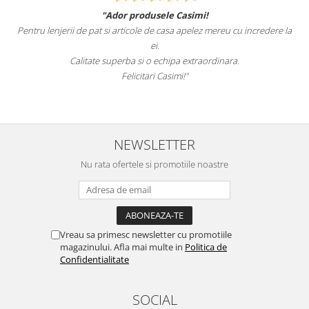
"Ador produsele Casimi!
Felcitari oamen
 de pat si articole de casa apelez mereu cu incredere la
sunteti cei mai buni.
ei.
alitate superba si o echipa extraordinara.
Reco
Felicitari Casimi!"
NEWSLETTER
Nu rata ofertele si promotiile noastre
Vreau sa primesc newsletter cu promotiile
magazinului. Afla mai multe in
Politica de
Confidentialitate
SOCIAL