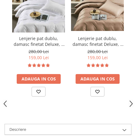
Lenjerie pat dublu,
Lenjerie pat dublu,
damasc finetat Deluxe, 6
damasc finetat Deluxe, 6
da
piese, cearceaf pat cu
piese, cearceaf pat cu
280,00 Lei
280,00 Lei
elastic, Maro
elastic, Alb
159,00 Lei
159,00 Lei
ADAUGA IN COS
ADAUGA IN COS
Descriere