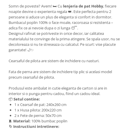
Somn de poveste? Avem! 🛏️ Cu
lenjeria de pat Hobby
, fiecare
noapte devine o experienta regala 👑. Este perfecta pentru 2
persoane si aduce un plus de eleganta si confort in dormitor.
Bumbacul poplin 100% o face moale, racoroasa si rezistenta –
adica fix ce ai nevoie dupa o zi lunga 😴.
Designul rafinat se potriveste in orice decor, iar calitatea
materialului te convinge de la prima atingere. Se spala usor, nu se
decoloreaza si nu te streseaza cu calcatul. Pe scurt: vise placute
garantate! 🌙✨
Cearsaful de pilota are sistem de inchidere cu nasturi.
Fata de perna are sistem de inchidere tip plic si acelasi model
precum cearsaful de pilota.
Produsul este ambalat in cutie eleganta de carton si are in
interior si o punga pentru cadou, fiind un cadou ideal.
📦
Setul contine:
1 x Cearsaf de pat: 240x260 cm
1 x Husa pilota: 200x220 cm
2 x Fete de perna: 50x70 cm
🧵
Material:
100% bumbac poplin
🌀
Instructiuni intretinere: