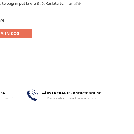
a te bagi in pat la ora 8 🌙. Rasfata-te, meriti! 💫
are
A IN COS
TEA
Ai INTREBARI? Contacteaza-ne!
alizate!
Raspundem rapid nevoilor tale.