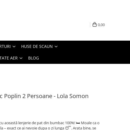
0,00
RTURI
HUSE DE SCAUN
TATE AER
BLOG
c Poplin 2 Persoane - Lola Somon
cu această lenjerie de pat din bumbac 100%! 🛏️ Moale ca o
la – exact ce ai nevoie dupa o zi lunga 😴. Arata bine, se