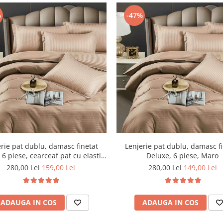
%
-47%
rie pat dublu, damasc finetat
Lenjerie pat dublu, damasc f
 6 piese, cearceaf pat cu elastic,
Deluxe, 6 piese, Maro
Maro
280,00 Lei
159,00 Lei
280,00 Lei
149,00 Lei
ADAUGA IN COS
ADAUGA IN COS