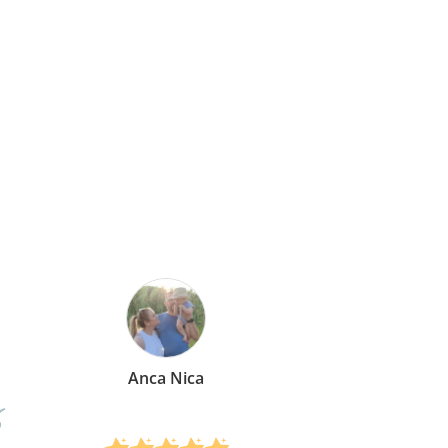
nca Nica
Mirela Verm