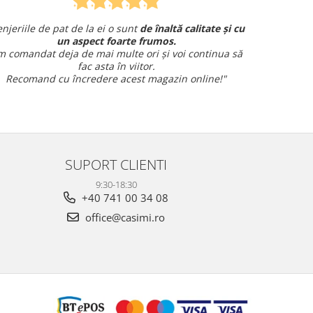
 ei o sunt
de înaltă calitate și cu
Am comandat o lenjerie de
t foarte frumos.
și am avut o întrebare și
am prim
i multe ori și voi continua să
amabil.
sta în viitor.
Sunt foarte mul
ere acest magazin online!"
SUPORT CLIENTI
9:30-18:30
+40 741 00 34 08
office@casimi.ro