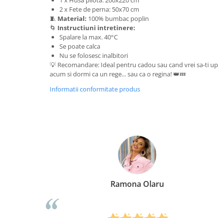
1 x Husa pilota: 200x220 cm
2 x Fete de perna: 50x70 cm
🧵
Material:
100% bumbac poplin
🌀
Instructiuni intretinere:
Spalare la max. 40°C
Se poate calca
Nu se folosesc inalbitori
💡 Recomandare: Ideal pentru cadou sau cand vrei sa-ti u
acum si dormi ca un rege... sau ca o regina! 👑💤
Informatii conformitate produs
Ramona Olaru