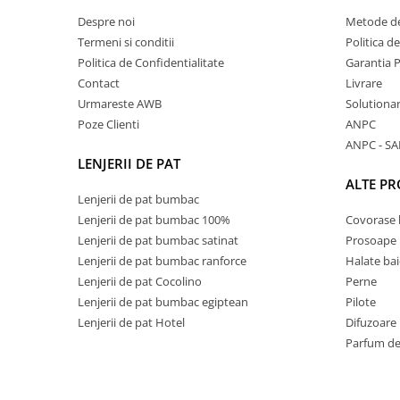
Despre noi
Metode de
Termeni si conditii
Politica d
Politica de Confidentialitate
Garantia 
Contact
Livrare
Urmareste AWB
Solutionare
Poze Clienti
ANPC
ANPC - SA
LENJERII DE PAT
ALTE P
Lenjerii de pat bumbac
Lenjerii de pat bumbac 100%
Covorase 
Lenjerii de pat bumbac satinat
Prosoape
Lenjerii de pat bumbac ranforce
Halate bai
Lenjerii de pat Cocolino
Perne
Lenjerii de pat bumbac egiptean
Pilote
Lenjerii de pat Hotel
Difuzoare
Parfum de