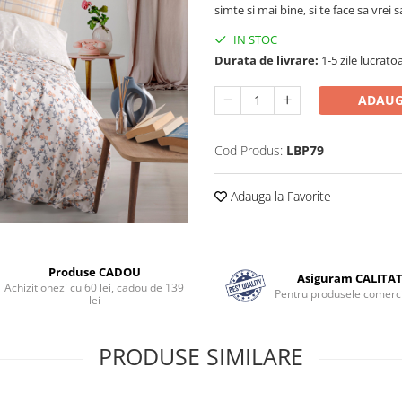
simte si mai bine, si te face sa vrei s
IN STOC
Durata de livrare:
1-5 zile lucrato
ADAUG
Cod Produs:
LBP79
Adauga la Favorite
Produse CADOU
Asiguram CALITA
Achizitionezi cu 60 lei, cadou de 139
Pentru produsele comerci
lei
PRODUSE SIMILARE