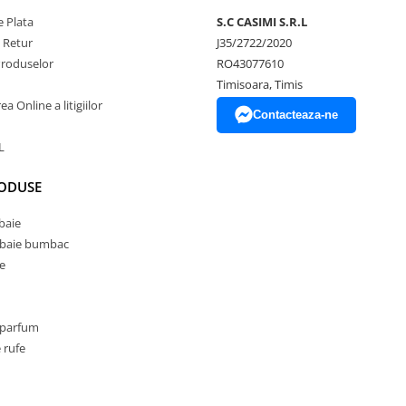
 Plata
S.C CASIMI S.R.L
e Retur
J35/2722/2020
Produselor
RO43077610
Timisoara, Timis
a Online a litigiilor
Contacteaza-ne
L
RODUSE
baie
 baie bumbac
e
 parfum
 rufe