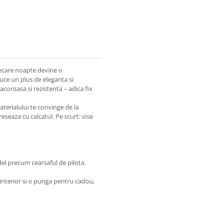
iecare noapte devine o
uce un plus de eleganta si
coroasa si rezistenta – adica fix
materialului te convinge de la
eseaza cu calcatul. Pe scurt: vise
del precum cearsaful de pilota.
 interior si o punga pentru cadou,