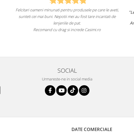
i minunati pentru produsele pe care le aveti,
"Lenjeriile de pat de la
i buni. Nepotii mei au fost tare incantati de
un aspec
Am comandat deja de ma
lenjeriile de pat.
fac a
mand cu drag si increde Casimi.ro
Recomand cu încred
SOCIAL
Urmareste-ne in social media
DATE COMERCIALE