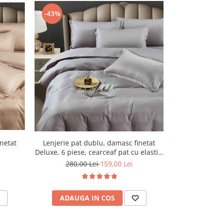
-43%
-43%
Lenjerie pat dublu, damasc finetat
Lenjerie pa
inetat
Deluxe, 6 piese, cearceaf pat cu elastic,
Deluxe, 6 pies
Gri Deschis
280,00 Lei
159,00 Lei
280,
ADAUGA IN COS
ADAU