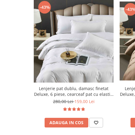
Persoane
-43%
Set Lenjerie Pat Blanita Iepure, 6
-43
Piese, Cu Pilota Inclusa
Lenjerii De Pat Premium Collection
Set Lenjerie De Pat, 7 Piese, Cu
Pilota / Cuvertura Inclusa
Set Lenjerie De Pat Jacquard Regal,
11 Piese, Cuvertura Inclusa
Lenjerii Damasc Egiptean King Size
Lenjerii De Pat, Finet Premium, 1
Persoana
Lenjerii De Pat Damasc 1 Persoana
Lenjerie pat dublu, damasc finetat
Lenje
Deluxe, 6 piese, cearceaf pat cu elastic,
Deluxe,
Lenjerii De Pat, Imprimeu 3D, 1
Alb
280,00 Lei
159,00 Lei
Persoana
ADAUGA IN COS