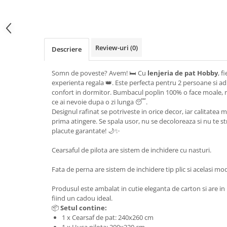
Review-uri
(0)
Descriere
Somn de poveste? Avem! 🛏️ Cu
lenjeria de pat Hobby
, f
experienta regala 👑. Este perfecta pentru 2 persoane si ad
confort in dormitor. Bumbacul poplin 100% o face moale, ra
ce ai nevoie dupa o zi lunga 😴.
Designul rafinat se potriveste in orice decor, iar calitatea 
prima atingere. Se spala usor, nu se decoloreaza si nu te str
placute garantate! 🌙✨
Cearsaful de pilota are sistem de inchidere cu nasturi.
Fata de perna are sistem de inchidere tip plic si acelasi mo
Produsul este ambalat in cutie eleganta de carton si are in
fiind un cadou ideal.
📦
Setul contine:
1 x Cearsaf de pat: 240x260 cm