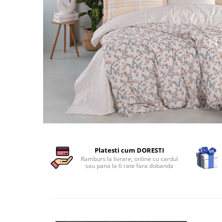
Cearceaf cu elastic
Cearceaf normal
Lenjerii De Pat Creponate
Lenjerii De Pat Bumbac Poplin 2
Persoane
Lenjerii De Pat Bumbac Poplin,
Matlasate, 2 Persoane
Lenjerii De Pat Bumbac Satinat 2
Persoane
Lenjerii De Pat Volanase
Distribuie
Lenjerii De Pat, Finet Premium 3D,
pe
2 Persoane
Platesti cum DORESTI
Facebook
Ramburs la livrare, online cu cardul
Lenjerii De Pat Jacquard
sau pana la 6 rate fara dobanda
Lenjerii De Pat Catifea
Lenjerii De Pat Cocolino
Set Lenjerie De Pat Blana
Artificiala De Iepure, 6 Piese, 2