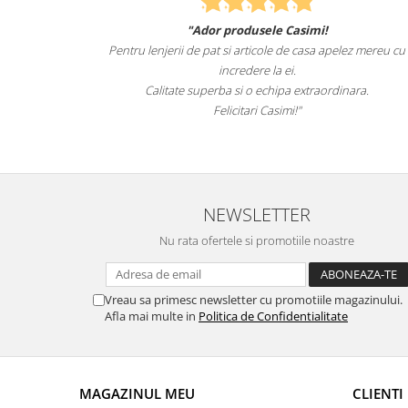
"Ador produsele Casimi!
Felcitari oamen
tru lenjerii de pat si articole de casa apelez mereu cu
sunteti cei ma
incredere la ei.
Calitate superba si o echipa extraordinara.
Reco
Felicitari Casimi!"
NEWSLETTER
Nu rata ofertele si promotiile noastre
Vreau sa primesc newsletter cu promotiile magazinului.
Afla mai multe in
Politica de Confidentialitate
MAGAZINUL MEU
CLIENTI