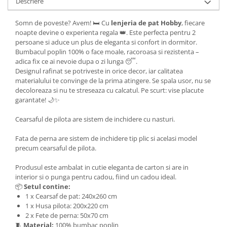
Descriere
Somn de poveste? Avem! 🛏️ Cu
lenjeria de pat Hobby
, fiecare
noapte devine o experienta regala 👑. Este perfecta pentru 2
persoane si aduce un plus de eleganta si confort in dormitor.
Bumbacul poplin 100% o face moale, racoroasa si rezistenta –
adica fix ce ai nevoie dupa o zi lunga 😴.
Designul rafinat se potriveste in orice decor, iar calitatea
materialului te convinge de la prima atingere. Se spala usor, nu se
decoloreaza si nu te streseaza cu calcatul. Pe scurt: vise placute
garantate! 🌙✨
Cearsaful de pilota are sistem de inchidere cu nasturi.
Fata de perna are sistem de inchidere tip plic si acelasi model
precum cearsaful de pilota.
Produsul este ambalat in cutie eleganta de carton si are in
interior si o punga pentru cadou, fiind un cadou ideal.
📦
Setul contine:
1 x Cearsaf de pat: 240x260 cm
1 x Husa pilota: 200x220 cm
2 x Fete de perna: 50x70 cm
🧵
Material:
100% bumbac poplin