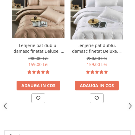
Lenjerie pat dublu,
Lenjerie pat dublu,
damasc finetat Deluxe, 6
damasc finetat Deluxe, 6
da
piese, cearceaf pat cu
piese, cearceaf pat cu
280,00 Lei
280,00 Lei
elastic, Maro
elastic, Alb
159,00 Lei
159,00 Lei
ADAUGA IN COS
ADAUGA IN COS