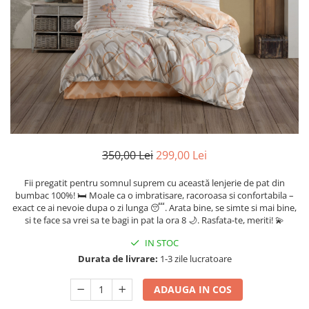
Cearceaf cu elastic
Cearceaf normal
Lenjerii De Pat Creponate
Lenjerii De Pat Bumbac Poplin 2
Persoane
Lenjerii De Pat Bumbac Poplin,
Matlasate, 2 Persoane
Lenjerii De Pat Bumbac Satinat 2
Persoane
350,00 Lei
299,00 Lei
Lenjerii De Pat Volanase
Fii pregatit pentru somnul suprem cu această lenjerie de pat din
Lenjerii De Pat, Finet Premium 3D,
bumbac 100%! 🛏️ Moale ca o imbratisare, racoroasa si confortabila –
2 Persoane
exact ce ai nevoie dupa o zi lunga 😴. Arata bine, se simte si mai bine,
si te face sa vrei sa te bagi in pat la ora 8 🌙. Rasfata-te, meriti! 💫
Lenjerii De Pat Jacquard
IN STOC
Lenjerii De Pat Catifea
Durata de livrare:
1-3 zile lucratoare
Lenjerii De Pat Cocolino
ADAUGA IN COS
Set Lenjerie De Pat Blana
Artificiala De Iepure, 6 Piese, 2