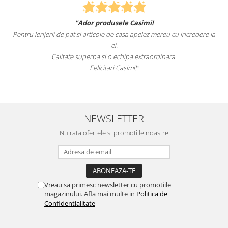
"Ador produsele Casimi!
F
Pentru lenjerii de pat si articole de casa apelez mereu cu incredere la
suntet
ei.
Calitate superba si o echipa extraordinara.
Felicitari Casimi!"
NEWSLETTER
Nu rata ofertele si promotiile noastre
Vreau sa primesc newsletter cu promotiile
magazinului. Afla mai multe in
Politica de
Confidentialitate