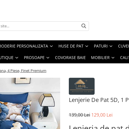
RODERIE PERSONALIZATA
HUSE DE PAT
PATURI
CUVE
UTIQUE
PROSOAPE
COVORASE BAIE
MOBILIER
CALI
oana, 4 Piese, Finet Premium
Lenjerie De Pat 5D, 1 
139,00 Lei
129,00 Lei
Lenjeria de pat 