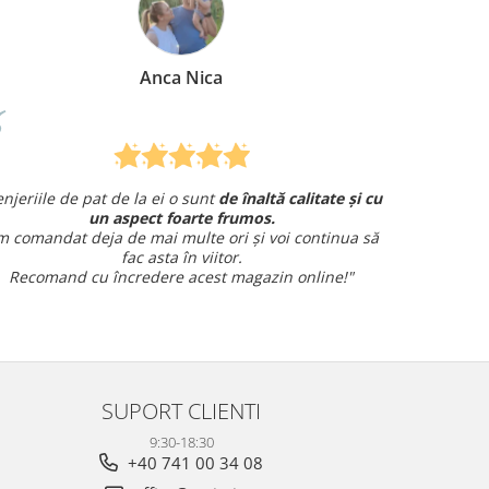
Mirela Vermesan
calitate și cu
Am comandat o lenjerie de pat pentru cadou
și am avut o întrebare și
am primit un răspuns rap
 continua să
amabil.
Sunt foarte mulțumită!
 online!"
SUPORT CLIENTI
9:30-18:30
+40 741 00 34 08