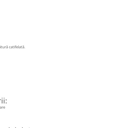
tură catifelată.
ii:
lare