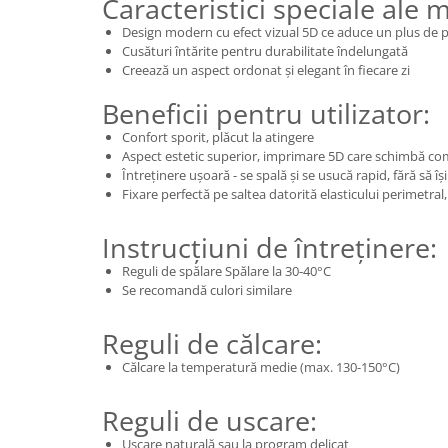
Caracteristici speciale ale 
Design modern cu efect vizual 5D ce aduce un plus de
Cusături întărite pentru durabilitate îndelungată
Creează un aspect ordonat și elegant în fiecare zi
Beneficii pentru utilizator:
Confort sporit, plăcut la atingere
Aspect estetic superior, imprimare 5D care schimbă c
Întreținere ușoară - se spală și se usucă rapid, fără să î
Fixare perfectă pe saltea datorită elasticului perimetral
Instrucțiuni de întreținere:
Reguli de spălare Spălare la 30-40°C
Se recomandă culori similare
Reguli de călcare:
Călcare la temperatură medie (max. 130-150°C)
Reguli de uscare:
Uscare naturală sau la program delicat