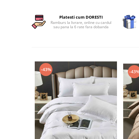
Persoane
Set Lenjerie Pat Blanita Iepure, 6
Piese, Cu Pilota Inclusa
Platesti cum DORESTI
Ramburs la livrare, online cu cardul
Lenjerii De Pat Premium Collection
sau pana la 6 rate fara dobanda
Set Lenjerie De Pat, 7 Piese, Cu
Pilota / Cuvertura Inclusa
Set Lenjerie De Pat Jacquard Regal,
11 Piese, Cuvertura Inclusa
Lenjerii Damasc Egiptean King Size
-43%
-43
Lenjerii De Pat, Finet Premium, 1
Persoana
Lenjerii De Pat Damasc 1 Persoana
Lenjerii De Pat, Imprimeu 3D, 1
Persoana