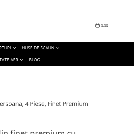
0,00
RTURI
HUSE DE SCAUN
TATE AER
BLOG
Persoana, 4 Piese, Finet Premium
din finet premium cu