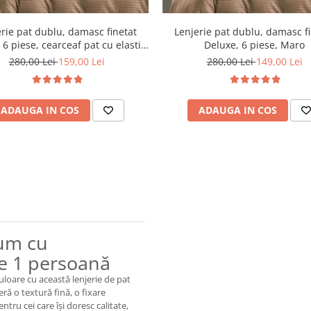
rie pat dublu, damasc finetat
Lenjerie pat dublu, damasc f
 6 piese, cearceaf pat cu elastic,
Deluxe, 6 piese, Maro
Maro
280,00 Lei
159,00 Lei
280,00 Lei
149,00 Lei
ADAUGA IN COS
ADAUGA IN COS
ium cu
e 1 persoană
uloare cu această lenjerie de pat
ă o textură fină, o fixare
ntru cei care își doresc calitate,