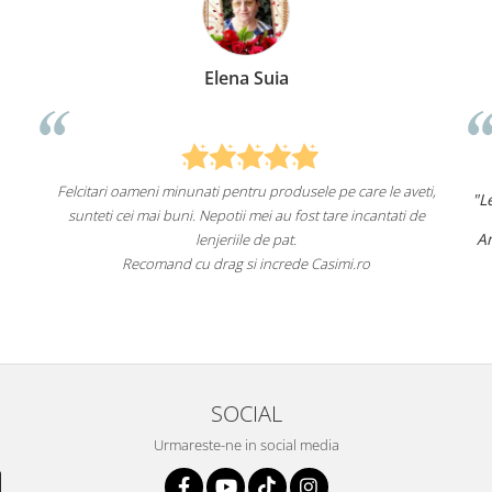
Anca Nica
dusele pe care le aveti,
"Lenjeriile de pat de la ei o sunt
de înaltă 
 fost tare incantati de
un aspect foarte frumos.
Am comandat deja de mai multe ori și voi
t.
fac asta în viitor.
de Casimi.ro
Recomand cu încredere acest magazin
SOCIAL
Urmareste-ne in social media