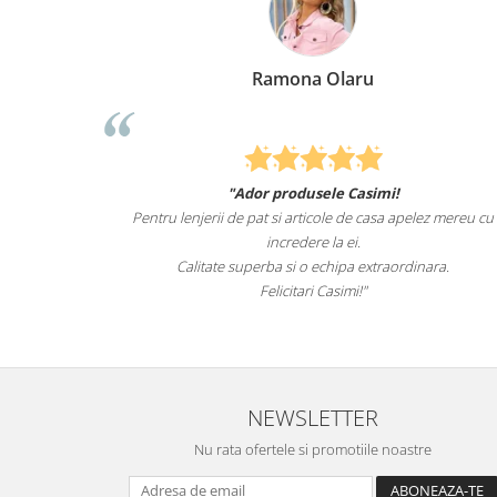
na Olaru
Elena Suia
odusele Casimi!
Felcitari oameni minunati pentru pro
 articole de casa apelez mereu cu
sunteti cei mai buni. Nepotii mei au
edere la ei.
lenjeriile de pa
i o echipa extraordinara.
Recomand cu drag si incre
itari Casimi!"
NEWSLETTER
Nu rata ofertele si promotiile noastre