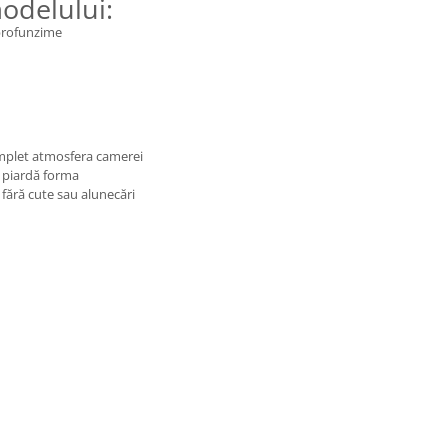
modelului:
 profunzime
omplet atmosfera camerei
și piardă forma
, fără cute sau alunecări