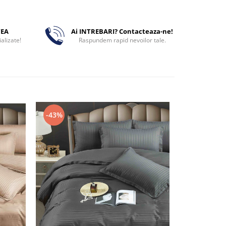
TEA
Ai INTREBARI? Contacteaza-ne!
alizate!
Raspundem rapid nevoilor tale.
-43%
-43%