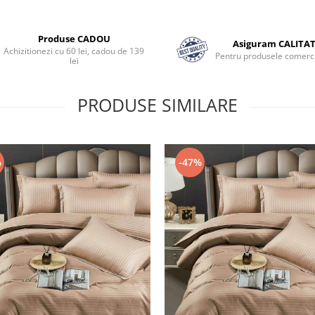
Produse CADOU
Asiguram CALITA
Achizitionezi cu 60 lei, cadou de 139
Pentru produsele comerci
lei
PRODUSE SIMILARE
%
-47%