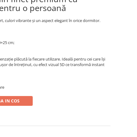
entru o persoană
t, culori vibrante și un aspect elegant în orice dormitor.
0+25 cm;
nzație plăcută la fiecare utilizare. Ideală pentru cei care își
 ușor de întreținut, cu efect vizual 5D ce transformă instant
are
A IN COS