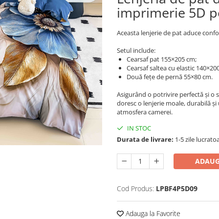
imprimerie 5D p
Aceasta lenjerie de pat aduce confor
Setul include:
Cearsaf pat 155×205 cm;
Cearsaf saltea cu elastic 140×20
Două fețe de pernă 55×80 cm.
Asigurând o potrivire perfectă și o se
doresc o lenjerie moale, durabilă și
atmosfera camerei.
IN STOC
Durata de livrare:
1-5 zile lucrato
ADAUG
Cod Produs:
LPBF4P5D09
Adauga la Favorite