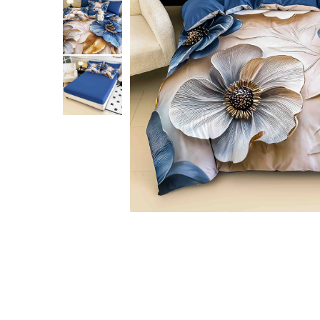
Cearceaf cu elastic
Cearceaf normal
Lenjerii De Pat Creponate
Lenjerii De Pat Bumbac Poplin 2
Persoane
Lenjerii De Pat Bumbac Poplin,
Matlasate, 2 Persoane
Lenjerii De Pat Bumbac Satinat 2
Persoane
Lenjerii De Pat Volanase
Lenjerii De Pat, Finet Premium 3D,
2 Persoane
Distribuie
Lenjerii De Pat Jacquard
pe
Facebook
Lenjerii De Pat Catifea
Lenjerii De Pat Cocolino
Set Lenjerie De Pat Blana
Artificiala De Iepure, 6 Piese, 2