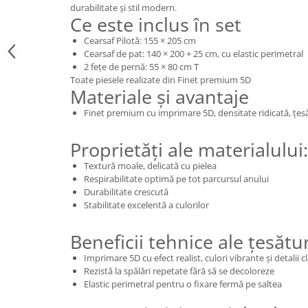
durabilitate și stil modern.
Ce este inclus în set
Cearsaf Pilotă: 155 × 205 cm
Cearsaf de pat: 140 × 200 + 25 cm, cu elastic perimetral
2 fețe de pernă: 55 × 80 cm T
Toate piesele realizate din Finet premium 5D
Materiale și avantaje
Finet premium cu imprimare 5D, densitate ridicată, țesă
Proprietăți ale materialului:
Textură moale, delicată cu pielea
Respirabilitate optimă pe tot parcursul anului
Durabilitate crescută
Stabilitate excelentă a culorilor
Beneficii tehnice ale țesătur
Imprimare 5D cu efect realist, culori vibrante și detalii c
Rezistă la spălări repetate fără să se decoloreze
Elastic perimetral pentru o fixare fermă pe saltea