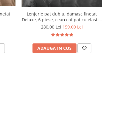
Lenjerie pat dublu, damasc finetat
Lenjerie pa
inetat
Deluxe, 6 piese, cearceaf pat cu elastic,
Deluxe, 6 pies
Gri Inchis
280,00 Lei
159,00 Lei
280,
ADAUGA IN COS
ADAU