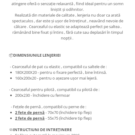
atingere oferă o senzație relaxantă , fiind ideal pentru un somn
liniștit și odihnitor.
Realizată din materiale de calitate , lenjeria nu doar ca arată
spectaculos , dar este și ușor de întreținut , neavând nevoie de
călcare . Cearceaful cu elastic se adaptează perfect pe saltea ,
rămânând bine fixat și întins , fără cute sau deplasări în timpul
nopții .
📦
DIMENSIUNILE LENJERIEI
- Cearceaful de pat cu elastic , compatibil cu saltele de :
180X200X20 - pentru o fixare perfectă , bine întinsă.
​​​​160x200x20 - pentru o așezare ușor mai lejeră.
- Cearceaful pentru pilotă , compatibil cu pilotă de :
200x230 - închidere cu fermoar
- Fețele de pernă , compatibil cu perne de :
2 fețe de pernă
- 70x70 (închidere tip flep)
2 fețe de pernă
- 55x75 (închidere tip flep)
🧼
INTRUCTIUNI DE INTREȚINERE