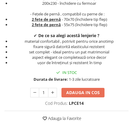
200x230 - închidere cu fermoar
Persoane
Set Lenjerie Pat Blanita Iepure, 6
Piese, Cu Pilota Inclusa
- Fețele de pernă , compatibil cu perne de :
2 fețe de pernă
- 70x70 (închidere tip flep)
Lenjerii De Pat Premium Collection
2 fețe de pernă
- 55x75 (închidere tip flep)
Set Lenjerie De Pat, 7 Piese, Cu
✔
De ce sa alegi acestă lenjerie ?
Pilota / Cuvertura Inclusa
material confortabil , potrivit pentru orice anotimp
fixare sigură datorită elasticului rezistent
Set Lenjerie De Pat Jacquard Regal,
set complet - ideal pentru un pat matrimonial
11 Piese, Cuvertura Inclusa
aspect elegant ce completează orice decor
Lenjerii Damasc Egiptean King Size
ușor de întreținut și rezistent în timp
Lenjerii De Pat, Finet Premium, 1
IN STOC
Persoana
Durata de livrare:
1-3 zile lucratoare
Lenjerii De Pat Damasc 1 Persoana
ADAUGA IN COS
Lenjerii De Pat, Imprimeu 3D, 1
Persoana
Cod Produs:
LPCE14
Adauga la Favorite