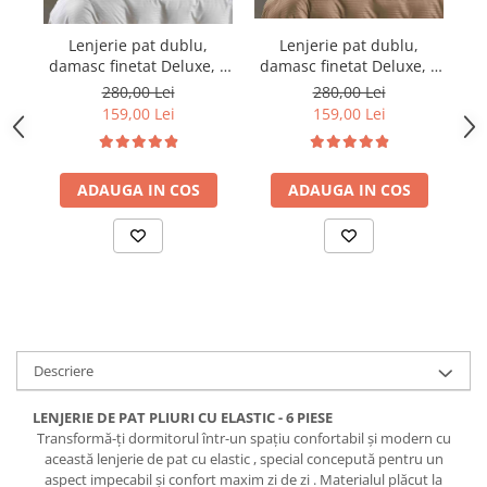
Lenjerie pat dublu,
Lenjerie pat dublu,
damasc finetat Deluxe, 6
damasc finetat Deluxe, 6
da
piese, cearceaf pat cu
piese, cearceaf pat cu
280,00 Lei
280,00 Lei
elastic, Maro
elastic, Alb
159,00 Lei
159,00 Lei
ADAUGA IN COS
ADAUGA IN COS
Descriere
LENJERIE DE PAT PLIURI CU ELASTIC - 6 PIESE
Transformă-ți dormitorul într-un spațiu confortabil și modern cu
această lenjerie de pat cu elastic , special concepută pentru un
aspect impecabil și confort maxim zi de zi . Materialul plăcut la