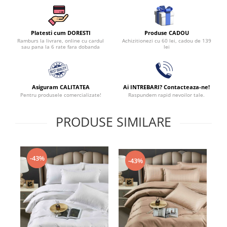
Produse CADOU
Platesti cum DORESTI
Achizitionezi cu 60 lei, cadou de 139
Ramburs la livrare, online cu cardul
lei
sau pana la 6 rate fara dobanda
Asiguram CALITATEA
Ai INTREBARI? Contacteaza-ne!
Pentru produsele comercializate!
Raspundem rapid nevoilor tale.
PRODUSE SIMILARE
-43%
-43%