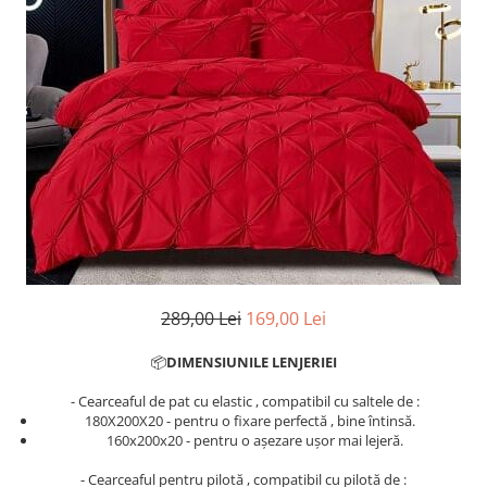
Cearceaf cu elastic
Cearceaf normal
Lenjerii De Pat Creponate
Lenjerii De Pat Bumbac Poplin 2
Persoane
Lenjerii De Pat Bumbac Poplin,
Matlasate, 2 Persoane
Lenjerii De Pat Bumbac Satinat 2
Persoane
Lenjerii De Pat Volanase
Lenjerii De Pat, Finet Premium 3D,
289,00 Lei
169,00 Lei
2 Persoane
Lenjerii De Pat Jacquard
📦
DIMENSIUNILE LENJERIEI
Lenjerii De Pat Catifea
- Cearceaful de pat cu elastic , compatibil cu saltele de :
180X200X20 - pentru o fixare perfectă , bine întinsă.
Lenjerii De Pat Cocolino
​​​​160x200x20 - pentru o așezare ușor mai lejeră.
Set Lenjerie De Pat Blana
- Cearceaful pentru pilotă , compatibil cu pilotă de :
Artificiala De Iepure, 6 Piese, 2