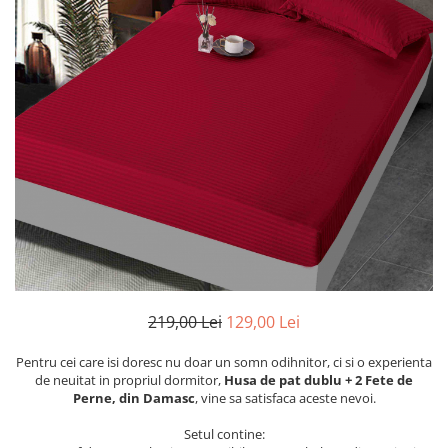
Cearceaf cu elastic
Cearceaf normal
Lenjerii De Pat Creponate
Lenjerii De Pat Bumbac Poplin 2
Persoane
Lenjerii De Pat Bumbac Poplin,
Matlasate, 2 Persoane
Lenjerii De Pat Bumbac Satinat 2
Persoane
Lenjerii De Pat Volanase
Lenjerii De Pat, Finet Premium 3D,
2 Persoane
219,00 Lei
129,00 Lei
Lenjerii De Pat Jacquard
Lenjerii De Pat Catifea
Pentru cei care isi doresc nu doar un somn odihnitor, ci si o experienta
de neuitat in propriul dormitor,
Husa de pat dublu + 2 Fete de
Lenjerii De Pat Cocolino
Perne, din Damasc
, vine sa satisfaca aceste nevoi.
Set Lenjerie De Pat Blana
Setul contine:
Artificiala De Iepure, 6 Piese, 2