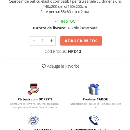
Cearceaf de pat cu elastic compatibil pentru saltele cu dimensiuni:
Persoane
140x200 cm si 160x200cm
Set Lenjerie Pat Blanita Iepure, 6
Fete perna: 55x80 cm x 2 buc
Piese, Cu Pilota Inclusa
IN STOC
Lenjerii De Pat Premium Collection
Durata de livrare:
1-3 zile lucratoare
Set Lenjerie De Pat, 7 Piese, Cu
Pilota / Cuvertura Inclusa
ADAUGA IN COS
Set Lenjerie De Pat Jacquard Regal,
Cod Produs:
HPD12
11 Piese, Cuvertura Inclusa
Lenjerii Damasc Egiptean King Size
Adauga la Favorite
Lenjerii De Pat, Finet Premium, 1
Persoana
Lenjerii De Pat Damasc 1 Persoana
Lenjerii De Pat, Imprimeu 3D, 1
Persoana
Produse CADOU
Platesti cum DORESTI
Achizitionezi cu 60 lei, cadou de 139
Ramburs la livrare, online cu cardul
lei
sau pana la 6 rate fara dobanda