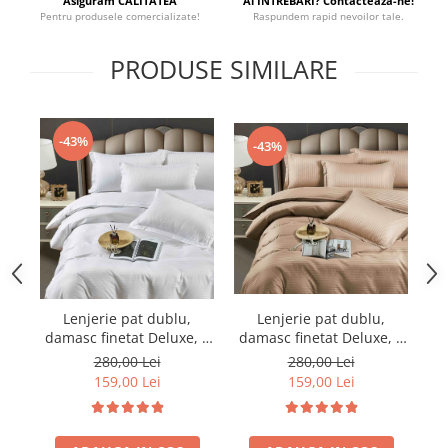
Asiguram CALITATEA
Ai INTREBARI? Contacteaza-ne!
Pentru produsele comercializate!
Raspundem rapid nevoilor tale.
PRODUSE SIMILARE
-43%
-43%
Lenjerie pat dublu,
Lenjerie pat dublu,
damasc finetat Deluxe, 6
damasc finetat Deluxe, 6
da
piese, cearceaf pat cu
piese, cearceaf pat cu
280,00 Lei
280,00 Lei
elastic, Maro
elastic, Alb
159,00 Lei
159,00 Lei