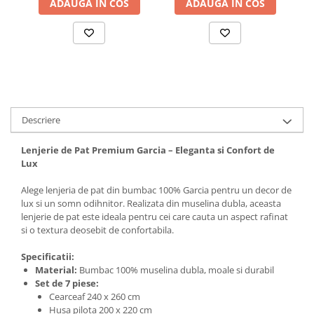
ADAUGA IN COS
ADAUGA IN COS
Descriere
Lenjerie de Pat Premium Garcia – Eleganta si Confort de
Lux
Alege lenjeria de pat din bumbac 100% Garcia pentru un decor de
lux si un somn odihnitor. Realizata din muselina dubla, aceasta
lenjerie de pat este ideala pentru cei care cauta un aspect rafinat
si o textura deosebit de confortabila.
Specificatii:
Material:
Bumbac 100% muselina dubla, moale si durabil
Set de 7 piese:
Cearceaf 240 x 260 cm
Husa pilota 200 x 220 cm