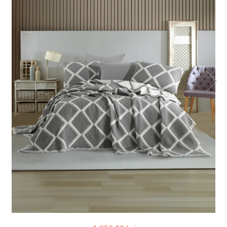
Cearceaf cu elastic
Cearceaf normal
Lenjerii De Pat Creponate
Lenjerii De Pat Bumbac Poplin 2
Persoane
Lenjerii De Pat Bumbac Poplin,
Matlasate, 2 Persoane
Lenjerii De Pat Bumbac Satinat 2
Persoane
Lenjerii De Pat Volanase
Lenjerii De Pat, Finet Premium 3D,
2 Persoane
Lenjerii De Pat Jacquard
Lenjerii De Pat Catifea
Lenjerii De Pat Cocolino
Set Lenjerie De Pat Blana
Artificiala De Iepure, 6 Piese, 2