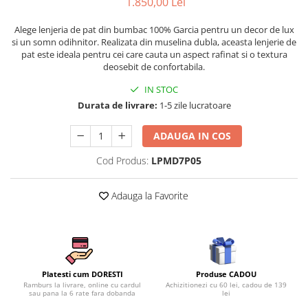
1.850,00 Lei
Persoane
Set Lenjerie Pat Blanita Iepure, 6
Alege lenjeria de pat din bumbac 100% Garcia pentru un decor de lux
Piese, Cu Pilota Inclusa
si un somn odihnitor. Realizata din muselina dubla, aceasta lenjerie de
Lenjerii De Pat Premium Collection
pat este ideala pentru cei care cauta un aspect rafinat si o textura
deosebit de confortabila.
Set Lenjerie De Pat, 7 Piese, Cu
Pilota / Cuvertura Inclusa
IN STOC
Durata de livrare:
1-5 zile lucratoare
Set Lenjerie De Pat Jacquard Regal,
11 Piese, Cuvertura Inclusa
ADAUGA IN COS
Lenjerii Damasc Egiptean King Size
Cod Produs:
LPMD7P05
Lenjerii De Pat, Finet Premium, 1
Persoana
Adauga la Favorite
Lenjerii De Pat Damasc 1 Persoana
Lenjerii De Pat, Imprimeu 3D, 1
Persoana
Produse CADOU
Platesti cum DORESTI
Achizitionezi cu 60 lei, cadou de 139
Ramburs la livrare, online cu cardul
lei
sau pana la 6 rate fara dobanda