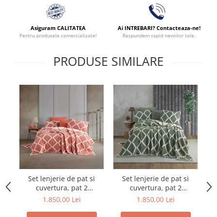
Asiguram CALITATEA
Ai INTREBARI? Contacteaza-ne!
Pentru produsele comercializate!
Raspundem rapid nevoilor tale.
PRODUSE SIMILARE
Set lenjerie de pat si
Set lenjerie de pat si
cuvertura, pat 2
cuvertura, pat 2
persoane, bumbac tip
persoane, bumbac tip
1.850,00 Lei
1.850,00 Lei
muselina, 7 piese,
muselina, 7 piese, Kaki,
m
Caramiziu, Garcia
Garcia