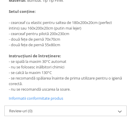
Material:
Bumbac Tip Tip Finet
Setul conține:
- cearceaf cu elastic pentru saltea de 180x200x20cm (perfect
intins) sau 160x200x20cm (putin mai lejer)
- cearceaf pentru pilotă 200x230cm
- două fețe de pernă 70x70cm
- două fețe de pernă 55x80cm
Instrucțiuni de întreținere:
- se spală la maxim 30°C automat
- nu se folosesc inălbitori chimici
- se calcă la maxim 130°C
- se recomandă spălarea înainte de prima utilizare pentru o igienă
corectă.
- nu se recomandă uscarea la soare.
Informatii conformitate produs
Review-uri
(0)