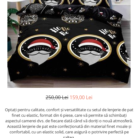
Cearceaf cu elastic
Cearceaf normal
Lenjerii De Pat Creponate
Lenjerii De Pat Bumbac Poplin 2
Persoane
Lenjerii De Pat Bumbac Poplin,
Matlasate, 2 Persoane
Lenjerii De Pat Bumbac Satinat 2
Persoane
Lenjerii De Pat Volanase
Lenjerii De Pat, Finet Premium 3D,
2 Persoane
250,00 Lei
159,00 Lei
Lenjerii De Pat Jacquard
Optați pentru calitate, confort și versatilitate cu setul de lenjerie de pat
Lenjerii De Pat Catifea
finet cu elastic, format din 6 piese, care vă permite să schimbați
Lenjerii De Pat Cocolino
aspectul camerei dvs. de fiecare dată când vă doriți o nouă atmosferă.
Această lenjerie de pat este confecționată din material finet moale și
Set Lenjerie De Pat Blana
confortabil, cu un elastic solid, care asigură o potrivire perfectă pe
Artificiala De Iepure, 6 Piese, 2
saltea.