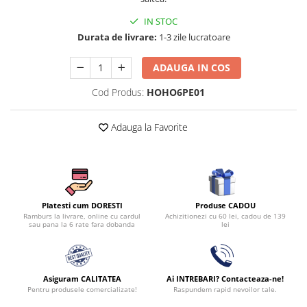
Persoane
Set Lenjerie Pat Blanita Iepure, 6
IN STOC
Piese, Cu Pilota Inclusa
Durata de livrare:
1-3 zile lucratoare
Lenjerii De Pat Premium Collection
ADAUGA IN COS
Set Lenjerie De Pat, 7 Piese, Cu
Pilota / Cuvertura Inclusa
Cod Produs:
HOHO6PE01
Set Lenjerie De Pat Jacquard Regal,
11 Piese, Cuvertura Inclusa
Adauga la Favorite
Lenjerii Damasc Egiptean King Size
Lenjerii De Pat, Finet Premium, 1
Persoana
Lenjerii De Pat Damasc 1 Persoana
Produse CADOU
Platesti cum DORESTI
Achizitionezi cu 60 lei, cadou de 139
Ramburs la livrare, online cu cardul
Lenjerii De Pat, Imprimeu 3D, 1
lei
sau pana la 6 rate fara dobanda
Persoana
Asiguram CALITATEA
Ai INTREBARI? Contacteaza-ne!
Pentru produsele comercializate!
Raspundem rapid nevoilor tale.