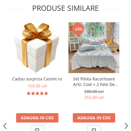
PRODUSE SIMILARE
-23%
Cadou surpriza Casimi.ro
Set Pilota Racoritoare
Artic Cool + 2 Fete De
da
159,00 Lei
Perna
330,00 Lei
255,00 Lei
ADAUGA IN COS
ADAUGA IN COS