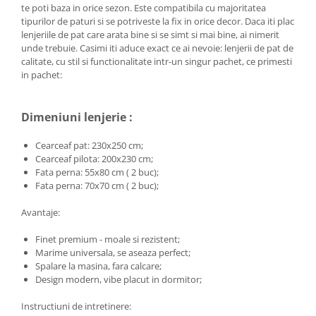
te poti baza in orice sezon. Este compatibila cu majoritatea
tipurilor de paturi si se potriveste la fix in orice decor. Daca iti plac
lenjeriile de pat care arata bine si se simt si mai bine, ai nimerit
unde trebuie. Casimi iti aduce exact ce ai nevoie: lenjerii de pat de
calitate, cu stil si functionalitate intr-un singur pachet, ce primesti
in pachet:
Dimeniuni lenjerie :
Cearceaf pat: 230x250 cm;
Cearceaf pilota: 200x230 cm;
Fata perna: 55x80 cm ( 2 buc);
Fata perna: 70x70 cm ( 2 buc);
Avantaje:
Finet premium - moale si rezistent;
Marime universala, se aseaza perfect;
Spalare la masina, fara calcare;
Design modern, vibe placut in dormitor;
Instructiuni de intretinere: