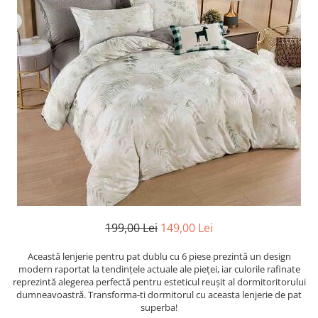
Cearceaf cu elastic
Cearceaf normal
Lenjerii De Pat Creponate
Lenjerii De Pat Bumbac Poplin 2
Persoane
Lenjerii De Pat Bumbac Poplin,
Matlasate, 2 Persoane
Lenjerii De Pat Bumbac Satinat 2
Persoane
Lenjerii De Pat Volanase
Lenjerii De Pat, Finet Premium 3D,
2 Persoane
199,00 Lei
149,00 Lei
Lenjerii De Pat Jacquard
Lenjerii De Pat Catifea
Această lenjerie pentru pat dublu cu 6 piese prezintă un design
modern raportat la tendințele actuale ale pieței, iar culorile rafinate
Lenjerii De Pat Cocolino
reprezintă alegerea perfectă pentru esteticul reușit al dormitoritorului
dumneavoastră. Transforma-ti dormitorul cu aceasta lenjerie de pat
Set Lenjerie De Pat Blana
superba!
Artificiala De Iepure, 6 Piese, 2