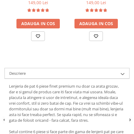
149,00 Lei
149,00 Lei
ADAUGA IN COS
ADAUGA IN COS
Descriere
Lenjeria de pat 6 piese finet premium nu doar ca arata grozav,
dar e si genul de produs care iti face viata mai usoara. Moale,
placuta la atingere si usor de intretinut, e alegerea ideala daca
vrei confort, stil si zero batai de cap. Fie ca vrei sa schimbi vibe-ul
dormitorului sau doar sa dormi mai bine (mult mai bine), lenjeria
asta isi face treaba perfect. Se spala rapid, nu se sifoneaza si e
gata de folosit oricand - fara calcat, fara stres.
Setul contine 6 piese si face parte din gama de lenjerii pat pe care