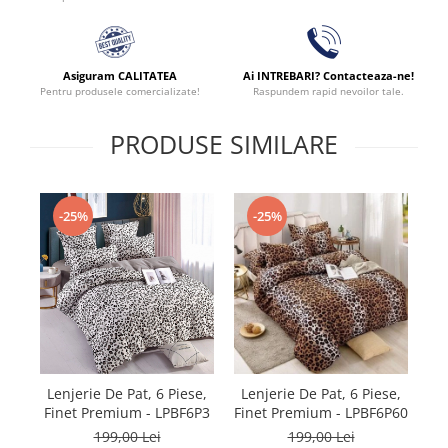
Asiguram CALITATEA
Ai INTREBARI? Contacteaza-ne!
Pentru produsele comercializate!
Raspundem rapid nevoilor tale.
PRODUSE SIMILARE
-25%
-25%
Le
Lenjerie De Pat, 6 Piese,
Lenjerie De Pat, 6 Piese,
Fi
Finet Premium - LPBF6P3
Finet Premium - LPBF6P60
199,00 Lei
199,00 Lei