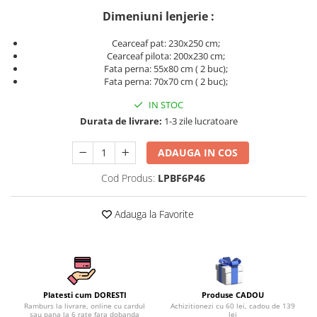
Persoane
Dimeniuni lenjerie :
Set Lenjerie Pat Blanita Iepure, 6
Piese, Cu Pilota Inclusa
Cearceaf pat: 230x250 cm;
Lenjerii De Pat Premium Collection
Cearceaf pilota: 200x230 cm;
Fata perna: 55x80 cm ( 2 buc);
Set Lenjerie De Pat, 7 Piese, Cu
Fata perna: 70x70 cm ( 2 buc);
Pilota / Cuvertura Inclusa
IN STOC
Set Lenjerie De Pat Jacquard Regal,
Durata de livrare:
1-3 zile lucratoare
11 Piese, Cuvertura Inclusa
Lenjerii Damasc Egiptean King Size
ADAUGA IN COS
Lenjerii De Pat, Finet Premium, 1
Cod Produs:
LPBF6P46
Persoana
Lenjerii De Pat Damasc 1 Persoana
Adauga la Favorite
Lenjerii De Pat, Imprimeu 3D, 1
Persoana
Produse CADOU
Platesti cum DORESTI
Achizitionezi cu 60 lei, cadou de 139
Ramburs la livrare, online cu cardul
lei
sau pana la 6 rate fara dobanda