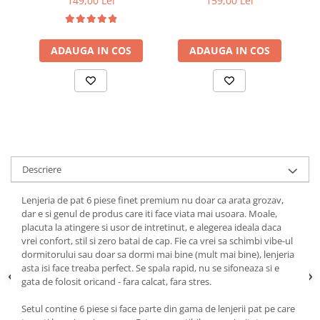
149,00 Lei
159,00 Lei
ADAUGA IN COS
ADAUGA IN COS
Descriere
Lenjeria de pat 6 piese finet premium nu doar ca arata grozav,
dar e si genul de produs care iti face viata mai usoara. Moale,
placuta la atingere si usor de intretinut, e alegerea ideala daca
vrei confort, stil si zero batai de cap. Fie ca vrei sa schimbi vibe-ul
dormitorului sau doar sa dormi mai bine (mult mai bine), lenjeria
asta isi face treaba perfect. Se spala rapid, nu se sifoneaza si e
gata de folosit oricand - fara calcat, fara stres.
Setul contine 6 piese si face parte din gama de lenjerii pat pe care