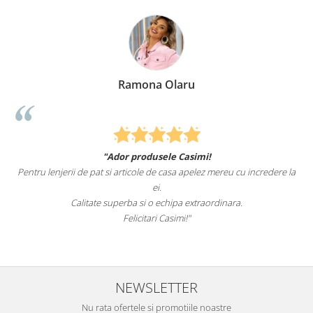
Ramona Olaru
E
or produsele Casimi!
Felcitari oameni minunati
articole de casa apelez mereu cu incredere la
sunteti cei mai buni. Nepotii me
ei.
erba si o echipa extraordinara.
Recomand cu dr
Felicitari Casimi!"
NEWSLETTER
Nu rata ofertele si promotiile noastre