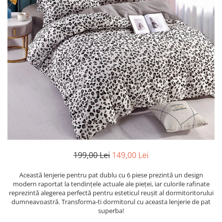
Cearceaf cu elastic
Cearceaf normal
Lenjerii De Pat Creponate
Lenjerii De Pat Bumbac Poplin 2
Persoane
Lenjerii De Pat Bumbac Poplin,
Matlasate, 2 Persoane
Lenjerii De Pat Bumbac Satinat 2
Persoane
Lenjerii De Pat Volanase
Lenjerii De Pat, Finet Premium 3D,
2 Persoane
199,00 Lei
149,00 Lei
Lenjerii De Pat Jacquard
Această lenjerie pentru pat dublu cu 6 piese prezintă un design
Lenjerii De Pat Catifea
modern raportat la tendințele actuale ale pieței, iar culorile rafinate
reprezintă alegerea perfectă pentru esteticul reușit al dormitoritorului
Lenjerii De Pat Cocolino
dumneavoastră. Transforma-ti dormitorul cu aceasta lenjerie de pat
Set Lenjerie De Pat Blana
superba!
Artificiala De Iepure, 6 Piese, 2