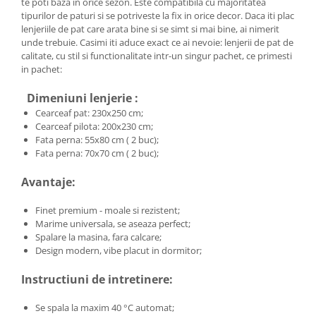
te poti baza in orice sezon. Este compatibila cu majoritatea
tipurilor de paturi si se potriveste la fix in orice decor. Daca iti plac
lenjeriile de pat care arata bine si se simt si mai bine, ai nimerit
unde trebuie. Casimi iti aduce exact ce ai nevoie: lenjerii de pat de
calitate, cu stil si functionalitate intr-un singur pachet, ce primesti
in pachet:
Dimeniuni lenjerie :
Cearceaf pat: 230x250 cm;
Cearceaf pilota: 200x230 cm;
Fata perna: 55x80 cm ( 2 buc);
Fata perna: 70x70 cm ( 2 buc);
Avantaje:
Finet premium - moale si rezistent;
Marime universala, se aseaza perfect;
Spalare la masina, fara calcare;
Design modern, vibe placut in dormitor;
Instructiuni de intretinere:
Se spala la maxim 40 °C automat;