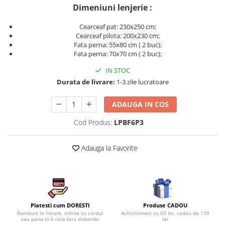
Persoane
Dimeniuni lenjerie :
Set Lenjerie Pat Blanita Iepure, 6
Piese, Cu Pilota Inclusa
Cearceaf pat: 230x250 cm;
Cearceaf pilota: 200x230 cm;
Lenjerii De Pat Premium Collection
Fata perna: 55x80 cm ( 2 buc);
Set Lenjerie De Pat, 7 Piese, Cu
Fata perna: 70x70 cm ( 2 buc);
Pilota / Cuvertura Inclusa
IN STOC
Set Lenjerie De Pat Jacquard Regal,
Durata de livrare:
1-3 zile lucratoare
11 Piese, Cuvertura Inclusa
ADAUGA IN COS
Lenjerii Damasc Egiptean King Size
Lenjerii De Pat, Finet Premium, 1
Cod Produs:
LPBF6P3
Persoana
Lenjerii De Pat Damasc 1 Persoana
Adauga la Favorite
Lenjerii De Pat, Imprimeu 3D, 1
Persoana
Produse CADOU
Platesti cum DORESTI
Achizitionezi cu 60 lei, cadou de 139
Ramburs la livrare, online cu cardul
lei
sau pana la 6 rate fara dobanda