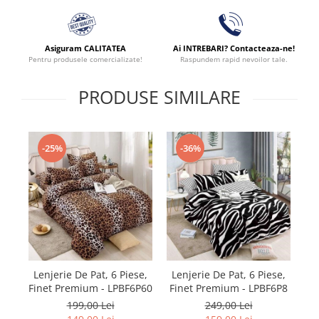
Asiguram CALITATEA
Ai INTREBARI? Contacteaza-ne!
Pentru produsele comercializate!
Raspundem rapid nevoilor tale.
PRODUSE SIMILARE
-25%
-36%
Le
Lenjerie De Pat, 6 Piese,
Lenjerie De Pat, 6 Piese,
Fi
Finet Premium - LPBF6P60
Finet Premium - LPBF6P8
199,00 Lei
249,00 Lei