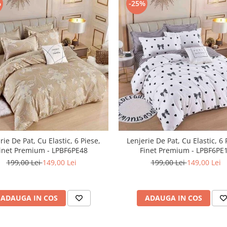
-25%
%
rie De Pat, Cu Elastic, 6 Piese,
Lenjerie De Pat, Cu Elastic, 6 
inet Premium - LPBF6PE48
Finet Premium - LPBF6PE
199,00 Lei
149,00 Lei
199,00 Lei
149,00 Lei
ADAUGA IN COS
ADAUGA IN COS