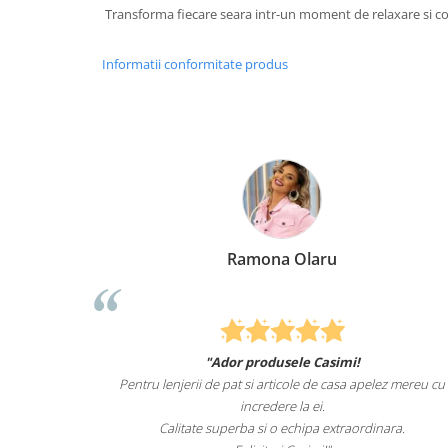
Transforma fiecare seara intr-un moment de relaxare si co
Informatii conformitate produs
mona Olaru
Elena Su
produsele Casimi!
Felcitari oameni minunati pentru p
si articole de casa apelez mereu cu
sunteti cei mai buni. Nepotii mei 
credere la ei.
lenjeriile de 
 si o echipa extraordinara.
Recomand cu drag si inc