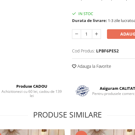
IN STOC
Durata de livrare:
1-3 zile lucrato
ADAUG
Cod Produs:
LPBF6PE52
Adauga la Favorite
Produse CADOU
Asiguram CALITA
Achizitionezi cu 60 lei, cadou de 139
Pentru produsele comerci
lei
PRODUSE SIMILARE