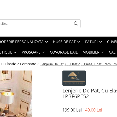
RODERIE PERSONALIZATA
HUSE DE PAT
PATURI
CUVE
UTIQUE
PROSOAPE
COVORASE BAIE
MOBILIER
CALI
Cu Elastic 2 Persoane /
Lenjerie De Pat, Cu Elastic, 6 Piese, Finet Premiu
Lenjerie De Pat, Cu Ela
LPBF6PE52
199,00 Lei
149,00 Lei