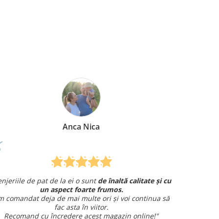
Mirela Vermesan
ă calitate și cu
Am comandat o lenjerie de pat pentru cad
și am avut o întrebare și
am primit un răspuns ra
oi continua să
amabil.
Sunt foarte mulțumită!
in online!"