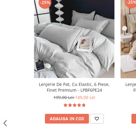
-25
-25%
Lenjerie De Pat, Cu Elastic, 6 Piese,
Lenje
Finet Premium - LPBF6PE24
F
199,00 Lei
149,00 Lei
ADAUGA IN COS