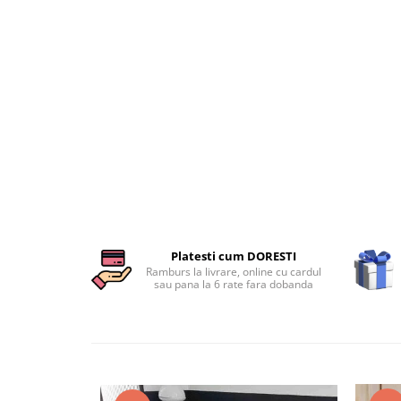
Persoane
Set Lenjerie Pat Blanita Iepure, 6
Piese, Cu Pilota Inclusa
Lenjerii De Pat Premium Collection
Set Lenjerie De Pat, 7 Piese, Cu
Pilota / Cuvertura Inclusa
Set Lenjerie De Pat Jacquard Regal,
11 Piese, Cuvertura Inclusa
Lenjerii Damasc Egiptean King Size
Lenjerii De Pat, Finet Premium, 1
Persoana
Platesti cum DORESTI
Lenjerii De Pat Damasc 1 Persoana
Ramburs la livrare, online cu cardul
sau pana la 6 rate fara dobanda
Lenjerii De Pat, Imprimeu 3D, 1
Persoana