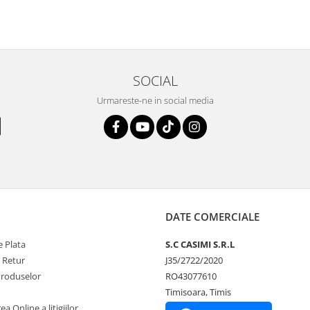
SOCIAL
Urmareste-ne in social media
DATE COMERCIALE
 Plata
S.C CASIMI S.R.L
e Retur
J35/2722/2020
Produselor
RO43077610
Timisoara, Timis
a Online a litigiilor