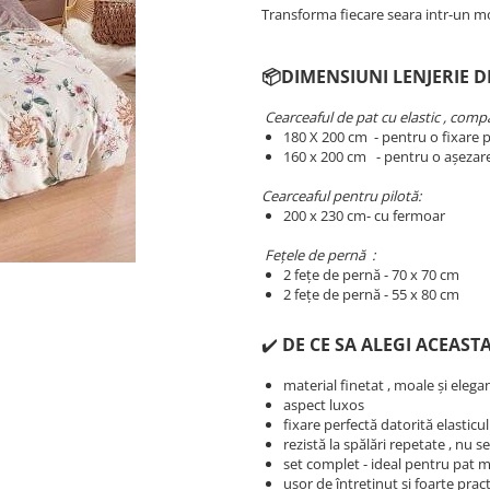
Transforma fiecare seara intr-un m
📦DIMENSIUNI LENJERIE D
Cearceaful de pat cu elastic , compat
180 X 200 cm - pentru o fixare p
​​​​160 x 200 cm - pentru o așezar
Cearceaful pentru pilotă:
200 x 230 cm- cu fermoar
Fețele de pernă :
2 fețe de pernă - 70 x 70 cm
2 fețe de pernă - 55 x 80 cm
✔️
DE CE SA ALEGI ACEASTA
material finetat , moale și elega
aspect luxos
fixare perfectă datorită elasticu
rezistă la spălări repetate , nu 
set complet - ideal pentru pat 
ușor de întreținut și foarte prac