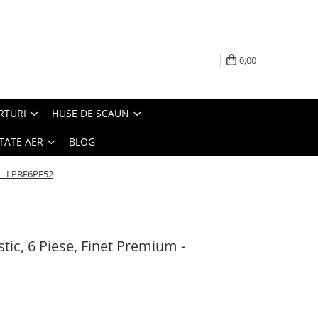
0,00
RTURI
HUSE DE SCAUN
TATE AER
BLOG
m - LPBF6PE52
stic, 6 Piese, Finet Premium -