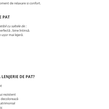
oment de relaxare si confort.
E PAT
ibil cu saltele de :
erfectă , bine întinsă.
e ușor mai lejeră.
 LENJERIE DE PAT?
nt
lui rezistent
se decolorează
matrimonial
tic