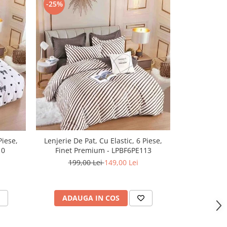
-25%
-37%
Lenjerie De 
Piese,
Lenjerie De Pat, Cu Elastic, 6 Piese,
Finet 
10
Finet Premium - LPBF6PE113
350,
199,00 Lei
149,00 Lei
ADAU
ADAUGA IN COS