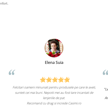
nfort.
ia
Anca Nica
rodusele pe care le aveti,
"Lenjeriile de pat de la ei o sunt
de înalt
au fost tare incantati de
un aspect foarte frumos.
Am comandat deja de mai multe ori și v
pat.
fac asta în viitor.
rede Casimi.ro
Recomand cu încredere acest magaz