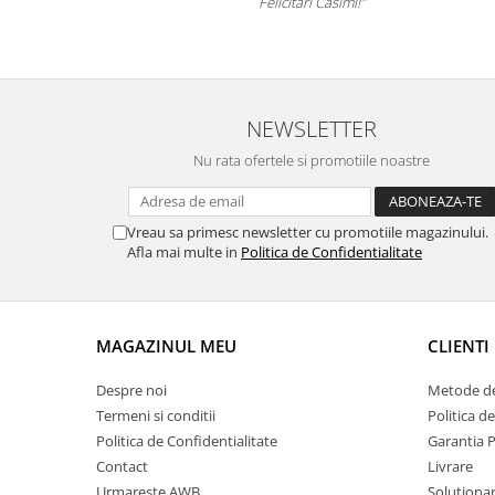
icitari Casimi!"
NEWSLETTER
Nu rata ofertele si promotiile noastre
Vreau sa primesc newsletter cu promotiile magazinului.
Afla mai multe in
Politica de Confidentialitate
MAGAZINUL MEU
CLIENTI
Despre noi
Metode de
Termeni si conditii
Politica d
Politica de Confidentialitate
Garantia 
Contact
Livrare
Urmareste AWB
Solutionare