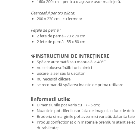
160x 200 cm - pentru o așezare ușor mai lejeră.
Cearceaful pentru pilotă:
200 x 230 cm - cu fermoar
Fețele de pernă :
2 fețe de pernă - 70 x 70 cm
2 fețe de pernă - 55 x 80 cm
🧼INSTRUCTIUNI DE INTREȚINERE
Spălare automată sau manuală la 40°C
nu se folosesc înălbitori chimici
uscare la aer sau la uscător
nu necesită călcare
se recomandă spălarea înainte de prima utilizare
ℹ️Informatii utile:
Dimensiunile pot varia cu + / - 5 cm;
Nuantele pot diferii usor fata de imagini, in functie de 
Broderia si marginile pot avea mici variatii, datorita taie
Produs confectionat din materiale premium atent selec
durabilitate;