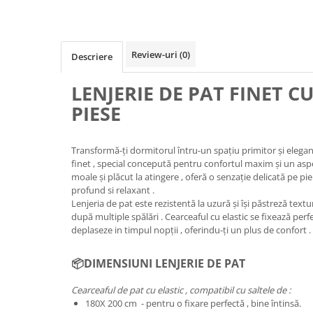
Review-uri
(0)
Descriere
LENJERIE DE PAT FINET CU 
PIESE
Transformă-ți dormitorul întru-un spațiu primitor și elegan
finet , special concepută pentru confortul maxim și un aspec
moale și plăcut la atingere , oferă o senzație delicată pe pi
profund si relaxant .
Lenjeria de pat este rezistentă la uzură și își păstreză textur
după multiple spălări . Cearceaful cu elastic se fixează perfe
deplaseze in timpul nopții , oferindu-ți un plus de confort .
📦DIMENSIUNI LENJERIE DE PAT
Cearceaful de pat cu elastic , compatibil cu saltele de :
180X 200 cm - pentru o fixare perfectă , bine întinsă.