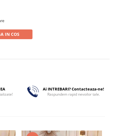
are
A IN COS
TEA
Ai INTREBARI? Contacteaza-ne!
alizate!
Raspundem rapid nevoilor tale.