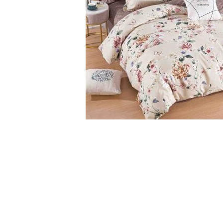
Cearceaf cu elastic
Cearceaf normal
Lenjerii De Pat Creponate
Lenjerii De Pat Bumbac Poplin 2
Persoane
Lenjerii De Pat Bumbac Poplin,
Matlasate, 2 Persoane
Lenjerii De Pat Bumbac Satinat 2
Persoane
Lenjerii De Pat Volanase
Distribuie
pe
Lenjerii De Pat, Finet Premium 3D,
Facebook
2 Persoane
Lenjerii De Pat Jacquard
Lenjerii De Pat Catifea
Lenjerii De Pat Cocolino
Set Lenjerie De Pat Blana
Artificiala De Iepure, 6 Piese, 2