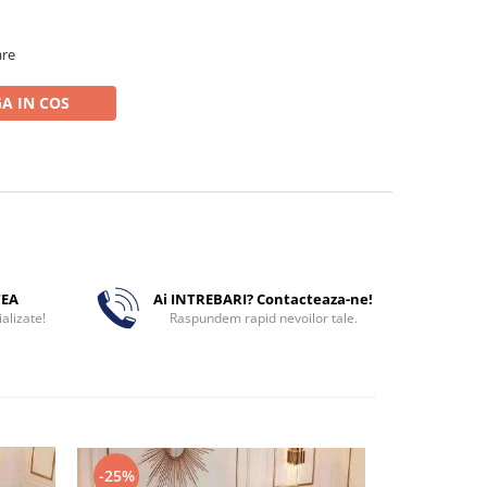
are
A IN COS
TEA
Ai INTREBARI? Contacteaza-ne!
alizate!
Raspundem rapid nevoilor tale.
-25%