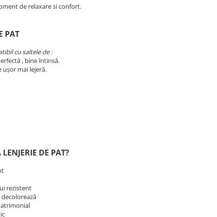
oment de relaxare si confort.
E PAT
ibil cu saltele de :
erfectă , bine întinsă.
e ușor mai lejeră.
 LENJERIE DE PAT?
nt
lui rezistent
se decolorează
matrimonial
tic