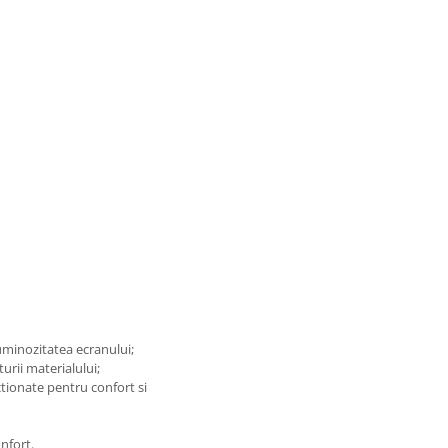
luminozitatea ecranului;
turii materialului;
tionate pentru confort si
nfort.