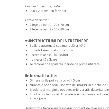
Cearceaful pentru pilotă:
200 x 230 cm - cu fermoar
Fețele de pernă :
2 fețe de pernă - 70 x 70 cm
2 fețe de pernă - 55 x 80 cm
🧼INSTRUCTIUNI DE INTREȚINERE
Spălare automată sau manuală la 40°C
nu se folosesc înălbitori chimici
uscare la aer sau la uscător
nu necesită călcare
se recomandă spălarea înainte de prima utilizare
ℹ️Informatii utile:
Dimensiunile pot varia cu + / - 5 cm;
Nuantele pot diferii usor fata de imagini, in functie de 
Broderia si marginile pot avea mici variatii, datorita taie
Produs confectionat din materiale premium atent selec
durabilitate;
Transforma fiecare seara intr-un moment de relaxare si co