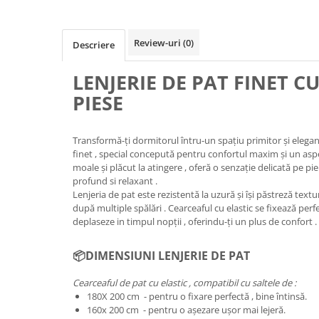
Review-uri
(0)
Descriere
LENJERIE DE PAT FINET CU 
PIESE
Transformă-ți dormitorul întru-un spațiu primitor și elegan
finet , special concepută pentru confortul maxim și un aspec
moale și plăcut la atingere , oferă o senzație delicată pe pi
profund si relaxant .
Lenjeria de pat este rezistentă la uzură și își păstreză textur
după multiple spălări . Cearceaful cu elastic se fixează perfe
deplaseze in timpul nopții , oferindu-ți un plus de confort .
📦DIMENSIUNI LENJERIE DE PAT
Cearceaful de pat cu elastic , compatibil cu saltele de :
180X 200 cm - pentru o fixare perfectă , bine întinsă.
160x 200 cm - pentru o așezare ușor mai lejeră.