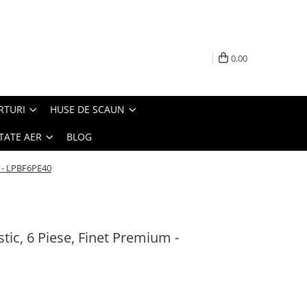
0,00
RTURI
HUSE DE SCAUN
TATE AER
BLOG
m - LPBF6PE40
stic, 6 Piese, Finet Premium -