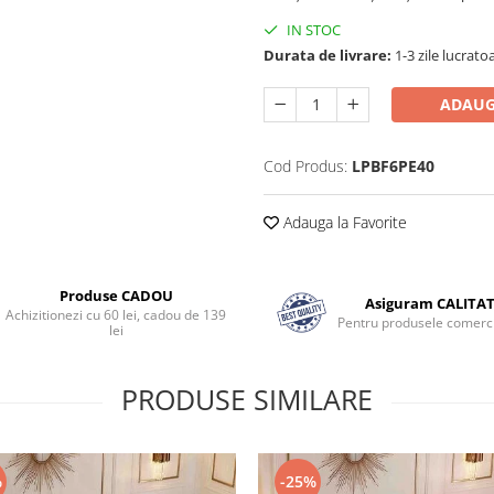
IN STOC
Durata de livrare:
1-3 zile lucrato
ADAUG
Cod Produs:
LPBF6PE40
Adauga la Favorite
Produse CADOU
Asiguram CALITA
Achizitionezi cu 60 lei, cadou de 139
Pentru produsele comerci
lei
PRODUSE SIMILARE
-25%
%