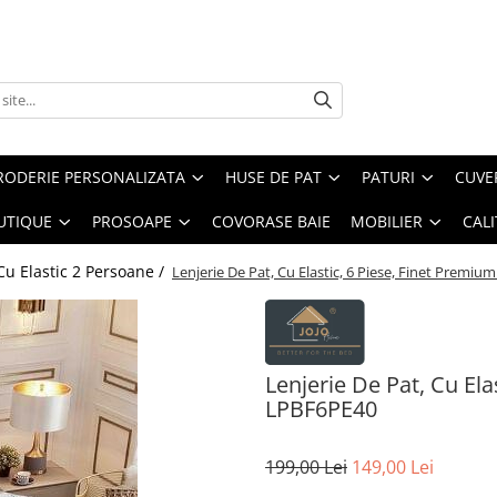
RODERIE PERSONALIZATA
HUSE DE PAT
PATURI
CUVE
UTIQUE
PROSOAPE
COVORASE BAIE
MOBILIER
CALI
Cu Elastic 2 Persoane /
Lenjerie De Pat, Cu Elastic, 6 Piese, Finet Premiu
Lenjerie De Pat, Cu Ela
LPBF6PE40
199,00 Lei
149,00 Lei