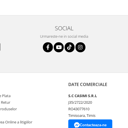
SOCIAL
Urmareste-ne in social media
DATE COMERCIALE
 Plata
S.C CASIMI S.R.L
e Retur
J35/2722/2020
Produselor
RO43077610
Timisoara, Timis
a Online a litigiilor
Contacteaza-ne