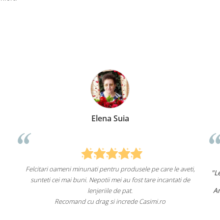
ia
Anca Nica
rodusele pe care le aveti,
"Lenjeriile de pat de la ei o sunt
de înalt
au fost tare incantati de
un aspect foarte frumos.
Am comandat deja de mai multe ori și v
pat.
fac asta în viitor.
rede Casimi.ro
Recomand cu încredere acest magaz