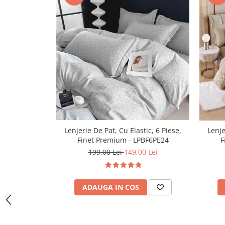
Lenjerie De Pat, Cu Elastic, 6 Piese,
Lenje
Finet Premium - LPBF6PE24
F
199,00 Lei
149,00 Lei
ADAUGA IN COS