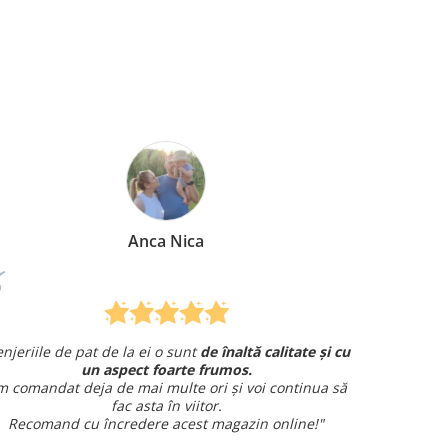
Mirela Vermesan
ă calitate și cu
Am comandat o lenjerie de pat pentru cad
și am avut o întrebare și
am primit un răspuns ra
oi continua să
amabil.
Sunt foarte mulțumită!
in online!"