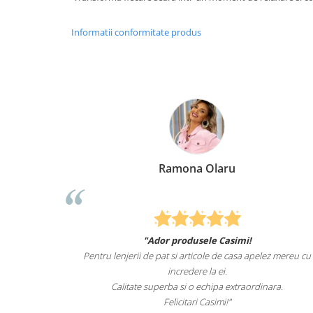
Informatii conformitate produs
mona Olaru
Elena Su
produsele Casimi!
Felcitari oameni minunati pentru p
si articole de casa apelez mereu cu
sunteti cei mai buni. Nepotii mei 
credere la ei.
lenjeriile de 
 si o echipa extraordinara.
Recomand cu drag si inc
icitari Casimi!"