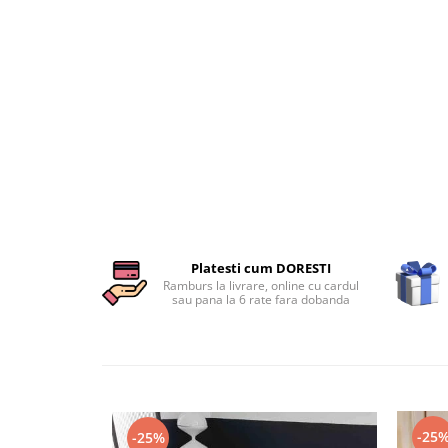
Persoane
Set Lenjerie Pat Blanita Iepure, 6
Piese, Cu Pilota Inclusa
Lenjerii De Pat Premium Collection
Set Lenjerie De Pat, 7 Piese, Cu
Pilota / Cuvertura Inclusa
Set Lenjerie De Pat Jacquard Regal,
11 Piese, Cuvertura Inclusa
Lenjerii Damasc Egiptean King Size
Lenjerii De Pat, Finet Premium, 1
Persoana
Platesti cum DORESTI
Ramburs la livrare, online cu cardul
Lenjerii De Pat Damasc 1 Persoana
sau pana la 6 rate fara dobanda
Lenjerii De Pat, Imprimeu 3D, 1
Persoana
-25
-25%