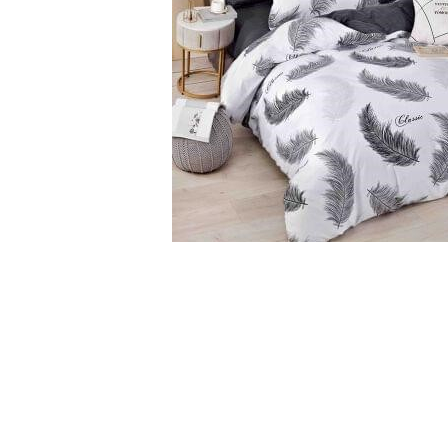
Cearceaf cu elastic
Cearceaf normal
Lenjerii De Pat Creponate
Lenjerii De Pat Bumbac Poplin 2
Persoane
Lenjerii De Pat Bumbac Poplin,
Matlasate, 2 Persoane
Lenjerii De Pat Bumbac Satinat 2
Persoane
Lenjerii De Pat Volanase
Distribuie
Lenjerii De Pat, Finet Premium 3D,
pe
Facebook
2 Persoane
Lenjerii De Pat Jacquard
Lenjerii De Pat Catifea
Lenjerii De Pat Cocolino
Set Lenjerie De Pat Blana
Artificiala De Iepure, 6 Piese, 2