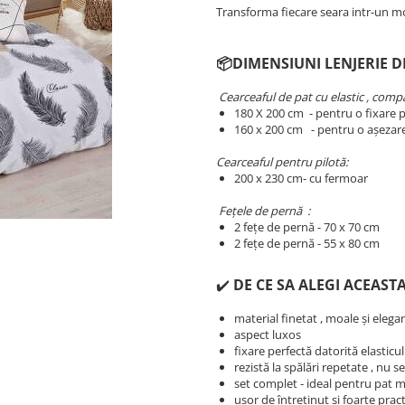
Transforma fiecare seara intr-un m
📦DIMENSIUNI LENJERIE D
Cearceaful de pat cu elastic , compat
180 X 200 cm - pentru o fixare p
​​​​160 x 200 cm - pentru o așezar
Cearceaful pentru pilotă:
200 x 230 cm- cu fermoar
Fețele de pernă :
2 fețe de pernă - 70 x 70 cm
2 fețe de pernă - 55 x 80 cm
✔️
DE CE SA ALEGI ACEASTA
material finetat , moale și elega
aspect luxos
fixare perfectă datorită elasticu
rezistă la spălări repetate , nu 
set complet - ideal pentru pat 
ușor de întreținut și foarte prac