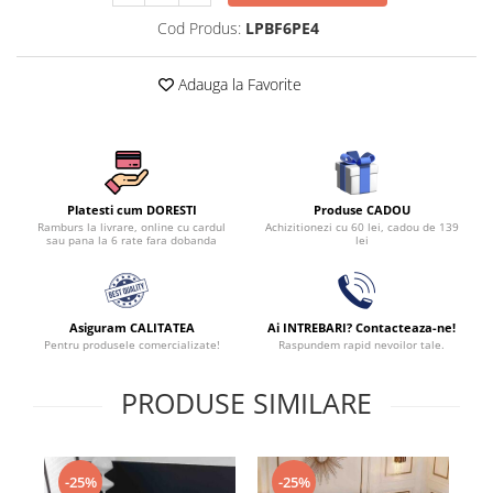
Cod Produs:
LPBF6PE4
Adauga la Favorite
Produse CADOU
Platesti cum DORESTI
Achizitionezi cu 60 lei, cadou de 139
Ramburs la livrare, online cu cardul
lei
sau pana la 6 rate fara dobanda
Asiguram CALITATEA
Ai INTREBARI? Contacteaza-ne!
Pentru produsele comercializate!
Raspundem rapid nevoilor tale.
PRODUSE SIMILARE
-25%
-25%