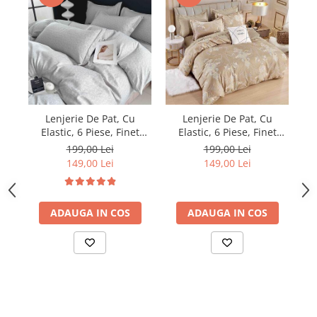
Lenjerie De Pat, Cu
Lenjerie De Pat, Cu
Elastic, 6 Piese, Finet
Elastic, 6 Piese, Finet
Premium - LPBF6PE24
Premium - LPBF6PE48
199,00 Lei
199,00 Lei
149,00 Lei
149,00 Lei
ADAUGA IN COS
ADAUGA IN COS