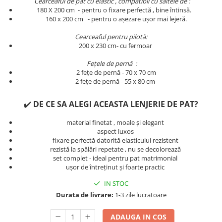
Cearceaful de pat cu elastic , compatibil cu saltele de :
Persoane
180 X 200 cm - pentru o fixare perfectă , bine întinsă.
Set Lenjerie Pat Blanita Iepure, 6
​​​​160 x 200 cm - pentru o așezare ușor mai lejeră.
Piese, Cu Pilota Inclusa
Cearceaful pentru pilotă:
Lenjerii De Pat Premium Collection
200 x 230 cm- cu fermoar
Set Lenjerie De Pat, 7 Piese, Cu
Pilota / Cuvertura Inclusa
Fețele de pernă :
2 fețe de pernă - 70 x 70 cm
Set Lenjerie De Pat Jacquard Regal,
2 fețe de pernă - 55 x 80 cm
11 Piese, Cuvertura Inclusa
✔️
DE CE SA ALEGI ACEASTA LENJERIE DE PAT?
Lenjerii Damasc Egiptean King Size
Lenjerii De Pat, Finet Premium, 1
material finetat , moale și elegant
Persoana
aspect luxos
fixare perfectă datorită elasticului rezistent
Lenjerii De Pat Damasc 1 Persoana
rezistă la spălări repetate , nu se decolorează
set complet - ideal pentru pat matrimonial
Lenjerii De Pat, Imprimeu 3D, 1
ușor de întreținut și foarte practic
Persoana
IN STOC
Durata de livrare:
1-3 zile lucratoare
ADAUGA IN COS