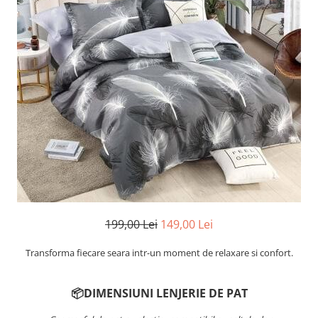
Cearceaf cu elastic
Cearceaf normal
Lenjerii De Pat Creponate
Lenjerii De Pat Bumbac Poplin 2
Persoane
Lenjerii De Pat Bumbac Poplin,
Matlasate, 2 Persoane
Lenjerii De Pat Bumbac Satinat 2
Persoane
Lenjerii De Pat Volanase
Lenjerii De Pat, Finet Premium 3D,
2 Persoane
199,00 Lei
149,00 Lei
Lenjerii De Pat Jacquard
Transforma fiecare seara intr-un moment de relaxare si confort.
Lenjerii De Pat Catifea
Lenjerii De Pat Cocolino
📦DIMENSIUNI LENJERIE DE PAT
Set Lenjerie De Pat Blana
Artificiala De Iepure, 6 Piese, 2