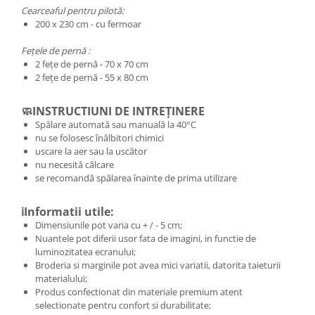
Cearceaful pentru pilotă:
200 x 230 cm - cu fermoar
Fețele de pernă :
2 fețe de pernă - 70 x 70 cm
2 fețe de pernă - 55 x 80 cm
🧼INSTRUCTIUNI DE INTREȚINERE
Spălare automată sau manuală la 40°C
nu se folosesc înălbitori chimici
uscare la aer sau la uscător
nu necesită călcare
se recomandă spălarea înainte de prima utilizare
ℹ️Informatii utile:
Dimensiunile pot varia cu + / - 5 cm;
Nuantele pot diferii usor fata de imagini, in functie de
luminozitatea ecranului;
Broderia si marginile pot avea mici variatii, datorita taieturii
materialului;
Produs confectionat din materiale premium atent
selectionate pentru confort si durabilitate;