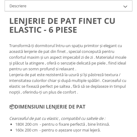
Descriere
LENJERIE DE PAT FINET CU
ELASTIC - 6 PIESE
Transformă-ți dormitorul întru-un spațiu primitor și elegant cu
această lenjerie de pat din finet , special concepută pentru
confortul maxim și un aspect impecabil zi de zi . Materialul moale
și plăcut la atingere , oferă o senzație delicată pe piele , fiind ideal
pentru un somn profund si relaxant .
Lenjeria de pat este rezistentă la uzură și își păstreză textura /
intensitatea culorilor chiar și după multiple spălări . Cearceaful cu
elastic se fixează perfect pe saltea , fără să se deplaseze in timpul
nopții , oferindu-ți un plus de confort .
📦DIMENSIUNI LENJERIE DE PAT
Cearceaful de pat cu elastic , compatibil cu saltele de :
180X 200 cm - pentru o fixare perfectă , bine întinsă.
160x 200 cm - pentru o așezare ușor mai lejeră.