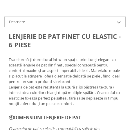
Descriere
LENJERIE DE PAT FINET CU ELASTIC -
6 PIESE
Transformă-ți dormitorul întru-un spațiu primitor și elegant cu
această lenjerie de pat din finet , special concepută pentru
confortul maxim și un aspect impecabil zi de zi . Materialul moale
și plăcut la atingere , oferă o senzație delicată pe piele , fiind ideal
pentru un somn profund si relaxant .
Lenjeria de pat este rezistentă la uzură și își păstreză textura /
intensitatea culorilor chiar și după multiple spălări . Cearceaful cu
elastic se fixează perfect pe saltea , fără să se deplaseze in timpul
nopții , oferindu-ți un plus de confort .
📦DIMENSIUNI LENJERIE DE PAT
Cearceaful de pat cu elastic , compatibil cu saltele de :