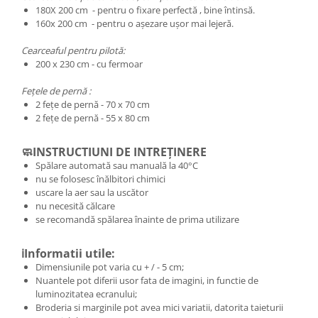
180X 200 cm - pentru o fixare perfectă , bine întinsă.
160x 200 cm - pentru o așezare ușor mai lejeră.
Cearceaful pentru pilotă:
200 x 230 cm - cu fermoar
Fețele de pernă :
2 fețe de pernă - 70 x 70 cm
2 fețe de pernă - 55 x 80 cm
🧼INSTRUCTIUNI DE INTREȚINERE
Spălare automată sau manuală la 40°C
nu se folosesc înălbitori chimici
uscare la aer sau la uscător
nu necesită călcare
se recomandă spălarea înainte de prima utilizare
ℹ️Informatii utile:
Dimensiunile pot varia cu + / - 5 cm;
Nuantele pot diferii usor fata de imagini, in functie de
luminozitatea ecranului;
Broderia si marginile pot avea mici variatii, datorita taieturii