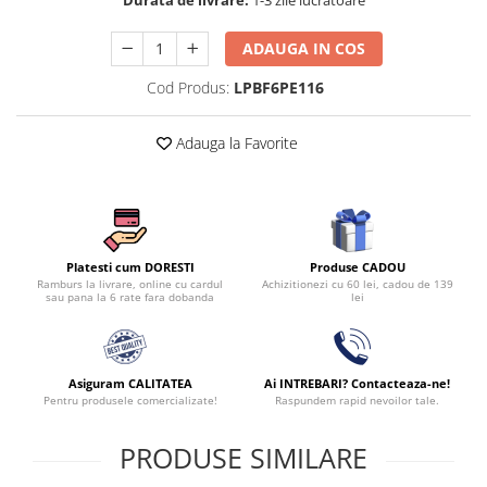
ADAUGA IN COS
Cod Produs:
LPBF6PE116
Adauga la Favorite
Produse CADOU
Platesti cum DORESTI
Achizitionezi cu 60 lei, cadou de 139
Ramburs la livrare, online cu cardul
lei
sau pana la 6 rate fara dobanda
Asiguram CALITATEA
Ai INTREBARI? Contacteaza-ne!
Pentru produsele comercializate!
Raspundem rapid nevoilor tale.
PRODUSE SIMILARE