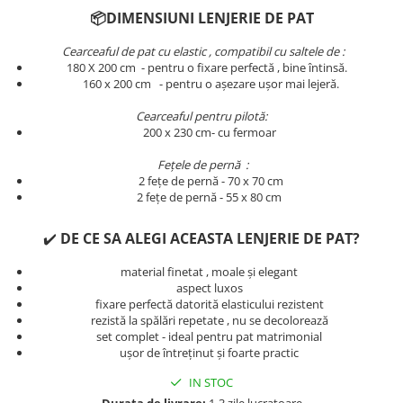
Persoane
📦DIMENSIUNI LENJERIE DE PAT
Set Lenjerie Pat Blanita Iepure, 6
Piese, Cu Pilota Inclusa
Cearceaful de pat cu elastic , compatibil cu saltele de :
180 X 200 cm - pentru o fixare perfectă , bine întinsă.
Lenjerii De Pat Premium Collection
​​​​160 x 200 cm - pentru o așezare ușor mai lejeră.
Set Lenjerie De Pat, 7 Piese, Cu
Pilota / Cuvertura Inclusa
Cearceaful pentru pilotă:
200 x 230 cm- cu fermoar
Set Lenjerie De Pat Jacquard Regal,
11 Piese, Cuvertura Inclusa
Fețele de pernă :
2 fețe de pernă - 70 x 70 cm
Lenjerii Damasc Egiptean King Size
2 fețe de pernă - 55 x 80 cm
Lenjerii De Pat, Finet Premium, 1
Persoana
✔️
DE CE SA ALEGI ACEASTA LENJERIE DE PAT?
Lenjerii De Pat Damasc 1 Persoana
material finetat , moale și elegant
aspect luxos
Lenjerii De Pat, Imprimeu 3D, 1
fixare perfectă datorită elasticului rezistent
Persoana
rezistă la spălări repetate , nu se decolorează
set complet - ideal pentru pat matrimonial
ușor de întreținut și foarte practic
IN STOC
Durata de livrare:
1-3 zile lucratoare