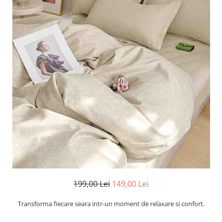
Cearceaf cu elastic
Cearceaf normal
Lenjerii De Pat Creponate
Lenjerii De Pat Bumbac Poplin 2
Persoane
Lenjerii De Pat Bumbac Poplin,
Matlasate, 2 Persoane
Lenjerii De Pat Bumbac Satinat 2
Persoane
Lenjerii De Pat Volanase
Lenjerii De Pat, Finet Premium 3D,
2 Persoane
Lenjerii De Pat Jacquard
Lenjerii De Pat Catifea
199,00 Lei
149,00 Lei
Lenjerii De Pat Cocolino
Transforma fiecare seara intr-un moment de relaxare si confort.
Set Lenjerie De Pat Blana
Artificiala De Iepure, 6 Piese, 2