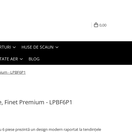
0,00
RTURI
HUSE DE SCAUN
TATE AER
BLOG
emium - LPBF6P1
se, Finet Premium - LPBF6P1
u 6 piese prezintă un design modern raportat la tendințele