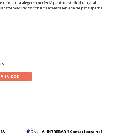
ate reprezintă alegerea perfectă pentru esteticul reușit al
ansforma-ti dormitorul cu aceasta lenjerie de pat superba!
are
A IN COS
TEA
Ai INTREBARI? Contacteaza-ne!