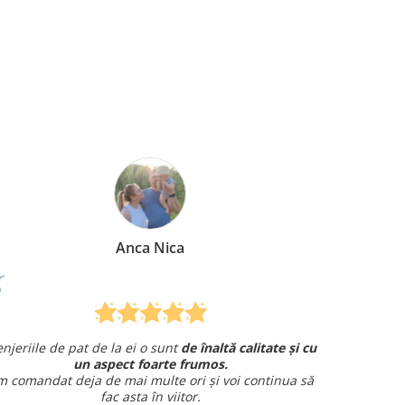
Anca Nica
enjeriile de pat de la ei o sunt
de înaltă calitate și cu
Am co
un aspect foarte frumos.
și am avut 
 comandat deja de mai multe ori și voi continua să
fac asta în viitor.