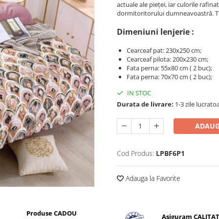
actuale ale pieței, iar culorile rafin
dormitoritorului dumneavoastră. Tr
Dimeniuni lenjerie :
Cearceaf pat: 230x250 cm;
Cearceaf pilota: 200x230 cm;
Fata perna: 55x80 cm ( 2 buc);
Fata perna: 70x70 cm ( 2 buc);
IN STOC
Durata de livrare:
1-3 zile lucrato
ADAUG
Cod Produs:
LPBF6P1
Adauga la Favorite
Produse CADOU
Asiguram CALITA