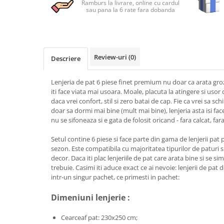
Ramburs la livrare, online cu cardul
Persoane
sau pana la 6 rate fara dobanda
Set Lenjerie Pat Blanita Iepure, 6
Piese, Cu Pilota Inclusa
Lenjerii De Pat Premium Collection
Set Lenjerie De Pat, 7 Piese, Cu
Review-uri
(0)
Descriere
Pilota / Cuvertura Inclusa
Set Lenjerie De Pat Jacquard Regal,
Lenjeria de pat 6 piese finet premium nu doar ca arata gro
11 Piese, Cuvertura Inclusa
iti face viata mai usoara. Moale, placuta la atingere si usor 
daca vrei confort, stil si zero batai de cap. Fie ca vrei sa s
Lenjerii Damasc Egiptean King Size
doar sa dormi mai bine (mult mai bine), lenjeria asta isi fac
Lenjerii De Pat, Finet Premium, 1
nu se sifoneaza si e gata de folosit oricand - fara calcat, fara
Persoana
Setul contine 6 piese si face parte din gama de lenjerii pat p
Lenjerii De Pat Damasc 1 Persoana
sezon. Este compatibila cu majoritatea tipurilor de paturi si 
decor. Daca iti plac lenjeriile de pat care arata bine si se si
Lenjerii De Pat, Imprimeu 3D, 1
trebuie. Casimi iti aduce exact ce ai nevoie: lenjerii de pat de
Persoana
intr-un singur pachet, ce primesti in pachet:
Dimeniuni lenjerie :
Cearceaf pat: 230x250 cm;