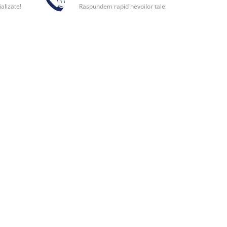
alizate!
Raspundem rapid nevoilor tale.