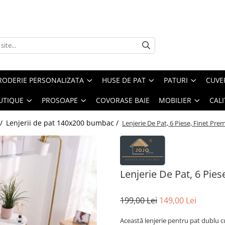
RODERIE PERSONALIZATA
HUSE DE PAT
PATURI
CUVE
UTIQUE
PROSOAPE
COVORASE BAIE
MOBILIER
CALI
 /
Lenjerii de pat 140x200 bumbac​ /
Lenjerie De Pat, 6 Piese, Finet Pr
Lenjerie De Pat, 6 Pie
199,00 Lei
149,00 Lei
Această lenjerie pentru pat dublu c