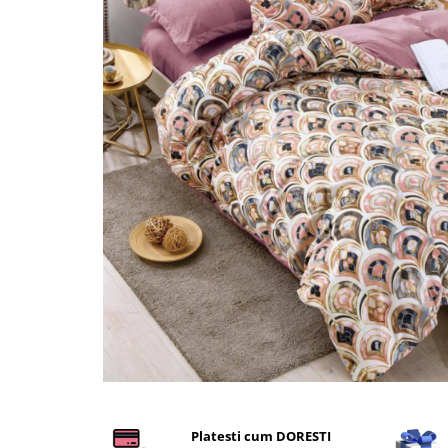
Cearceaf cu elastic
Cearceaf normal
Lenjerii De Pat Creponate
Lenjerii De Pat Bumbac Poplin 2
Persoane
Lenjerii De Pat Bumbac Poplin,
Matlasate, 2 Persoane
Lenjerii De Pat Bumbac Satinat 2
Persoane
Lenjerii De Pat Volanase
Lenjerii De Pat, Finet Premium 3D,
2 Persoane
Lenjerii De Pat Jacquard
Lenjerii De Pat Catifea
Lenjerii De Pat Cocolino
Distribuie
pe
Set Lenjerie De Pat Blana
Platesti cum DORESTI
Facebook
Artificiala De Iepure, 6 Piese, 2