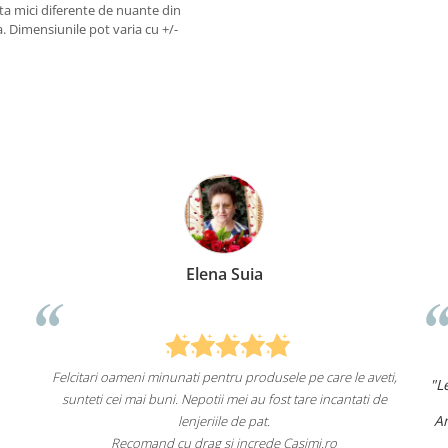
sta mici diferente de nuante din
 Dimensiunile pot varia cu +/-
Elena Suia
Felcitari oameni minunati pentru produsele pe care le aveti,
"L
sunteti cei mai buni. Nepotii mei au fost tare incantati de
Am
lenjeriile de pat.
Recomand cu drag si increde Casimi.ro