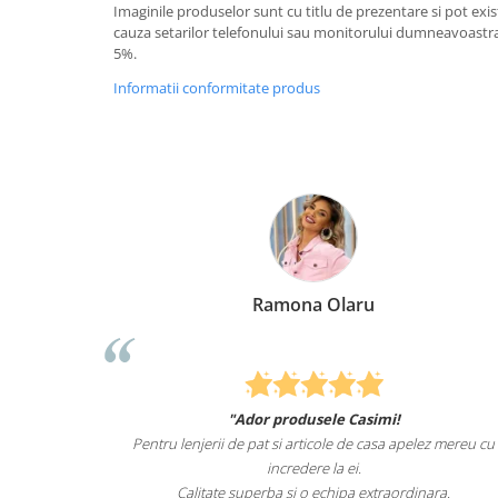
Imaginile produselor sunt cu titlu de prezentare si pot exi
cauza setarilor telefonului sau monitorului dumneavoastra.
5%.
Informatii conformitate produs
Ramona Olaru
"Ador produsele Casimi!
u de animale
Pentru lenjerii de pat si articole de casa apelez mereu cu
t de mult i-
incredere la ei.
pentru el.
Calitate superba si o echipa extraordinara.