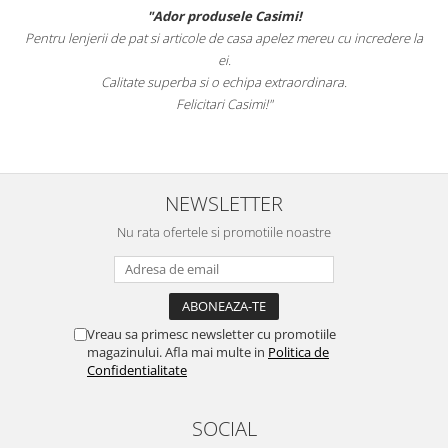
"Ador produsele Casimi!
Felcitari oa
erii de pat si articole de casa apelez mereu cu incredere la
sunteti cei mai b
ei.
Calitate superba si o echipa extraordinara.
R
Felicitari Casimi!"
NEWSLETTER
Nu rata ofertele si promotiile noastre
Vreau sa primesc newsletter cu promotiile
magazinului. Afla mai multe in
Politica de
Confidentialitate
SOCIAL