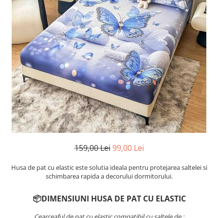
Cearceaf cu elastic
Cearceaf normal
Lenjerii De Pat Creponate
Lenjerii De Pat Bumbac Poplin 2
Persoane
Lenjerii De Pat Bumbac Poplin,
Matlasate, 2 Persoane
Lenjerii De Pat Bumbac Satinat 2
Persoane
Lenjerii De Pat Volanase
Lenjerii De Pat, Finet Premium 3D,
2 Persoane
159,00 Lei
99,00 Lei
Lenjerii De Pat Jacquard
Husa de pat cu elastic este solutia ideala pentru protejarea saltelei si
Lenjerii De Pat Catifea
schimbarea rapida a decorului dormitorului.
Lenjerii De Pat Cocolino
📦DIMENSIUNI HUSA DE PAT CU ELASTIC
Set Lenjerie De Pat Blana
Artificiala De Iepure, 6 Piese, 2
Cearceaful de pat cu elastic compatibil cu saltele de :