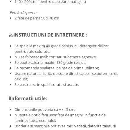
140 x 200 cm - pentru o asezare mai lejera
Fetele de perna:
2 fete de perna 50 x 70 cm
🧺
INSTRUCTIUNI DE INTRETINERE :
Se spala la maxim 40 grade celsius, cu detergent delicat
pentru rufe colorate;
Nu se folosesc inalbitori sau substante agresive;
Se poate calca la maxim 130 grade celsius;
Se recomanda spalarea inainte de prima utilizare;
Uscare naturala, ferita de soare direct sau surse puternice de
caldura;
Se pastreaza in spatii curate si uscate.
ℹ️Informatii utile:
Dimensiunile pot varia cu + / - 5 cm;
Nuantele pot diferii usor fata de imagini, in functie de
luminozitatea ecranului;
Broderia si marginile pot avea mici variatii, datorita taieturii