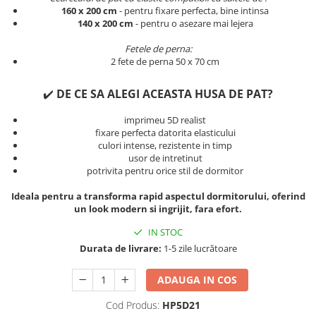
Persoane
160 x 200 cm
- pentru fixare perfecta, bine intinsa
Set Lenjerie Pat Blanita Iepure, 6
140 x 200 cm
- pentru o asezare mai lejera
Piese, Cu Pilota Inclusa
Fetele de perna:
Lenjerii De Pat Premium Collection
2 fete de perna 50 x 70 cm
Set Lenjerie De Pat, 7 Piese, Cu
Pilota / Cuvertura Inclusa
✔️
DE CE SA ALEGI ACEASTA HUSA DE PAT?
Set Lenjerie De Pat Jacquard Regal,
imprimeu 5D realist
11 Piese, Cuvertura Inclusa
fixare perfecta datorita elasticului
culori intense, rezistente in timp
Lenjerii Damasc Egiptean King Size
usor de intretinut
Lenjerii De Pat, Finet Premium, 1
potrivita pentru orice stil de dormitor
Persoana
Ideala pentru a transforma rapid aspectul dormitorului, oferind
Lenjerii De Pat Damasc 1 Persoana
un look modern si ingrijit, fara efort.
Lenjerii De Pat, Imprimeu 3D, 1
IN STOC
Persoana
Durata de livrare:
1-5 zile lucrătoare
ADAUGA IN COS
Cod Produs:
HP5D21