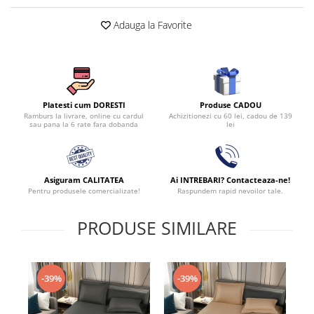
Adauga la Favorite
Produse CADOU
Platesti cum DORESTI
Achizitionezi cu 60 lei, cadou de 139
Ramburs la livrare, online cu cardul
lei
sau pana la 6 rate fara dobanda
Asiguram CALITATEA
Ai INTREBARI? Contacteaza-ne!
Pentru produsele comercializate!
Raspundem rapid nevoilor tale.
PRODUSE SIMILARE
-39%
-39%