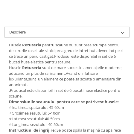
Descriere
Husele
Retuseria
pentru scaune nu sunt prea scumpe pentru
decorurile casei tale si nici prea greu de intretinut, devenind pe zi
ce trece un pariu castigat.Produsul este disponibil in set de 6
bucati huse elastice pentru scaune.
Husele
Retuseria
sunt de mare succes in amenajarile moderne,
aducand un plus de rafinament.Avand o infatisare
luxurianta,sunt un element ce poate sa scoata o amenajare din
anonimat .
.Produsul este disponibil in set de 6 bucati huse elastice pentru
scaune.
Dimensiunile scaunului pentru care se potrivesc husele
:
⭐Inaltimea spatarului: 45-60cm
⭐Grosimea sezutului: 5-10cm
⭐Latimea sezutului: 40-50cm
⭐Lungimea sezutului: 40-50cm
Instrucțiuni de îngrijire
: Se poate spăla la mașină cu apă rece