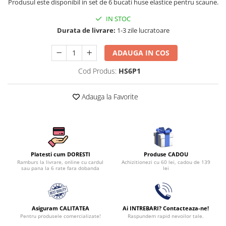
Produsul este disponibil in set de 6 bucati huse elastice pentru scaune.
Persoane
Set Lenjerie Pat Blanita Iepure, 6
IN STOC
Piese, Cu Pilota Inclusa
Durata de livrare:
1-3 zile lucratoare
Lenjerii De Pat Premium Collection
ADAUGA IN COS
Set Lenjerie De Pat, 7 Piese, Cu
Pilota / Cuvertura Inclusa
Cod Produs:
HS6P1
Set Lenjerie De Pat Jacquard Regal,
11 Piese, Cuvertura Inclusa
Adauga la Favorite
Lenjerii Damasc Egiptean King Size
Lenjerii De Pat, Finet Premium, 1
Persoana
Lenjerii De Pat Damasc 1 Persoana
Produse CADOU
Platesti cum DORESTI
Lenjerii De Pat, Imprimeu 3D, 1
Achizitionezi cu 60 lei, cadou de 139
Ramburs la livrare, online cu cardul
lei
sau pana la 6 rate fara dobanda
Persoana
Asiguram CALITATEA
Ai INTREBARI? Contacteaza-ne!
Pentru produsele comercializate!
Raspundem rapid nevoilor tale.