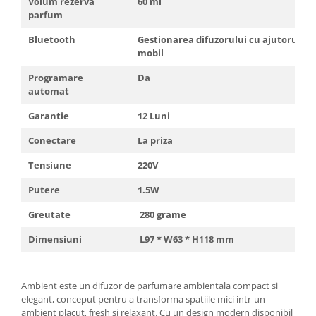
Volum rezerva
60 ml
parfum
Bluetooth
Gestionarea difuzorului cu ajutorul te
mobil
Programare
Da
automat
Garantie
12 Luni
Conectare
La priza
Tensiune
220V
Putere
1.5W
Greutate
280 grame
Dimensiuni
L97 * W63 * H118 mm
Ambient este un difuzor de parfumare ambientala compact si
elegant, conceput pentru a transforma spatiile mici intr-un
ambient placut, fresh si relaxant. Cu un design modern disponibil