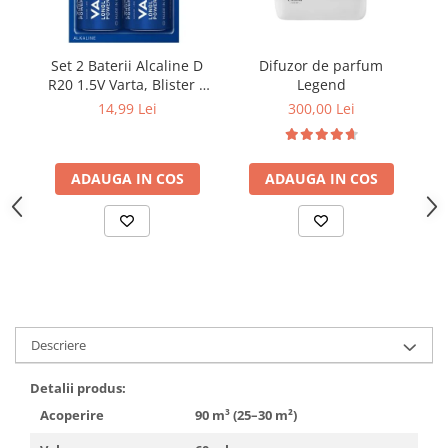
Set 2 Baterii Alcaline D
Difuzor de parfum
D
R20 1.5V Varta, Blister 2
Legend
bucati LR20
14,99 Lei
300,00 Lei
ADAUGA IN COS
ADAUGA IN COS
Descriere
Detalii produs:
Acoperire
90 m³ (25–30 m²)