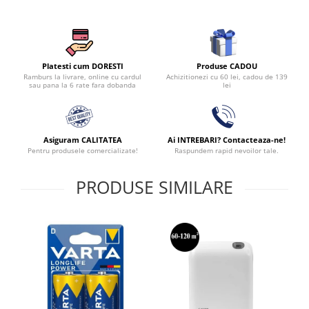
Produse CADOU
Platesti cum DORESTI
Achizitionezi cu 60 lei, cadou de 139
Ramburs la livrare, online cu cardul
lei
sau pana la 6 rate fara dobanda
Asiguram CALITATEA
Ai INTREBARI? Contacteaza-ne!
Pentru produsele comercializate!
Raspundem rapid nevoilor tale.
PRODUSE SIMILARE