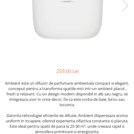
Cearceaf cu elastic
Cearceaf normal
Lenjerii De Pat Creponate
Lenjerii De Pat Bumbac Poplin 2
Persoane
Lenjerii De Pat Bumbac Poplin,
Matlasate, 2 Persoane
Lenjerii De Pat Bumbac Satinat 2
Persoane
259,00 Lei
Lenjerii De Pat Volanase
Lenjerii De Pat, Finet Premium 3D,
Ambient este un difuzor de parfumare ambientala compact si elegant,
conceput pentru a transforma spatiile mici intr-un ambient placut,
2 Persoane
fresh si relaxant. Cu un design modern disponibil in alb sau negru, se
Lenjerii De Pat Jacquard
integreaza usor in orice decor, fie ca este vorba de baie, birou sau
locuinta.
Lenjerii De Pat Catifea
Datorita tehnologiei eficiente de difuzie, Ambient disperseaza aroma
Lenjerii De Pat Cocolino
uniform in incapere, oferind experienta olfactiva constanta si placuta.
Set Lenjerie De Pat Blana
Este ideal pentru spatii de pana la 25-30 m², unde creeaza rapid o
atmosfera primitoare si energizanta.
Artificiala De Iepure, 6 Piese, 2