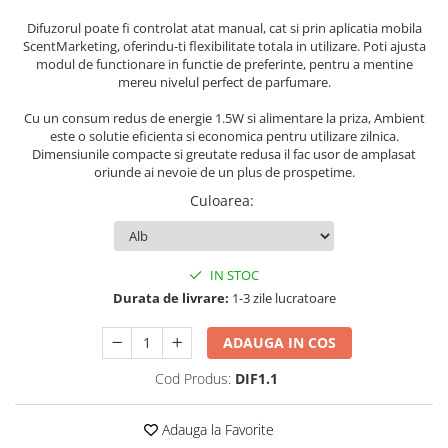
Persoane
Set Lenjerie Pat Blanita Iepure, 6
Difuzorul poate fi controlat atat manual, cat si prin aplicatia mobila
Piese, Cu Pilota Inclusa
ScentMarketing, oferindu-ti flexibilitate totala in utilizare. Poti ajusta
modul de functionare in functie de preferinte, pentru a mentine
Lenjerii De Pat Premium Collection
mereu nivelul perfect de parfumare.
Set Lenjerie De Pat, 7 Piese, Cu
Cu un consum redus de energie 1.5W si alimentare la priza, Ambient
Pilota / Cuvertura Inclusa
este o solutie eficienta si economica pentru utilizare zilnica.
Dimensiunile compacte si greutate redusa il fac usor de amplasat
Set Lenjerie De Pat Jacquard Regal,
oriunde ai nevoie de un plus de prospetime.
11 Piese, Cuvertura Inclusa
Culoarea
:
Lenjerii Damasc Egiptean King Size
Lenjerii De Pat, Finet Premium, 1
Persoana
IN STOC
Lenjerii De Pat Damasc 1 Persoana
Durata de livrare:
1-3 zile lucratoare
Lenjerii De Pat, Imprimeu 3D, 1
Persoana
ADAUGA IN COS
Cod Produs:
DIF1.1
Adauga la Favorite