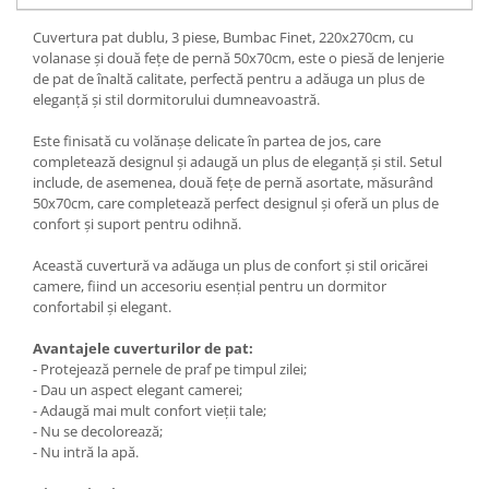
Cuvertura pat dublu, 3 piese, Bumbac Finet, 220x270cm, cu
volanase și două fețe de pernă 50x70cm, este o piesă de lenjerie
de pat de înaltă calitate, perfectă pentru a adăuga un plus de
eleganță și stil dormitorului dumneavoastră.
Este finisată cu volănașe delicate în partea de jos, care
completează designul și adaugă un plus de eleganță și stil. Setul
include, de asemenea, două fețe de pernă asortate, măsurând
50x70cm, care completează perfect designul și oferă un plus de
confort și suport pentru odihnă.
Această cuvertură va adăuga un plus de confort și stil oricărei
camere, fiind un accesoriu esențial pentru un dormitor
confortabil și elegant.
Avantajele cuverturilor de pat:
- Protejează pernele de praf pe timpul zilei;
- Dau un aspect elegant camerei;
- Adaugă mai mult confort vieții tale;
- Nu se decolorează;
- Nu intră la apă.