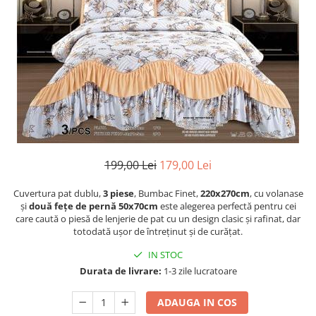
Cearceaf cu elastic
Cearceaf normal
Lenjerii De Pat Creponate
Lenjerii De Pat Bumbac Poplin 2
Persoane
Lenjerii De Pat Bumbac Poplin,
Matlasate, 2 Persoane
Lenjerii De Pat Bumbac Satinat 2
Persoane
199,00 Lei
179,00 Lei
Lenjerii De Pat Volanase
Cuvertura pat dublu,
3 piese
, Bumbac Finet,
220x270cm
, cu volanase
Lenjerii De Pat, Finet Premium 3D,
și
două fețe de pernă 50x70cm
este alegerea perfectă pentru cei
2 Persoane
care caută o piesă de lenjerie de pat cu un design clasic și rafinat, dar
totodată ușor de întreținut și de curățat.
Lenjerii De Pat Jacquard
Lenjerii De Pat Catifea
IN STOC
Durata de livrare:
1-3 zile lucratoare
Lenjerii De Pat Cocolino
Set Lenjerie De Pat Blana
ADAUGA IN COS
Artificiala De Iepure, 6 Piese, 2