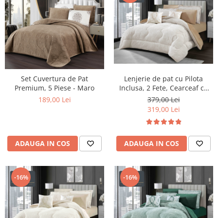
Lenjerie de pat cu Pilota
Set Cuvertura de Pat
Inclusa, 2 Fete, Cearceaf cu
Premium, 5 Piese - Maro
Elastic, 6 Piese, Blana de
379,00 Lei
189,00 Lei
Iepure Artificiala si Catifea,
319,00 Lei
Bej
ADAUGA IN COS
ADAUGA IN COS
-16%
-16%