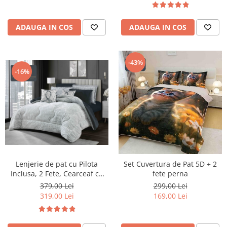
ADAUGA IN COS
ADAUGA IN COS
-43%
-16%
Lenjerie de pat cu Pilota
Set Cuvertura de Pat 5D + 2
Inclusa, 2 Fete, Cearceaf cu
fete perna
Elastic, 6 Piese, Blana de
379,00 Lei
299,00 Lei
Iepure Artificiala si Catifea,
319,00 Lei
169,00 Lei
Gri Antracit