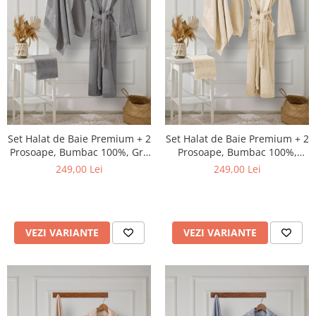
Set Halat de Baie Premium + 2
Set Halat de Baie Premium + 2
Prosoape, Bumbac 100%, Gri,
Prosoape, Bumbac 100%,
Ambalat in Cutie Cadou
Crem, Ambalat in Cutie Cadou
249,00 Lei
249,00 Lei
VEZI VARIANTE
VEZI VARIANTE