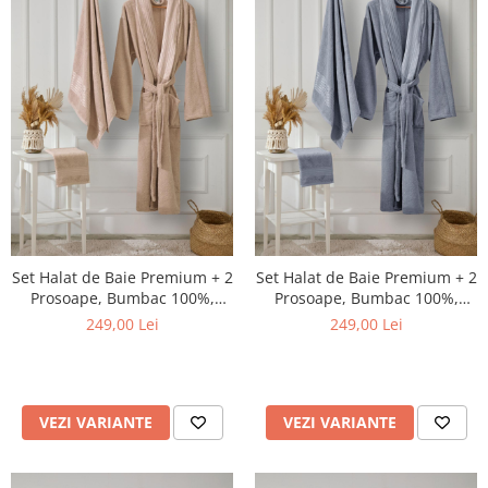
Set Halat de Baie Premium + 2
Set Halat de Baie Premium + 2
Prosoape, Bumbac 100%,
Prosoape, Bumbac 100%,
Maro, Ambalat in Cutie Cadou
Albastru, Ambalat in Cutie
249,00 Lei
249,00 Lei
Cadou
VEZI VARIANTE
VEZI VARIANTE