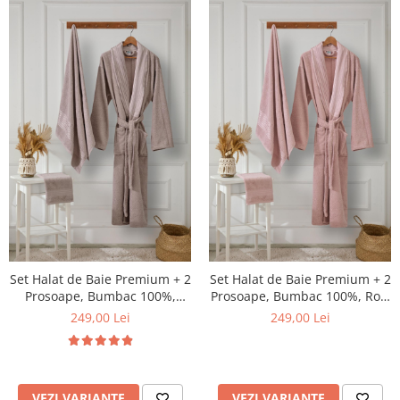
Set Halat de Baie Premium + 2
Set Halat de Baie Premium + 2
Prosoape, Bumbac 100%,
Prosoape, Bumbac 100%, Roz,
Cappuccino, Ambalat in Cutie
Ambalat in Cutie Cadou
249,00 Lei
249,00 Lei
Cadou
VEZI VARIANTE
VEZI VARIANTE