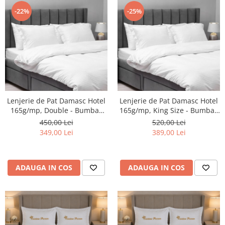
-22%
-25%
Lenjerie de Pat Damasc Hotel
Lenjerie de Pat Damasc Hotel
165g/mp, Double - Bumbac
165g/mp, King Size - Bumbac
Premium CASIMI
Premium CASIMI
450,00 Lei
520,00 Lei
349,00 Lei
389,00 Lei
ADAUGA IN COS
ADAUGA IN COS