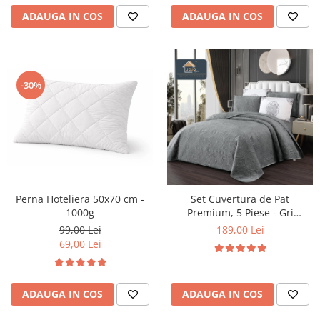
ADAUGA IN COS
ADAUGA IN COS
-30%
Perna Hoteliera 50x70 cm -
Set Cuvertura de Pat
1000g
Premium, 5 Piese - Gri
Deschis
99,00 Lei
189,00 Lei
69,00 Lei
ADAUGA IN COS
ADAUGA IN COS