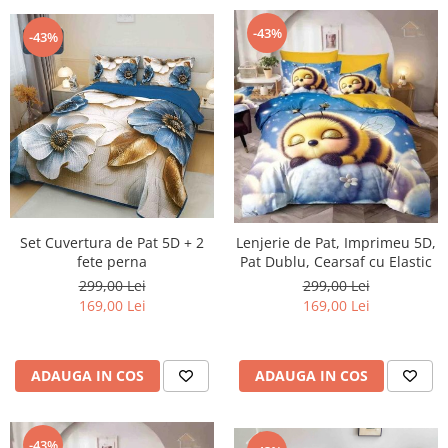
-43%
-43%
Set Cuvertura de Pat 5D + 2
Lenjerie de Pat, Imprimeu 5D,
fete perna
Pat Dublu, Cearsaf cu Elastic
299,00 Lei
299,00 Lei
169,00 Lei
169,00 Lei
ADAUGA IN COS
ADAUGA IN COS
-43%