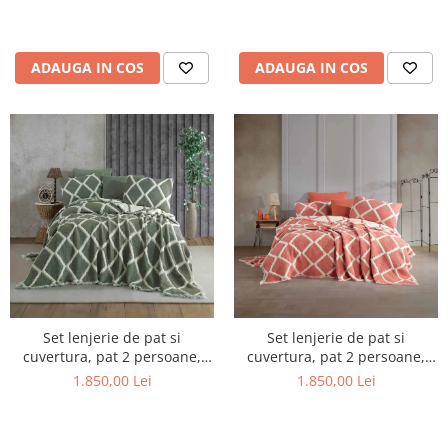
ADAUGA IN COS
ADAUGA IN COS
Set lenjerie de pat si
Set lenjerie de pat si
cuvertura, pat 2 persoane,
cuvertura, pat 2 persoane,
bumbac tip muselina, 7 piese,
bumbac tip muselina, 7 piese,
1.850,00 Lei
1.850,00 Lei
Kaki, Garcia
Caramiziu, Garcia