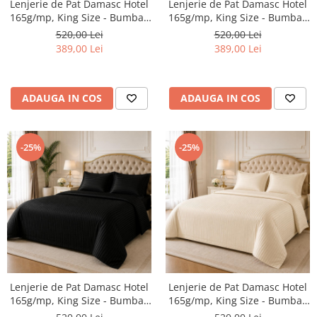
Lenjerie de Pat Damasc Hotel
Lenjerie de Pat Damasc Hotel
Persoane
165g/mp, King Size - Bumbac
165g/mp, King Size - Bumbac
Set Lenjerie Pat Blanita Iepure, 6
Premium CASIMI
Premium CASIMI
Piese, Cu Pilota Inclusa
520,00 Lei
520,00 Lei
389,00 Lei
389,00 Lei
Lenjerii De Pat Premium Collection
Set Lenjerie De Pat, 7 Piese, Cu
Pilota / Cuvertura Inclusa
ADAUGA IN COS
ADAUGA IN COS
Set Lenjerie De Pat Jacquard Regal,
11 Piese, Cuvertura Inclusa
-25%
-25%
Lenjerii Damasc Egiptean King Size
Lenjerii De Pat, Finet Premium, 1
Persoana
Lenjerii De Pat Damasc 1 Persoana
Lenjerii De Pat, Imprimeu 3D, 1
Persoana
Lenjerie de Pat Damasc Hotel
Lenjerie de Pat Damasc Hotel
165g/mp, King Size - Bumbac
165g/mp, King Size - Bumbac
Premium CASIMI
Premium CASIMI