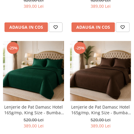
520,00 Lei
520,00 Lei
389,00 Lei
389,00 Lei
ADAUGA IN COS
ADAUGA IN COS
-25%
-25%
Lenjerie de Pat Damasc Hotel
Lenjerie de Pat Damasc Hotel
165g/mp, King Size - Bumbac
165g/mp, King Size - Bumbac
Premium CASIMI
Premium CASIMI
520,00 Lei
520,00 Lei
389,00 Lei
389,00 Lei