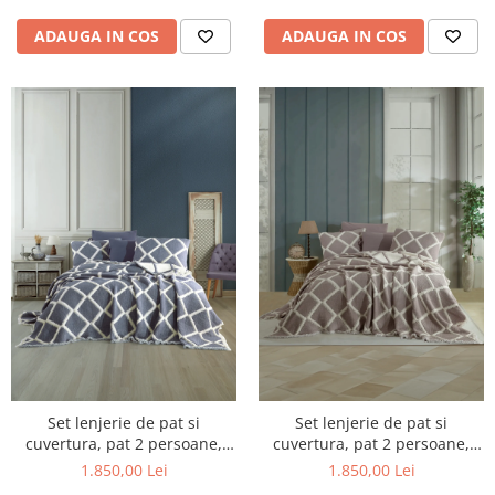
ADAUGA IN COS
ADAUGA IN COS
Set lenjerie de pat si
Set lenjerie de pat si
cuvertura, pat 2 persoane,
cuvertura, pat 2 persoane,
bumbac tip muselina, 7 piese,
bumbac tip muselina, 7 piese,
1.850,00 Lei
1.850,00 Lei
Albastru, Garcia
Bej, Garcia