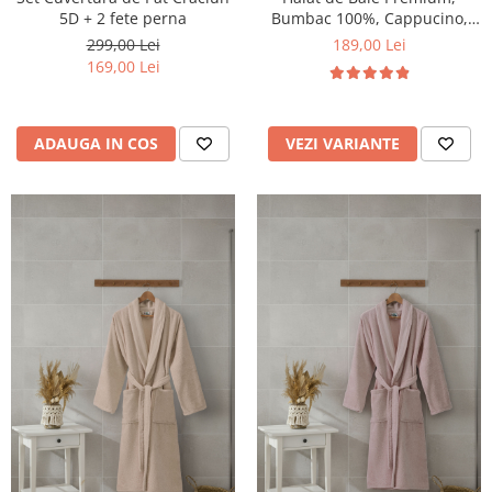
5D + 2 fete perna
Bumbac 100%, Cappucino,
Ambalat in Cutie Cadou
299,00 Lei
189,00 Lei
169,00 Lei
ADAUGA IN COS
VEZI VARIANTE