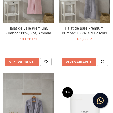
Halat de Baie Premium,
Halat de Baie Premium,
Bumbac 100%, Roz, Ambalat
Bumbac 100%, Gri Deschis,
in Cutie Cadou
Ambalat in Cutie Cadou
189,00 Lei
189,00 Lei
VEZI VARIANTE
VEZI VARIANTE