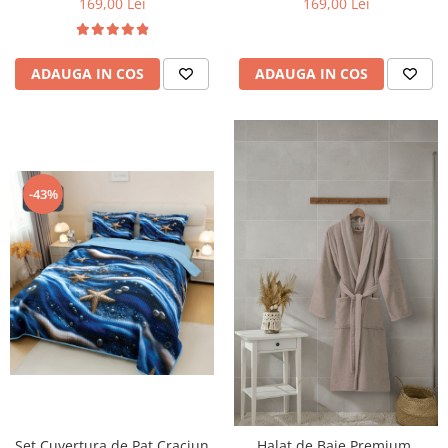
169,00 Lei
169,00 Lei
ADAUGA IN COS
ADAUGA IN COS
-43%
Set Cuvertura de Pat Craciun
Halat de Baie Premium,