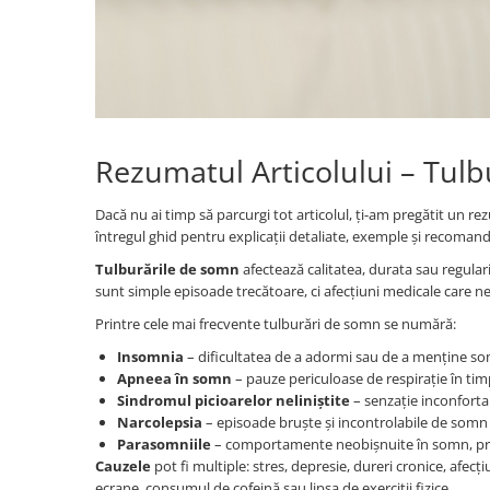
Persoane
Set Lenjerie Pat Blanita Iepure, 6
Piese, Cu Pilota Inclusa
Lenjerii De Pat Premium Collection
Set Lenjerie De Pat, 7 Piese, Cu
Pilota / Cuvertura Inclusa
Rezumatul Articolului – Tul
Set Lenjerie De Pat Jacquard Regal,
11 Piese, Cuvertura Inclusa
Dacă nu ai timp să parcurgi tot articolul, ți-am pregătit un re
Lenjerii Damasc Egiptean King Size
întregul ghid pentru explicații detaliate, exemple și recomand
Lenjerii De Pat, Finet Premium, 1
Tulburările de somn
afectează calitatea, durata sau regular
Persoana
sunt simple episoade trecătoare, ci afecțiuni medicale care nec
Lenjerii De Pat Damasc 1 Persoana
Printre cele mai frecvente tulburări de somn se numără:
Lenjerii De Pat, Imprimeu 3D, 1
Insomnia
– dificultatea de a adormi sau de a menține so
Persoana
Apneea în somn
– pauze periculoase de respirație în timp
Sindromul picioarelor neliniștite
– senzație inconfortab
Narcolepsia
– episoade bruște și incontrolabile de somn î
Parasomniile
– comportamente neobișnuite în somn, pre
Cauzele
pot fi multiple: stres, depresie, dureri cronice, afecț
ecrane, consumul de cofeină sau lipsa de exerciții fizice.