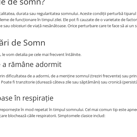
ile de somn?
alitatea, durata sau regularitatea somnului. Aceste condiții perturbă tiparu
eme de funcționare în timpul zilei. Ele pot fi cauzate de o varietate de factor
e sau obiceiuri de viață nesănătoase. Orice perturbare care te face să ai un
rări de Somn
, le vom detalia pe cele mai frecvent întâlnite.
e a rămâne adormit
in dificultatea de a adormi, de a menține somnul (treziri frecvente) sau prin
oate fi tranzitorie (durează câteva zile sau săptămâni) sau cronică (persistă
se în respirație
și repornește în mod repetat în timpul somnului. Cel mai comun tip este apn
are blochează căile respiratorii. Simptomele clasice includ: