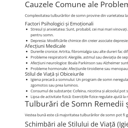
Cauzele Comune ale Proble
Complexitatea tulburărilor de somn provine din varietatea la
Factori Psihologici și Emoționali
Stresul și anxietatea: Sunt, probabil, cei mai mari vinovați
pentru somn.
Depresia: Modificările chimice din creier asociate depresi
Afecțiuni Medicale
Durerile cronice: Artrita, fibromialgia sau alte dureri fac dif
Probleme respiratorii: Alergiile, astmul sau deviația de sep
Afecțiuni neurologice: Boala Parkinson sau Alzheimer sunt
Probleme hormonale: Afecțiunile tiroidiene sau menopau
Stilul de Viață și Obiceiurile
Igiena precară a somnului: Un program de somn neregulat,
zgomotos sau prea luminos.
Consumul de substanțe: Cofeina, nicotina și alcoolul pot 
Lipsa de activitate fizică: Exercițiile fizice regulate ajută l
Tulburări de Somn Remedii ș
Vestea bună este că majoritatea tulburărilor de somn pot fi g
Schimbări ale Stilului de Viață (I