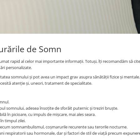
burările de Somn
zumat rapid al celor mai importante informații. Totuși, îți recomandăm să cite
ări personalizate.
itatea somnului și pot avea un impact grav asupra sănătății fizice și mentale.
esită atenție și, uneori, tratament de specialitate.
mnul.
ul somnului, adesea însoțite de sforăit puternic și treziri bruște.
ilă în picioare, cu impuls de mișcare, mai ales seara.
n timpul zilei.
cum somnambulismul, coșmarurile recurente sau terorile nocturne.
iuni respiratorii sau hormonale, dar și factori de stil de viață precum expuner