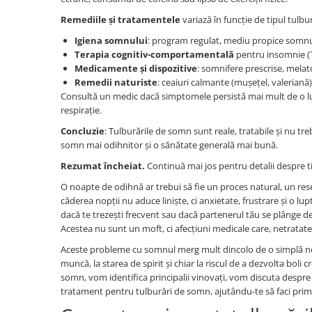
Remediile și tratamentele
variază în funcție de tipul tulbur
Igiena somnului
: program regulat, mediu propice somnulu
Terapia cognitiv-comportamentală
pentru insomnie (T
Medicamente și dispozitive
: somnifere prescrise, mela
Remedii naturiste
: ceaiuri calmante (mușețel, valeriană
Consultă un medic dacă simptomele persistă mai mult de o lună,
respirație.
Concluzie
: Tulburările de somn sunt reale, tratabile și nu tre
somn mai odihnitor și o sănătate generală mai bună.
Rezumat încheiat.
Continuă mai jos pentru detalii despre t
O noapte de odihnă ar trebui să fie un proces natural, un re
căderea nopții nu aduce liniște, ci anxietate, frustrare și o lu
dacă te trezești frecvent sau dacă partenerul tău se plânge de
Acestea nu sunt un moft, ci afecțiuni medicale care, netratate
Aceste probleme cu somnul merg mult dincolo de o simplă noap
muncă, la starea de spirit și chiar la riscul de a dezvolta boli
somn, vom identifica principalii vinovați, vom discuta despre
tratament pentru tulburări de somn, ajutându-te să faci primi