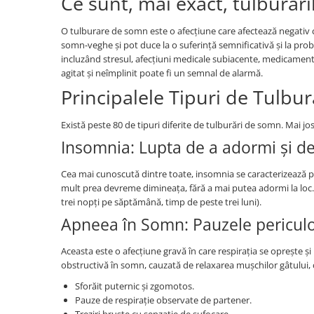
Ce sunt, mai exact, tulburăr
O tulburare de somn este o afecțiune care afectează negativ c
somn-veghe și pot duce la o suferință semnificativă și la probl
incluzând stresul, afecțiuni medicale subiacente, medicament
agitat și neîmplinit poate fi un semnal de alarmă.
Principalele Tipuri de Tulbu
Există peste 80 de tipuri diferite de tulburări de somn. Mai jos
Insomnia: Lupta de a adormi și d
Cea mai cunoscută dintre toate, insomnia se caracterizează pr
mult prea devreme dimineața, fără a mai putea adormi la loc. P
trei nopți pe săptămână, timp de peste trei luni).
Apneea în Somn: Pauzele periculoa
Aceasta este o afecțiune gravă în care respirația se oprește 
obstructivă în somn, cauzată de relaxarea mușchilor gâtului, c
Sforăit puternic și zgomotos.
Pauze de respirație observate de partener.
Treziri bruște cu senzație de sufocare.