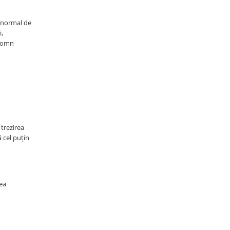
l normal de
i,
 somn
 trezirea
 cel puțin
eea