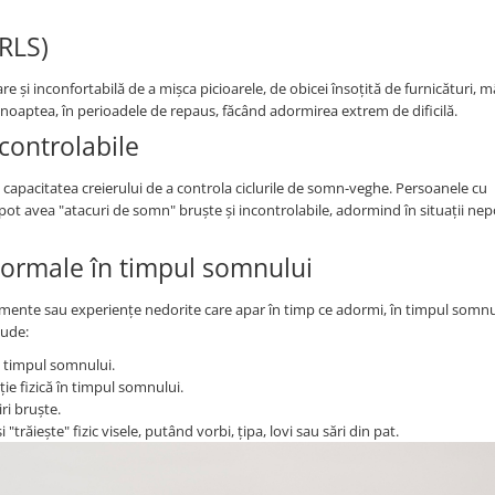
(RLS)
 și inconfortabilă de a mișca picioarele, de obicei însoțită de furnicături, 
noaptea, în perioadele de repaus, făcând adormirea extrem de dificilă.
controlabile
 capacitatea creierului de a controla ciclurile de somn-veghe. Persoanele cu
t avea "atacuri de somn" bruște și incontrolabile, adormind în situații nepo
ormale în timpul somnului
imente sau experiențe nedorite care apar în timp ce adormi, în timpul somnu
lude:
n timpul somnului.
ție fizică în timpul somnului.
ri bruște.
iește" fizic visele, putând vorbi, țipa, lovi sau sări din pat.