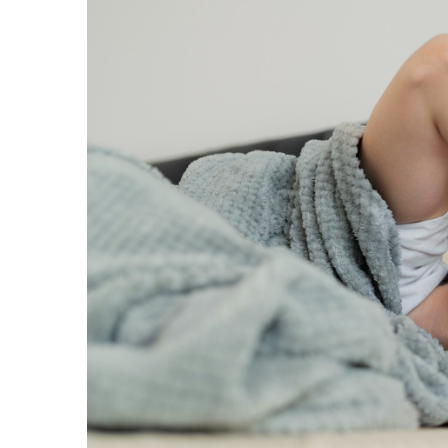
Cearceaf cu elastic
Cearceaf normal
Lenjerii De Pat Creponate
Lenjerii De Pat Bumbac Poplin 2
Persoane
Lenjerii De Pat Bumbac Poplin,
Matlasate, 2 Persoane
Lenjerii De Pat Bumbac Satinat 2
Persoane
Lenjerii De Pat Volanase
Lenjerii De Pat, Finet Premium 3D,
2 Persoane
Lenjerii De Pat Jacquard
Lenjerii De Pat Catifea
Lenjerii De Pat Cocolino
Set Lenjerie De Pat Blana
Artificiala De Iepure, 6 Piese, 2