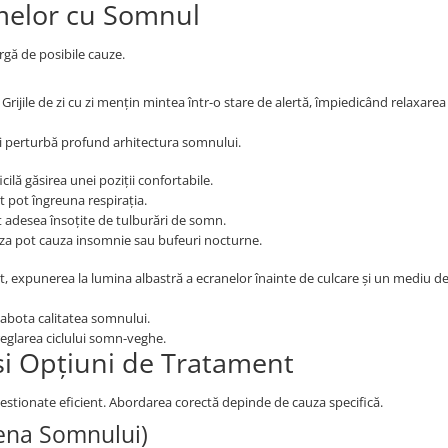
melor cu Somnul
rgă de posibile cauze.
. Grijile de zi cu zi mențin mintea într-o stare de alertă, împiedicând relaxare
ei perturbă profund arhitectura somnului.
icilă găsirea unei poziții confortabile.
t pot îngreuna respirația.
 adesea însoțite de tulburări de somn.
za pot cauza insomnie sau bufeuri nocturne.
 expunerea la lumina albastră a ecranelor înainte de culcare și un mediu d
sabota calitatea somnului.
a reglarea ciclului somn-veghe.
i Opțiuni de Tratament
estionate eficient. Abordarea corectă depinde de cauza specifică.
giena Somnului)