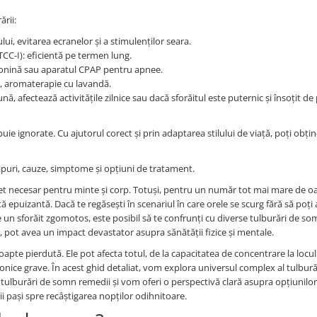
ării:
i, evitarea ecranelor și a stimulenților seara.
CC-I): eficientă pe termen lung.
tonină sau aparatul CPAP pentru apnee.
), aromaterapie cu lavandă.
 afectează activitățile zilnice sau dacă sforăitul este puternic și însoțit de
buie ignorate. Cu ajutorul corect și prin adaptarea stilului de viață, poți obți
ipuri, cauze, simptome și opțiuni de tratament.
set necesar pentru minte și corp. Totuși, pentru un număr tot mai mare de o
ptă epuizantă. Dacă te regăsești în scenariul în care orele se scurg fără să poți
 un sforăit zgomotos, este posibil să te confrunți cu diverse tulburări de so
, pot avea un impact devastator asupra sănătății fizice și mentale.
te pierdută. Ele pot afecta totul, de la capacitatea de concentrare la locul
 cronice grave. În acest ghid detaliat, vom explora universul complex al tulbură
 tulburări de somn remedii și vom oferi o perspectivă clară asupra opțiunilo
i pași spre recâștigarea nopților odihnitoare.