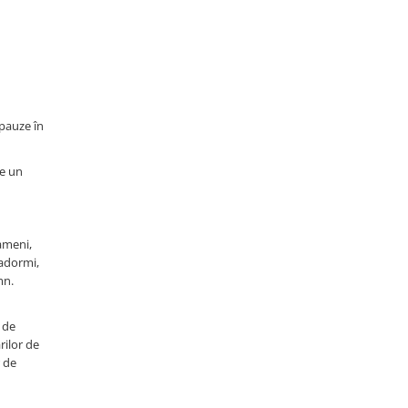
 pauze în
ne un
ameni,
 adormi,
mn.
 de
rilor de
r de