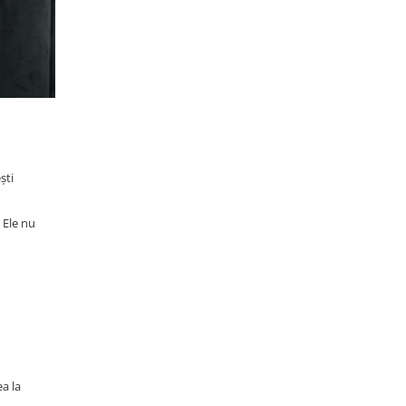
ști
 Ele nu
ea la