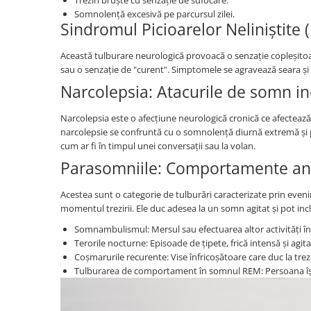
Somnolență excesivă pe parcursul zilei.
Sindromul Picioarelor Neliniștite 
Această tulburare neurologică provoacă o senzație copleșitoare
sau o senzație de "curent". Simptomele se agravează seara și 
Narcolepsia: Atacurile de somn in
Narcolepsia este o afecțiune neurologică cronică ce afectează
narcolepsie se confruntă cu o somnolență diurnă extremă și po
cum ar fi în timpul unei conversații sau la volan.
Parasomniile: Comportamente an
Acestea sunt o categorie de tulburări caracterizate prin even
momentul trezirii. Ele duc adesea la un somn agitat și pot inc
Somnambulismul: Mersul sau efectuarea altor activități î
Terorile nocturne: Episoade de țipete, frică intensă și agita
Coșmarurile recurente: Vise înfricoșătoare care duc la trezi
Tulburarea de comportament în somnul REM: Persoana își "tră