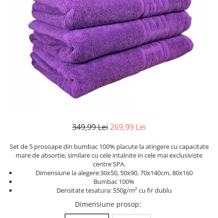
Cearceaf cu elastic
Cearceaf normal
Lenjerii De Pat Creponate
Lenjerii De Pat Bumbac Poplin 2
Persoane
Lenjerii De Pat Bumbac Poplin,
Matlasate, 2 Persoane
Lenjerii De Pat Bumbac Satinat 2
Persoane
Lenjerii De Pat Volanase
349,99 Lei
269,99 Lei
Lenjerii De Pat, Finet Premium 3D,
2 Persoane
Set de 5 prosoape din bumbac 100% placute la atingere cu capacitate
mare de absortie, similare cu cele intalnite in cele mai exclusiviste
Lenjerii De Pat Jacquard
centre SPA.
Dimensiune la alegere:30x50, 50x90, 70x140cm, 80x160
Lenjerii De Pat Catifea
Bumbac 100%
Lenjerii De Pat Cocolino
Densitate tesatura: 550g/m² cu fir dublu
Dimensiune prosop
:
Set Lenjerie De Pat Blana
Artificiala De Iepure, 6 Piese, 2