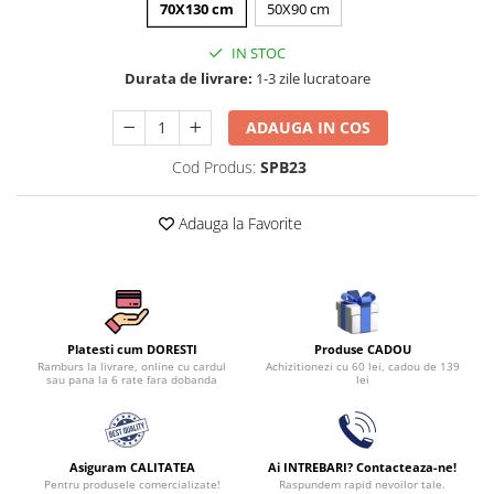
70X130 cm
50X90 cm
Persoane
Set Lenjerie Pat Blanita Iepure, 6
Piese, Cu Pilota Inclusa
IN STOC
Durata de livrare:
1-3 zile lucratoare
Lenjerii De Pat Premium Collection
Set Lenjerie De Pat, 7 Piese, Cu
ADAUGA IN COS
Pilota / Cuvertura Inclusa
Cod Produs:
SPB23
Set Lenjerie De Pat Jacquard Regal,
11 Piese, Cuvertura Inclusa
Adauga la Favorite
Lenjerii Damasc Egiptean King Size
Lenjerii De Pat, Finet Premium, 1
Persoana
Lenjerii De Pat Damasc 1 Persoana
Produse CADOU
Platesti cum DORESTI
Lenjerii De Pat, Imprimeu 3D, 1
Achizitionezi cu 60 lei, cadou de 139
Ramburs la livrare, online cu cardul
Persoana
lei
sau pana la 6 rate fara dobanda
Asiguram CALITATEA
Ai INTREBARI? Contacteaza-ne!
Pentru produsele comercializate!
Raspundem rapid nevoilor tale.