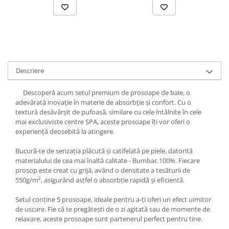
Descriere
Descoperă acum setul premium de prosoape de baie, o
adevărată inovație în materie de absorbție și confort. Cu o
textură desăvârșit de pufoasă, similare cu cele întâlnite în cele
mai exclusiviste centre SPA, aceste prosoape îți vor oferi o
experiență deosebită la atingere.
Bucură-te de senzația plăcută și catifelată pe piele, datorită
materialului de cea mai înaltă calitate - Bumbac 100%. Fiecare
prosop este creat cu grijă, având o densitate a tesăturii de
550g/m², asigurând astfel o absorbție rapidă și eficientă.
Setul conține 5 prosoape, ideale pentru a-ți oferi un efect uimitor
de uscare. Fie că te pregătești de o zi agitată sau de momente de
relaxare, aceste prosoape sunt partenerul perfect pentru tine.