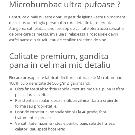
Microbumbac ultra pufoase ?
Pentru ca o baie nu este doar un gest de igiena - este un moment
de liniste, un refugiu personal in care detaliile fac diferenta.
Atingerea catifelata a unui prosop de calitate ofera acea senzatie
de bine care calmeaza, invaluie si relaxeaza. Prosoapele devin
astfel parte din ritualul tau de echilibru si stima de sine.
Calitate premium, gandita
pana in cel mai mic detaliu
Fiecare prosop este fabricat din fibre naturale de Microbumbac
100%, cu o densitate de 560 g/m2, garantand:
Ultra finete si absorbtie rapida - textura moale si plina rasfata
pielea fara a o irita;
Rezistenta la spalari dese si utilizari zilnice - fara a-si pierde
forma sau proprietatile;
Usor de intretinut - se spala simplu la 40 grade, fara
tratamente speciale;
Versatilitate maxima - ideale pentru baie, sala de fitness,
calatorii sau spatii hoteliere;