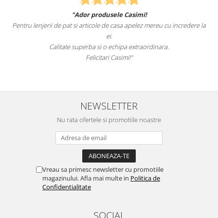
"Ador produsele Casimi!
Felcitari oa
erii de pat si articole de casa apelez mereu cu incredere la
sunteti cei mai b
ei.
Calitate superba si o echipa extraordinara.
R
Felicitari Casimi!"
NEWSLETTER
Nu rata ofertele si promotiile noastre
Vreau sa primesc newsletter cu promotiile
magazinului. Afla mai multe in
Politica de
Confidentialitate
SOCIAL