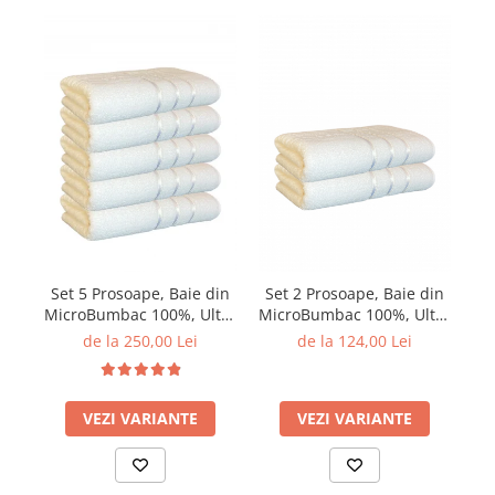
Set 5 Prosoape, Baie din
Set 2 Prosoape, Baie din
Se
MicroBumbac 100%, Ultra
MicroBumbac 100%, Ultra
Mi
Pufos, Model Dungi Soft -
Pufos, Model Dungi Soft -
Pu
de la 250,00 Lei
de la 124,00 Lei
Alb
Alb
VEZI VARIANTE
VEZI VARIANTE