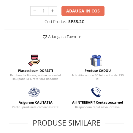
ADAUGA IN COS
Cod Produs:
SPS5.2C
Adauga la Favorite
Produse CADOU
Platesti cum DORESTI
Achizitionezi cu 60 lei, cadou de 139
Ramburs la livrare, online cu cardul
lei
sau pana la 6 rate fara dobanda
Asiguram CALITATEA
Ai INTREBARI? Contacteaza-ne!
Pentru produsele comercializate!
Raspundem rapid nevoilor tale.
PRODUSE SIMILARE