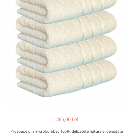
Cearceaf cu elastic
Cearceaf normal
Lenjerii De Pat Creponate
Lenjerii De Pat Bumbac Poplin 2
Persoane
Lenjerii De Pat Bumbac Poplin,
Matlasate, 2 Persoane
Lenjerii De Pat Bumbac Satinat 2
Persoane
Lenjerii De Pat Volanase
Lenjerii De Pat, Finet Premium 3D,
2 Persoane
Lenjerii De Pat Jacquard
Lenjerii De Pat Catifea
Lenjerii De Pat Cocolino
365,00 Lei
Set Lenjerie De Pat Blana
Artificiala De Iepure, 6 Piese, 2
Prosoape din microbumbac 100%, delicatete naturala, densitate