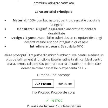
premium, atingere catifelata.
Persoane
Set Lenjerie Pat Blanita Iepure, 6
Piese, Cu Pilota Inclusa
Caracteristici principale:
Lenjerii De Pat Premium Collection
Material:
100% bumbac natural, pentru o senzatie placuta la
atingere
Set Lenjerie De Pat, 7 Piese, Cu
Densitate:
560 g/m², asigurand o absorbtie eficienta si
Pilota / Cuvertura Inclusa
durabilitate
Design elegant:
Disponibil in culori clasice, cu optiuni de dungi
Set Lenjerie De Pat Jacquard Regal,
decorative fine, usor de integrat in orice baie.
11 Piese, Cuvertura Inclusa
Intretinere usoara:
Se spala la 40°C
Lenjerii Damasc Egiptean King Size
Alege prosopul ultra pufos din microbumbac 100% pentru a aduce un
Lenjerii De Pat, Finet Premium, 1
plus de rafinament si functionalitate in rutina ta zilnica. Ideal pentru
Persoana
acasa, pentru calatorii sau pentru dotarea unitatilor hoteliere care
doresc sa ofere oaspetilor o experienta de lux.
Lenjerii De Pat Damasc 1 Persoana
Dimensiune prosop
:
Lenjerii De Pat, Imprimeu 3D, 1
Persoana
70X140 cm
50X90 cm
Tip Prosop
:
Prosop de corp
IN STOC
Durata de livrare:
1-3 zile lucratoare