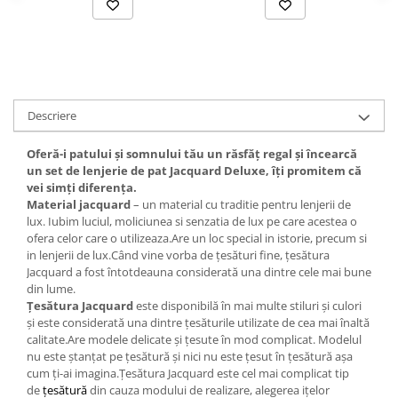
Descriere
Oferă-i patului și somnului tău un răsfăț regal și încearcă
un set de lenjerie de pat Jacquard Deluxe, îți promitem că
vei simți diferența.
Material jacquard
– un material cu traditie pentru lenjerii de
lux. Iubim luciul, moliciunea si senzatia de lux pe care acestea o
ofera celor care o utilizeaza.Are un loc special in istorie, precum si
in lenjerii de lux.Când vine vorba de țesături fine, țesătura
Jacquard a fost întotdeauna considerată una dintre cele mai bune
din lume.
Țesătura Jacquard
este disponibilă în mai multe stiluri și culori
și este considerată una dintre țesăturile utilizate de cea mai înaltă
calitate.Are modele delicate și țesute în mod complicat. Modelul
nu este ștanțat pe țesătură și nici nu este țesut în țesătură așa
cum ți-ai imagina.Țesătura Jacquard este cel mai complicat tip
de
țesătură
din cauza modului de realizare, alegerea ițelor