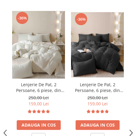
-36%
-36%
Lenjerie De Pat, 2
Lenjerie De Pat, 2
Persoane, 6 piese, din
Persoane, 6 piese, din
J
Jacquard Finetat, Crem
Jacquard Finetat, Negru
250,00 Lei
250,00 Lei
deschis
159,00 Lei
159,00 Lei
ADAUGA IN COS
ADAUGA IN COS