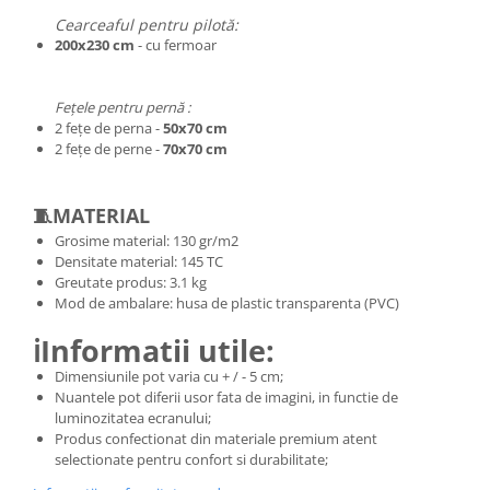
Cearceaful pentru pilotă:
200x230 cm
- cu fermoar
Fețele pentru pernă :
2 fețe de perna -
50x70 cm
2 fețe de perne -
70x70 cm
🧵MATERIAL
Grosime material: 130 gr/m2
Densitate material: 145 TC
Greutate produs: 3.1 kg
Mod de ambalare: husa de plastic transparenta (PVC)
ℹ️Informatii utile:
Dimensiunile pot varia cu + / - 5 cm;
Nuantele pot diferii usor fata de imagini, in functie de
luminozitatea ecranului;
Produs confectionat din materiale premium atent
selectionate pentru confort si durabilitate;