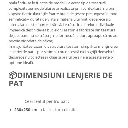
realizându-se în funcție de model. La acest tip de țesătură
complexitatea modelului este realizată prin contextură, nu prin
vopsire.Particularitățile foarte bune de țesere prelungesc în mod
semnificativ durata de viață a materialului finit, deoarece aici
intercalarea este foarte strânsă, iar răsucirea firelor individuale
împiedică deschiderea buclelor.Tesăturile fabricate din țesătură
de jacquard nu se crăpa și nu formează falduri, aproape că nu au
nevoie niciodată de călcat;
In majoritatea cazurilor, structura țesăturii simplifică menținerea
lenjeriei de pat - pur și simplu nu necesită nici o grijă deosebită,
deoarece nu colectează chiar și praful pe sine și aceasta este o
opțiune ideală.
📦
DIMENSIUNI LENJERIE DE
PAT
Cearceaful pentru pat :
230x250 cm
- clasic , fara elastic