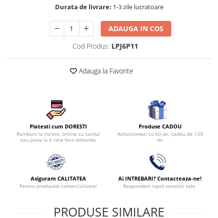
Durata de livrare:
1-3 zile lucratoare
ADAUGA IN COS
Cod Produs:
LPJ6P11
Adauga la Favorite
Produse CADOU
Platesti cum DORESTI
Achizitionezi cu 60 lei, cadou de 139
Ramburs la livrare, online cu cardul
lei
sau pana la 6 rate fara dobanda
Asiguram CALITATEA
Ai INTREBARI? Contacteaza-ne!
Pentru produsele comercializate!
Raspundem rapid nevoilor tale.
PRODUSE SIMILARE