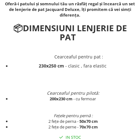
Oferă-i patului și somnului tău un răsfăț regal și încearcă un set
Persoane
Set Lenjerie Pat Blanita Iepure, 6
de lenjerie de pat Jacquard Deluxe, îți promitem că vei simți
Piese, Cu Pilota Inclusa
diferența.
Lenjerii De Pat Premium Collection
📦
DIMENSIUNI LENJERIE DE
Set Lenjerie De Pat, 7 Piese, Cu
PAT
Pilota / Cuvertura Inclusa
Set Lenjerie De Pat Jacquard Regal,
11 Piese, Cuvertura Inclusa
Cearceaful pentru pat :
Lenjerii Damasc Egiptean King Size
230x250 cm
- clasic , fara elastic
Lenjerii De Pat, Finet Premium, 1
Persoana
Lenjerii De Pat Damasc 1 Persoana
Cearceaful pentru pilotă:
200x230 cm
- cu fermoar
Lenjerii De Pat, Imprimeu 3D, 1
Persoana
Fețele pentru pernă :
2 fețe de perna -
50x70 cm
2 fețe de perne -
70x70 cm
IN STOC