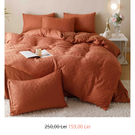
Cearceaf cu elastic
Cearceaf normal
Lenjerii De Pat Creponate
Lenjerii De Pat Bumbac Poplin 2
Persoane
Lenjerii De Pat Bumbac Poplin,
Matlasate, 2 Persoane
Lenjerii De Pat Bumbac Satinat 2
Persoane
Lenjerii De Pat Volanase
Lenjerii De Pat, Finet Premium 3D,
2 Persoane
Lenjerii De Pat Jacquard
Lenjerii De Pat Catifea
Lenjerii De Pat Cocolino
250,00 Lei
159,00 Lei
Set Lenjerie De Pat Blana
Artificiala De Iepure, 6 Piese, 2