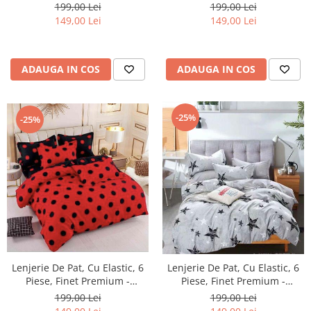
LPBF6PE3
LPBF6PE4
199,00 Lei
199,00 Lei
149,00 Lei
149,00 Lei
ADAUGA IN COS
ADAUGA IN COS
-25%
-25%
Lenjerie De Pat, Cu Elastic, 6
Lenjerie De Pat, Cu Elastic, 6
Piese, Finet Premium -
Piese, Finet Premium -
LPBF6PE5
LPBF6PE8
199,00 Lei
199,00 Lei