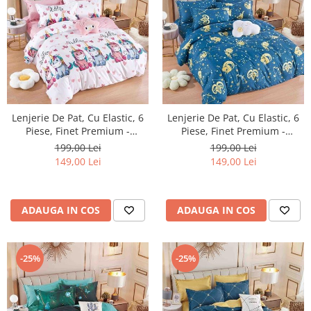
Lenjerie De Pat, Cu Elastic, 6
Lenjerie De Pat, Cu Elastic, 6
Piese, Finet Premium -
Piese, Finet Premium -
LPBF6PE27
LPBF6PE28
199,00 Lei
199,00 Lei
149,00 Lei
149,00 Lei
ADAUGA IN COS
ADAUGA IN COS
-25%
-25%