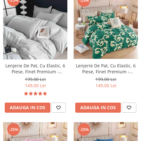
-25%
Lenjerie De Pat, Cu Elastic, 6
Lenjerie De Pat, Cu Elastic, 6
Piese, Finet Premium -
Piese, Finet Premium -
LPBF6PE24
LPBF6PE25
199,00 Lei
199,00 Lei
149,00 Lei
149,00 Lei
ADAUGA IN COS
ADAUGA IN COS
-25%
-25%