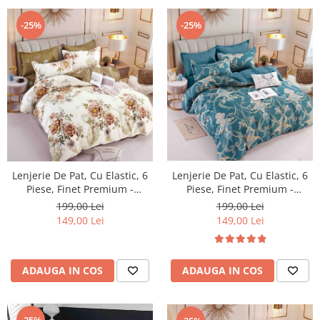
-25%
-25%
Lenjerie De Pat, Cu Elastic, 6
Lenjerie De Pat, Cu Elastic, 6
Piese, Finet Premium -
Piese, Finet Premium -
LPBF6PE23
LPBF6PE22
199,00 Lei
199,00 Lei
149,00 Lei
149,00 Lei
ADAUGA IN COS
ADAUGA IN COS
-25%