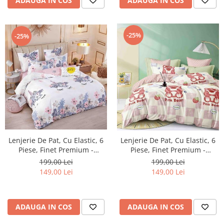
ADAUGA IN COS
ADAUGA IN COS
-25%
-25%
Lenjerie De Pat, Cu Elastic, 6
Lenjerie De Pat, Cu Elastic, 6
Piese, Finet Premium -
Piese, Finet Premium -
LPBF6PE18
LPBF6PE21
199,00 Lei
199,00 Lei
149,00 Lei
149,00 Lei
ADAUGA IN COS
ADAUGA IN COS