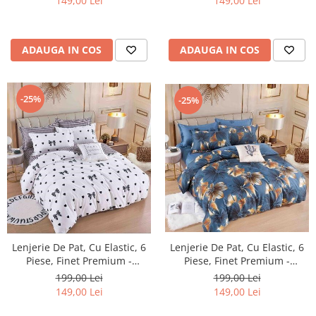
149,00 Lei
149,00 Lei
ADAUGA IN COS
ADAUGA IN COS
-25%
-25%
Lenjerie De Pat, Cu Elastic, 6
Lenjerie De Pat, Cu Elastic, 6
Piese, Finet Premium -
Piese, Finet Premium -
LPBF6PE14
LPBF6PE10
199,00 Lei
199,00 Lei
149,00 Lei
149,00 Lei