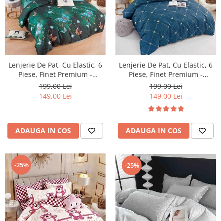
Lenjerie De Pat, Cu Elastic, 6
Lenjerie De Pat, Cu Elastic, 6
Piese, Finet Premium -
Piese, Finet Premium -
LPBF6PE29
LPBF6PE30
199,00 Lei
199,00 Lei
149,00 Lei
149,00 Lei
ADAUGA IN COS
ADAUGA IN COS
-25%
-25%