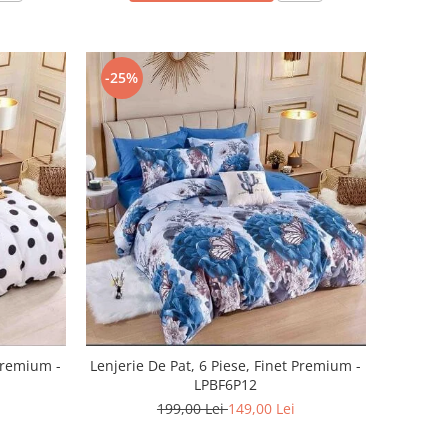
-25%
 Premium -
Lenjerie De Pat, 6 Piese, Finet Premium -
LPBF6P12
199,00 Lei
149,00 Lei