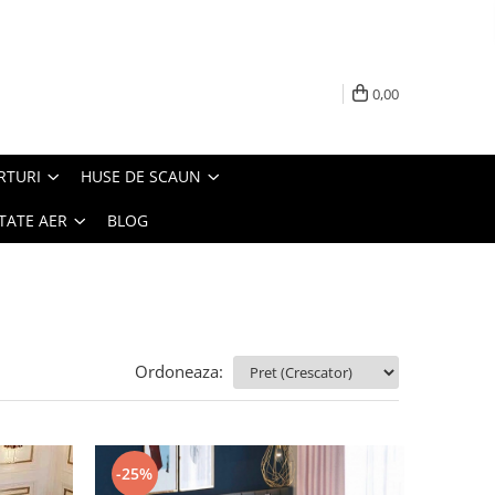
0,00
RTURI
HUSE DE SCAUN
TATE AER
BLOG
Ordoneaza:
-25%