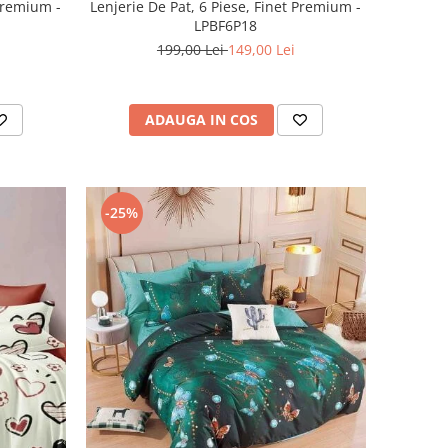
 Premium -
Lenjerie De Pat, 6 Piese, Finet Premium -
LPBF6P18
199,00 Lei
149,00 Lei
ADAUGA IN COS
-25%