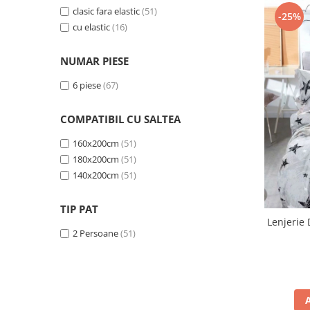
Persoane
clasic fara elastic
(51)
-25%
Set Lenjerie Pat Blanita Iepure, 6
cu elastic
(16)
Piese, Cu Pilota Inclusa
Lenjerii De Pat Premium Collection
NUMAR PIESE
Set Lenjerie De Pat, 7 Piese, Cu
6 piese
(67)
Pilota / Cuvertura Inclusa
Set Lenjerie De Pat Jacquard Regal,
COMPATIBIL CU SALTEA
11 Piese, Cuvertura Inclusa
160x200cm
(51)
Lenjerii Damasc Egiptean King Size
180x200cm
(51)
Lenjerii De Pat, Finet Premium, 1
140x200cm
(51)
Persoana
Lenjerii De Pat Damasc 1 Persoana
TIP PAT
Lenjerie 
Lenjerii De Pat, Imprimeu 3D, 1
2 Persoane
(51)
Persoana