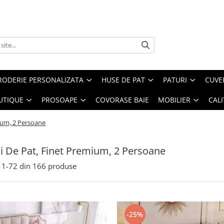
RODERIE PERSONALIZATA
HUSE DE PAT
PATURI
CUVE
UTIQUE
PROSOAPE
COVORASE BAIE
MOBILIER
CALI
mium, 2 Persoane
ii De Pat, Finet Premium, 2 Persoane
1-
72
din
166
produse
-25%