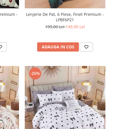
 Premium -
Lenjerie De Pat, 6 Piese, Finet Premium -
LPBF6P21
199,00 Lei
149,00 Lei
ADAUGA IN COS
-25%