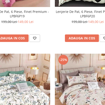
De Pat, 6 Piese, Finet Premium -
Lenjerie De Pat, 6 Piese, Finet
LPBF6P19
LPBF6P20
199,00 Lei
149,00 Lei
199,00 Lei
149,00 Lei
ADAUGA IN COS
ADAUGA IN COS
-25%