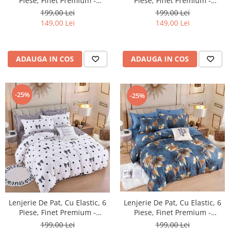
Piese, Finet Premium -
Piese, Finet Premium -
LPBF6PE5
LPBF6PE8
199,00 Lei
199,00 Lei
149,00 Lei
149,00 Lei
ADAUGA IN COS
ADAUGA IN COS
-25%
-25%
Lenjerie De Pat, Cu Elastic, 6
Lenjerie De Pat, Cu Elastic, 6
Piese, Finet Premium -
Piese, Finet Premium -
LPBF6PE14
LPBF6PE10
199,00 Lei
199,00 Lei