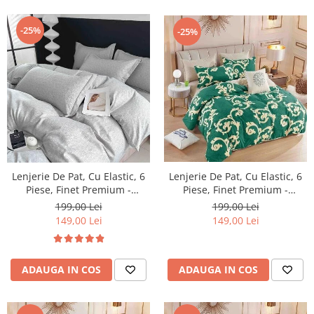
-25%
-25%
Lenjerie De Pat, Cu Elastic, 6
Lenjerie De Pat, Cu Elastic, 6
Piese, Finet Premium -
Piese, Finet Premium -
LPBF6PE24
LPBF6PE25
199,00 Lei
199,00 Lei
149,00 Lei
149,00 Lei
ADAUGA IN COS
ADAUGA IN COS