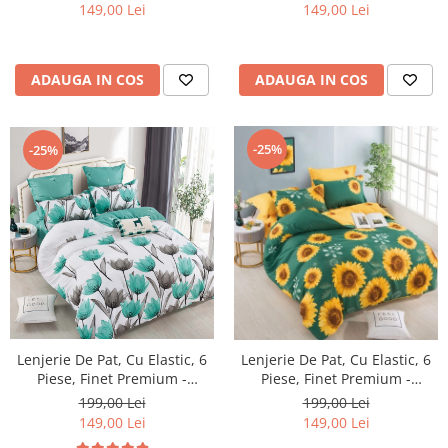
149,00 Lei
149,00 Lei
ADAUGA IN COS
ADAUGA IN COS
-25%
-25%
Lenjerie De Pat, Cu Elastic, 6
Lenjerie De Pat, Cu Elastic, 6
Piese, Finet Premium -
Piese, Finet Premium -
LPBF6PE15
LPBF6PE17
199,00 Lei
199,00 Lei
149,00 Lei
149,00 Lei