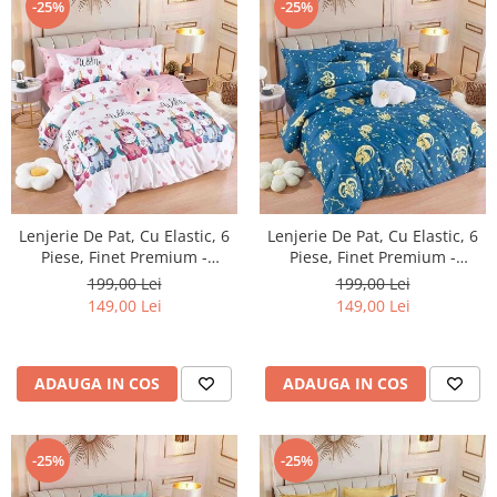
-25%
-25%
Lenjerie De Pat, Cu Elastic, 6
Lenjerie De Pat, Cu Elastic, 6
Piese, Finet Premium -
Piese, Finet Premium -
LPBF6PE27
LPBF6PE28
199,00 Lei
199,00 Lei
149,00 Lei
149,00 Lei
ADAUGA IN COS
ADAUGA IN COS
-25%
-25%