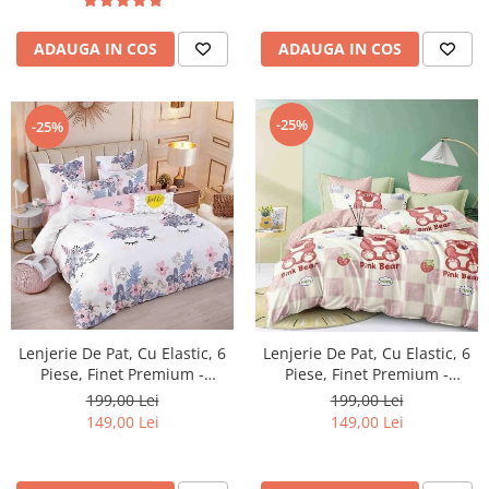
ADAUGA IN COS
ADAUGA IN COS
-25%
-25%
Lenjerie De Pat, Cu Elastic, 6
Lenjerie De Pat, Cu Elastic, 6
Piese, Finet Premium -
Piese, Finet Premium -
LPBF6PE18
LPBF6PE21
199,00 Lei
199,00 Lei
149,00 Lei
149,00 Lei