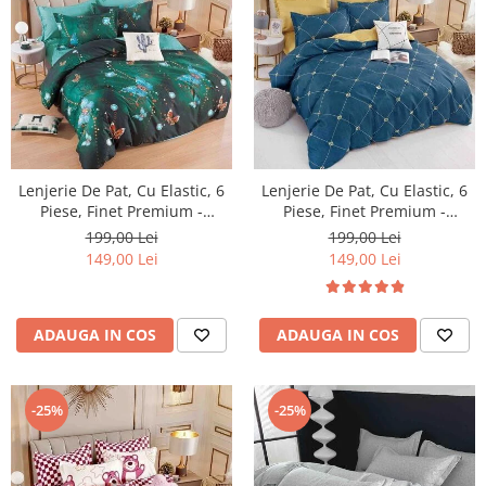
Lenjerie De Pat, Cu Elastic, 6
Lenjerie De Pat, Cu Elastic, 6
Piese, Finet Premium -
Piese, Finet Premium -
LPBF6PE29
LPBF6PE30
199,00 Lei
199,00 Lei
149,00 Lei
149,00 Lei
ADAUGA IN COS
ADAUGA IN COS
-25%
-25%