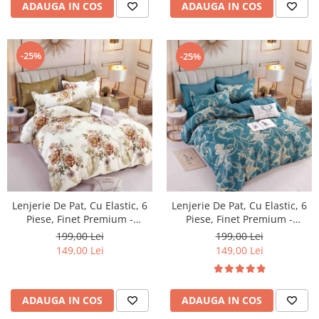
ADAUGA IN COS
ADAUGA IN COS
-25%
-25%
Lenjerie De Pat, Cu Elastic, 6
Lenjerie De Pat, Cu Elastic, 6
Piese, Finet Premium -
Piese, Finet Premium -
LPBF6PE23
LPBF6PE22
199,00 Lei
199,00 Lei
149,00 Lei
149,00 Lei
ADAUGA IN COS
ADAUGA IN COS