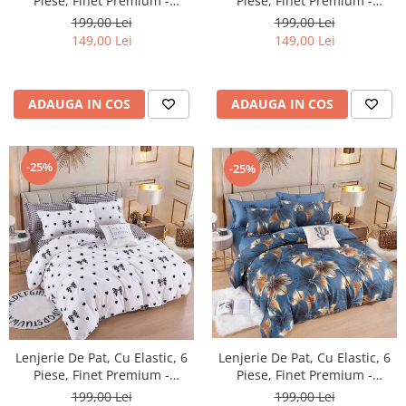
Piese, Finet Premium -
Piese, Finet Premium -
LPBF6PE5
LPBF6PE8
199,00 Lei
199,00 Lei
149,00 Lei
149,00 Lei
ADAUGA IN COS
ADAUGA IN COS
-25%
-25%
Lenjerie De Pat, Cu Elastic, 6
Lenjerie De Pat, Cu Elastic, 6
Piese, Finet Premium -
Piese, Finet Premium -
LPBF6PE14
LPBF6PE10
199,00 Lei
199,00 Lei