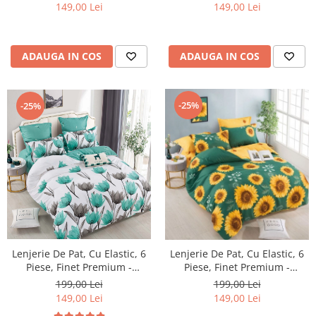
149,00 Lei
149,00 Lei
ADAUGA IN COS
ADAUGA IN COS
-25%
-25%
Lenjerie De Pat, Cu Elastic, 6
Lenjerie De Pat, Cu Elastic, 6
Piese, Finet Premium -
Piese, Finet Premium -
LPBF6PE15
LPBF6PE17
199,00 Lei
199,00 Lei
149,00 Lei
149,00 Lei