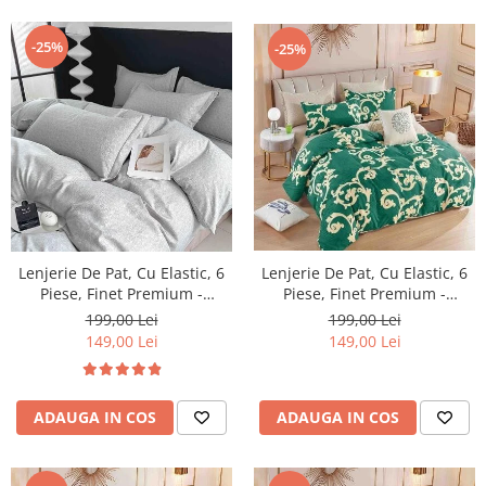
-25%
-25%
Lenjerie De Pat, Cu Elastic, 6
Lenjerie De Pat, Cu Elastic, 6
Piese, Finet Premium -
Piese, Finet Premium -
LPBF6PE24
LPBF6PE25
199,00 Lei
199,00 Lei
149,00 Lei
149,00 Lei
ADAUGA IN COS
ADAUGA IN COS