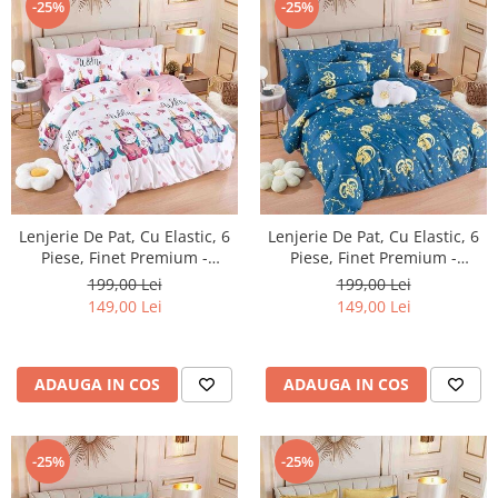
-25%
-25%
Lenjerie De Pat, Cu Elastic, 6
Lenjerie De Pat, Cu Elastic, 6
Piese, Finet Premium -
Piese, Finet Premium -
LPBF6PE27
LPBF6PE28
199,00 Lei
199,00 Lei
149,00 Lei
149,00 Lei
ADAUGA IN COS
ADAUGA IN COS
-25%
-25%