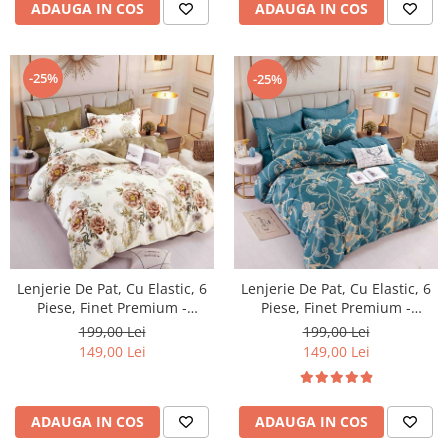
ADAUGA IN COS
ADAUGA IN COS
-25%
-25%
Lenjerie De Pat, Cu Elastic, 6
Lenjerie De Pat, Cu Elastic, 6
Piese, Finet Premium -
Piese, Finet Premium -
LPBF6PE23
LPBF6PE22
199,00 Lei
199,00 Lei
149,00 Lei
149,00 Lei
ADAUGA IN COS
ADAUGA IN COS