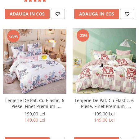
ADAUGA IN COS
ADAUGA IN COS
-25%
-25%
Lenjerie De Pat, Cu Elastic, 6
Lenjerie De Pat, Cu Elastic, 6
Piese, Finet Premium -
Piese, Finet Premium -
LPBF6PE18
LPBF6PE21
199,00 Lei
199,00 Lei
149,00 Lei
149,00 Lei