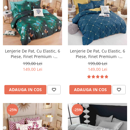
Lenjerie De Pat, Cu Elastic, 6
Lenjerie De Pat, Cu Elastic, 6
Piese, Finet Premium -
Piese, Finet Premium -
LPBF6PE29
LPBF6PE30
199,00 Lei
199,00 Lei
149,00 Lei
149,00 Lei
ADAUGA IN COS
ADAUGA IN COS
-25%
-25%