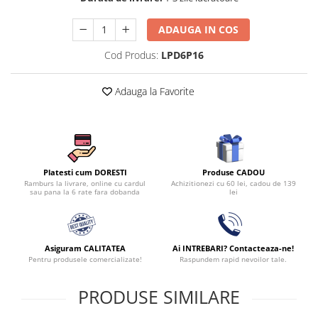
ADAUGA IN COS
Cod Produs:
LPD6P16
Adauga la Favorite
Produse CADOU
Platesti cum DORESTI
Achizitionezi cu 60 lei, cadou de 139
Ramburs la livrare, online cu cardul
lei
sau pana la 6 rate fara dobanda
Asiguram CALITATEA
Ai INTREBARI? Contacteaza-ne!
Pentru produsele comercializate!
Raspundem rapid nevoilor tale.
PRODUSE SIMILARE