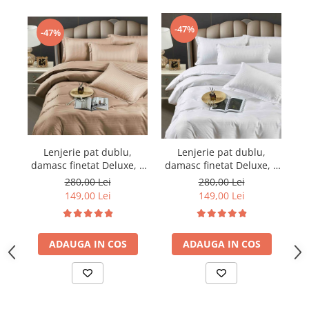
-47%
-47%
Lenjerie pat dublu,
Lenjerie pat dublu,
damasc finetat Deluxe, 6
damasc finetat Deluxe, 6
da
piese, Maro
piese, Alb
280,00 Lei
280,00 Lei
149,00 Lei
149,00 Lei
ADAUGA IN COS
ADAUGA IN COS