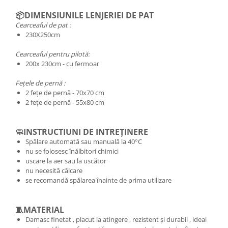
📦DIMENSIUNILE LENJERIEI DE PAT
Cearceaful de pat :
230X250cm
Cearceaful pentru pilotă:
200x 230cm - cu fermoar
Fețele de pernă :
2 fețe de pernă - 70x70 cm
2 fețe de pernă - 55x80 cm
🧼INSTRUCTIUNI DE INTREȚINERE
Spălare automată sau manuală la 40°C
nu se folosesc înălbitori chimici
uscare la aer sau la uscător
nu necesită călcare
se recomandă spălarea înainte de prima utilizare
🧵MATERIAL
Damasc finetat , placut la atingere , rezistent și durabil , ideal