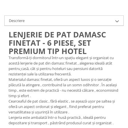
Descriere
LENJERIE DE PAT DAMASC
FINETAT - 6 PIESE, SET
PREMIUM TIP HOTEL
Transformă-ți dormitorul într-un spațiu elegant și organizat cu
acestă lenjerie de pat din damasc finetat , alegerea ideală atât
pentru
casă, cât și pentru hoteluri sau pensiuni datorită
rezistenței sale la utilizarea frecventă.
Materialul damasc finetat, oferă un aspect luxos și o senzație
plăcută la atingere , contribuind la un somn odihnitor . În același
timp , este extrem de practică - nu necesită călcare , economisind
timp și efort .
Cearceaful de pat clasic , fără elastic , se așează ușor pe saltea și
oferă un aspect ordonat și elegant , fiind preferat pentru
versatilitatea și ușurință în utilizare .
Lenjeria este ambalată într-o husă practică , ideală pentru
depozitare și transport , păstrând produsul curat și organizat .