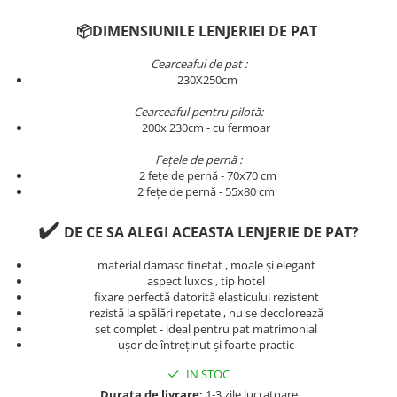
Persoane
Set Lenjerie Pat Blanita Iepure, 6
📦DIMENSIUNILE LENJERIEI DE PAT
Piese, Cu Pilota Inclusa
Cearceaful de pat :
Lenjerii De Pat Premium Collection
230X250cm
Set Lenjerie De Pat, 7 Piese, Cu
Pilota / Cuvertura Inclusa
Cearceaful pentru pilotă:
200x 230cm - cu fermoar
Set Lenjerie De Pat Jacquard Regal,
11 Piese, Cuvertura Inclusa
Fețele de pernă :
2 fețe de pernă - 70x70 cm
Lenjerii Damasc Egiptean King Size
2 fețe de pernă - 55x80 cm
Lenjerii De Pat, Finet Premium, 1
✔️
Persoana
DE CE SA ALEGI ACEASTA LENJERIE DE PAT?
Lenjerii De Pat Damasc 1 Persoana
material damasc finetat , moale și elegant
aspect luxos , tip hotel
Lenjerii De Pat, Imprimeu 3D, 1
fixare perfectă datorită elasticului rezistent
Persoana
rezistă la spălări repetate , nu se decolorează
set complet - ideal pentru pat matrimonial
ușor de întreținut și foarte practic
IN STOC
Durata de livrare:
1-3 zile lucratoare