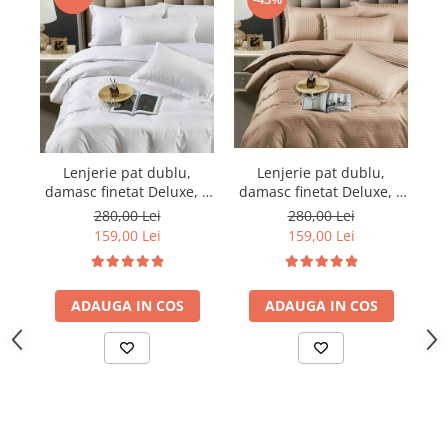
Lenjerie pat dublu,
Lenjerie pat dublu,
damasc finetat Deluxe, 6
damasc finetat Deluxe, 6
da
piese, cearceaf pat cu
piese, cearceaf pat cu
280,00 Lei
280,00 Lei
elastic, Maro
elastic, Alb
159,00 Lei
159,00 Lei
ADAUGA IN COS
ADAUGA IN COS