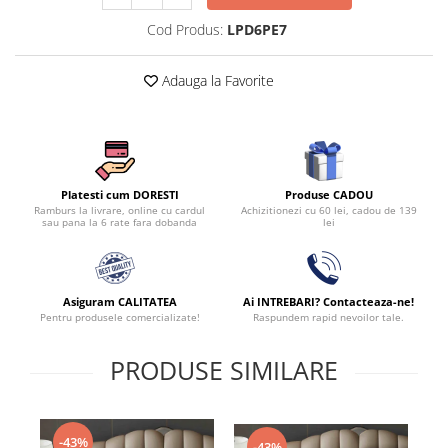
Cod Produs:
LPD6PE7
Adauga la Favorite
Produse CADOU
Platesti cum DORESTI
Achizitionezi cu 60 lei, cadou de 139
Ramburs la livrare, online cu cardul
lei
sau pana la 6 rate fara dobanda
Asiguram CALITATEA
Ai INTREBARI? Contacteaza-ne!
Pentru produsele comercializate!
Raspundem rapid nevoilor tale.
PRODUSE SIMILARE
-43%
-43%