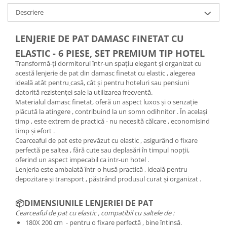
Descriere
LENJERIE DE PAT DAMASC FINETAT CU
ELASTIC - 6 PIESE, SET PREMIUM TIP HOTEL
Transformă-ți dormitorul într-un spațiu elegant și organizat cu
acestă lenjerie de pat din damasc finetat cu elastic , alegerea
ideală atât pentru
casă, cât și pentru hoteluri sau pensiuni
datorită rezistenței sale la utilizarea frecventă.
Materialul damasc finetat, oferă un aspect luxos și o senzație
plăcută la atingere , contribuind la un somn odihnitor . În același
timp , este extrem de practică - nu necesită călcare , economisind
timp și efort .
Cearceaful de pat este prevăzut cu elastic , asigurând o fixare
perfectă pe saltea , fără cute sau deplasări în timpul nopții,
oferind un aspect impecabil ca intr-un hotel .
Lenjeria este ambalată într-o husă practică , ideală pentru
depozitare și transport , păstrând produsul curat și organizat .
📦DIMENSIUNILE LENJERIEI DE PAT
Cearceaful de pat cu elastic , compatibil cu saltele de :
180X 200 cm - pentru o fixare perfectă , bine întinsă.