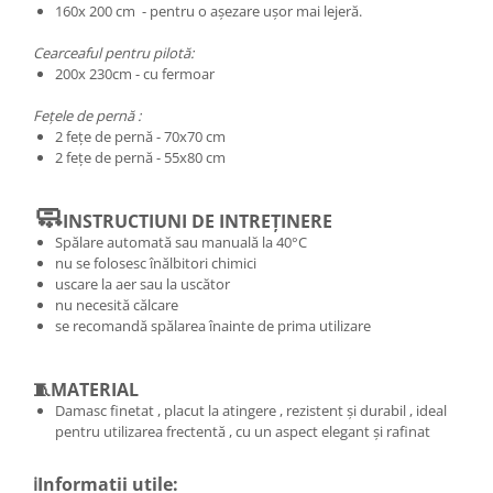
160x 200 cm - pentru o așezare ușor mai lejeră.
Cearceaful pentru pilotă:
200x 230cm - cu fermoar
Fețele de pernă :
2 fețe de pernă - 70x70 cm
2 fețe de pernă - 55x80 cm
🧼
INSTRUCTIUNI DE INTREȚINERE
Spălare automată sau manuală la 40°C
nu se folosesc înălbitori chimici
uscare la aer sau la uscător
nu necesită călcare
se recomandă spălarea înainte de prima utilizare
🧵MATERIAL
Damasc finetat , placut la atingere , rezistent și durabil , ideal
pentru utilizarea frectentă , cu un aspect elegant și rafinat
ℹ️Informatii utile: