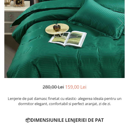
Cearceaf cu elastic
Cearceaf normal
Lenjerii De Pat Creponate
Lenjerii De Pat Bumbac Poplin 2
Persoane
Lenjerii De Pat Bumbac Poplin,
Matlasate, 2 Persoane
Lenjerii De Pat Bumbac Satinat 2
Persoane
Lenjerii De Pat Volanase
Lenjerii De Pat, Finet Premium 3D,
2 Persoane
280,00 Lei
159,00 Lei
Lenjerii De Pat Jacquard
Lenjerie de pat damasc finetat cu elastic- alegerea ideala pentru un
Lenjerii De Pat Catifea
dormitor elegant, confortabil si perfect aranjat, zi de zi.
Lenjerii De Pat Cocolino
📦DIMENSIUNILE LENJERIEI DE PAT
Set Lenjerie De Pat Blana
Artificiala De Iepure, 6 Piese, 2