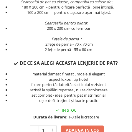
Cearceaful de pat cu elastic , compatibil cu saltele de :
Persoane
Set Lenjerie Pat Blanita Iepure, 6
180 X 200 cm - pentru o fixare perfectă , bine întinsă.
​​​​160 x 200 cm - pentru o așezare ușor mai lejeră.
Piese, Cu Pilota Inclusa
Lenjerii De Pat Premium Collection
Cearceaful pentru pilotă:
200 x 230 cm- cu fermoar
Set Lenjerie De Pat, 7 Piese, Cu
Pilota / Cuvertura Inclusa
Fețele de pernă :
2 fețe de pernă - 70 x 70 cm
Set Lenjerie De Pat Jacquard Regal,
2 fețe de pernă - 55 x 80 cm
11 Piese, Cuvertura Inclusa
Lenjerii Damasc Egiptean King Size
✔️
DE CE SA ALEGI ACEASTA LENJERIE DE PAT?
Lenjerii De Pat, Finet Premium, 1
material damasc finetat , moale și elegant
Persoana
aspect luxos , tip hotel
fixare perfectă datorită elasticului rezistent
Lenjerii De Pat Damasc 1 Persoana
rezistă la spălări repetate , nu se decolorează
Lenjerii De Pat, Imprimeu 3D, 1
set complet - ideal pentru pat matrimonial
Persoana
ușor de întreținut și foarte practic
IN STOC
Durata de livrare:
1-3 zile lucratoare
ADAUGA IN COS