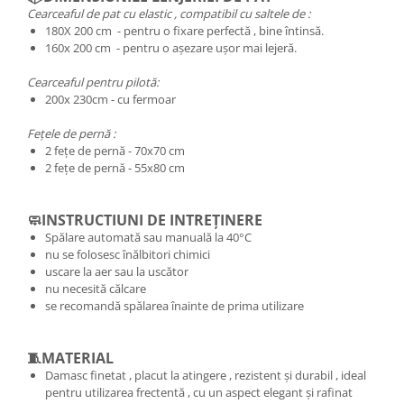
Cearceaful de pat cu elastic , compatibil cu saltele de :
180X 200 cm - pentru o fixare perfectă , bine întinsă.
160x 200 cm - pentru o așezare ușor mai lejeră.
Cearceaful pentru pilotă:
200x 230cm - cu fermoar
Fețele de pernă :
2 fețe de pernă - 70x70 cm
2 fețe de pernă - 55x80 cm
🧼INSTRUCTIUNI DE INTREȚINERE
Spălare automată sau manuală la 40°C
nu se folosesc înălbitori chimici
uscare la aer sau la uscător
nu necesită călcare
se recomandă spălarea înainte de prima utilizare
🧵MATERIAL
Damasc finetat , placut la atingere , rezistent și durabil , ideal
pentru utilizarea frectentă , cu un aspect elegant și rafinat