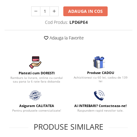
ADAUGA IN COS
Cod Produs:
LPD6PE4
Adauga la Favorite
Produse CADOU
Platesti cum DORESTI
Achizitionezi cu 60 lei, cadou de 139
Ramburs la livrare, online cu cardul
lei
sau pana la 6 rate fara dobanda
Asiguram CALITATEA
Ai INTREBARI? Contacteaza-ne!
Pentru produsele comercializate!
Raspundem rapid nevoilor tale.
PRODUSE SIMILARE