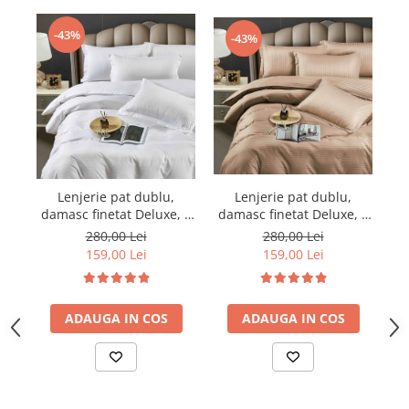
-43%
-43%
Lenjerie pat dublu,
Lenjerie pat dublu,
damasc finetat Deluxe, 6
damasc finetat Deluxe, 6
da
piese, cearceaf pat cu
piese, cearceaf pat cu
280,00 Lei
280,00 Lei
elastic, Maro
elastic, Alb
159,00 Lei
159,00 Lei
ADAUGA IN COS
ADAUGA IN COS