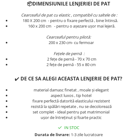
📦DIMENSIUNILE LENJERIEI DE PAT
Persoane
Set Lenjerie Pat Blanita Iepure, 6
Piese, Cu Pilota Inclusa
Cearceaful de pat cu elastic , compatibil cu saltele de :
180 X 200 cm - pentru o fixare perfectă , bine întinsă.
Lenjerii De Pat Premium Collection
​​​​160 x 200 cm - pentru o așezare ușor mai lejeră.
Set Lenjerie De Pat, 7 Piese, Cu
Cearceaful pentru pilotă:
Pilota / Cuvertura Inclusa
200 x 230 cm- cu fermoar
Set Lenjerie De Pat Jacquard Regal,
Fețele de pernă :
11 Piese, Cuvertura Inclusa
2 fețe de pernă - 70 x 70 cm
Lenjerii Damasc Egiptean King Size
2 fețe de pernă - 55 x 80 cm
Lenjerii De Pat, Finet Premium, 1
✔️
DE CE SA ALEGI ACEASTA LENJERIE DE PAT?
Persoana
Lenjerii De Pat Damasc 1 Persoana
material damasc finetat , moale și elegant
aspect luxos , tip hotel
Lenjerii De Pat, Imprimeu 3D, 1
fixare perfectă datorită elasticului rezistent
Persoana
rezistă la spălări repetate , nu se decolorează
set complet - ideal pentru pat matrimonial
ușor de întreținut și foarte practic
IN STOC
Durata de livrare:
1-3 zile lucratoare