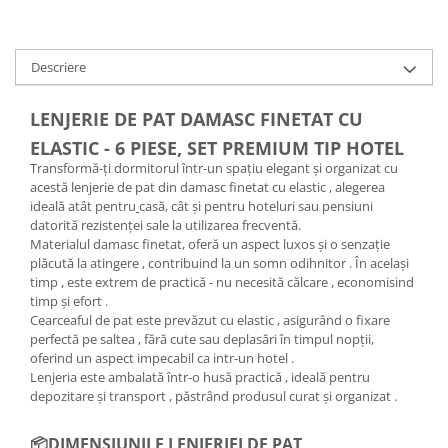
Descriere
LENJERIE DE PAT DAMASC FINETAT CU
ELASTIC - 6 PIESE, SET PREMIUM TIP HOTEL
Transformă-ți dormitorul într-un spațiu elegant și organizat cu
acestă lenjerie de pat din damasc finetat cu elastic , alegerea
ideală atât pentru
casă, cât și pentru hoteluri sau pensiuni
datorită rezistenței sale la utilizarea frecventă.
Materialul damasc finetat, oferă un aspect luxos și o senzație
plăcută la atingere , contribuind la un somn odihnitor . În același
timp , este extrem de practică - nu necesită călcare , economisind
timp și efort .
Cearceaful de pat este prevăzut cu elastic , asigurând o fixare
perfectă pe saltea , fără cute sau deplasări în timpul nopții,
oferind un aspect impecabil ca intr-un hotel .
Lenjeria este ambalată într-o husă practică , ideală pentru
depozitare și transport , păstrând produsul curat și organizat .
📦DIMENSIUNILE LENJERIEI DE PAT