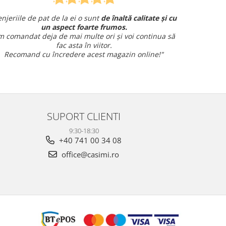
și cu
Am comandat o lenjerie de pat pentru cadou
și am avut o întrebare și
am primit un răspuns rapid și
a să
amabil.
Sunt foarte mulțumită!
"
SUPORT CLIENTI
9:30-18:30
+40 741 00 34 08
office@casimi.ro