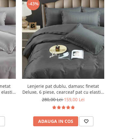
-43%
-43%
inetat
Lenjerie pat dublu, damasc finetat
Lenjerie pa
elastic,
Deluxe, 6 piese, cearceaf pat cu elastic,
Deluxe, 6 pies
Gri Inchis
280,00 Lei
159,00 Lei
280,
ADAUGA IN COS
ADAU