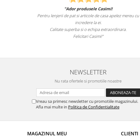
asimi!
Felcitari oameni minunati pentru produsele pe 
de casa apelez mereu cu
sunteti cei mai buni. Nepotii mei au fost tare 
.
lenjeriile de pat.
 extraordinara.
Recomand cu drag si increde Casimi
!"
NEWSLETTER
Nu rata ofertele si promotiile noastre
Vreau sa primesc newsletter cu promotiile magazinului.
Afla mai multe in
Politica de Confidentialitate
MAGAZINUL MEU
CLIENTI