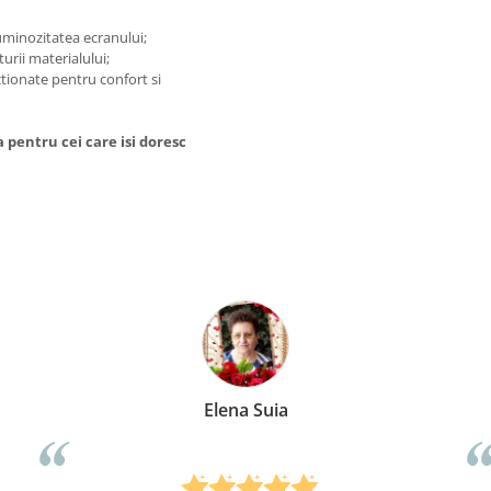
luminozitatea ecranului;
turii materialului;
tionate pentru confort si
 pentru cei care isi doresc
Anca Nica