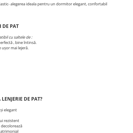
lastic- alegerea ideala pentru un dormitor elegant, confortabil
I DE PAT
ibil cu saltele de :
erfectă , bine întinsă.
e ușor mai lejeră.
 LENJERIE DE PAT?
 și elegant
lui rezistent
se decolorează
matrimonial