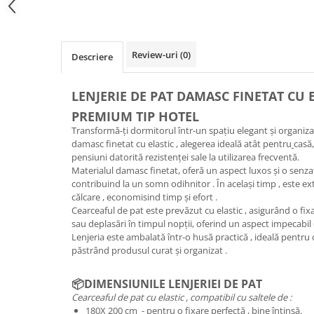
Review-uri
(0)
Descriere
LENJERIE DE PAT DAMASC FINETAT CU EL
PREMIUM TIP HOTEL
Transformă-ți dormitorul într-un spațiu elegant și organizat
damasc finetat cu elastic , alegerea ideală atât pentru
casă,
pensiuni datorită rezistenței sale la utilizarea frecventă.
Materialul damasc finetat, oferă un aspect luxos și o senzaț
contribuind la un somn odihnitor . În același timp , este ex
călcare , economisind timp și efort .
Cearceaful de pat este prevăzut cu elastic , asigurând o fixa
sau deplasări în timpul nopții, oferind un aspect impecabil 
Lenjeria este ambalată într-o husă practică , ideală pentru 
păstrând produsul curat și organizat .
📦DIMENSIUNILE LENJERIEI DE PAT
Cearceaful de pat cu elastic , compatibil cu saltele de :
180X 200 cm - pentru o fixare perfectă , bine întinsă.