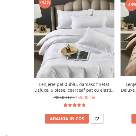
-43%
-43
Lenjerie pat dublu, damasc finetat
Lenje
Deluxe, 6 piese, cearceaf pat cu elastic,
Deluxe,
Alb
280,00 Lei
159,00 Lei
ADAUGA IN COS