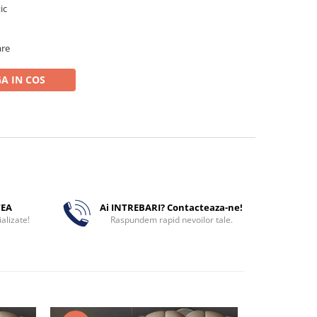
tic
are
A IN COS
TEA
Ai INTREBARI? Contacteaza-ne!
alizate!
Raspundem rapid nevoilor tale.