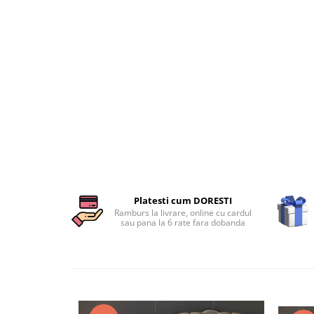
Persoane
Set Lenjerie Pat Blanita Iepure, 6
Piese, Cu Pilota Inclusa
Lenjerii De Pat Premium Collection
Set Lenjerie De Pat, 7 Piese, Cu
Pilota / Cuvertura Inclusa
Set Lenjerie De Pat Jacquard Regal,
11 Piese, Cuvertura Inclusa
Lenjerii Damasc Egiptean King Size
Lenjerii De Pat, Finet Premium, 1
Persoana
Platesti cum DORESTI
Lenjerii De Pat Damasc 1 Persoana
Ramburs la livrare, online cu cardul
sau pana la 6 rate fara dobanda
Lenjerii De Pat, Imprimeu 3D, 1
Persoana