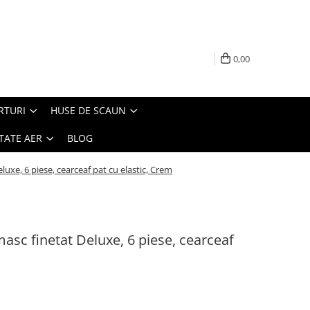
0,00
RTURI
HUSE DE SCAUN
TATE AER
BLOG
luxe, 6 piese, cearceaf pat cu elastic, Crem
masc finetat Deluxe, 6 piese, cearceaf