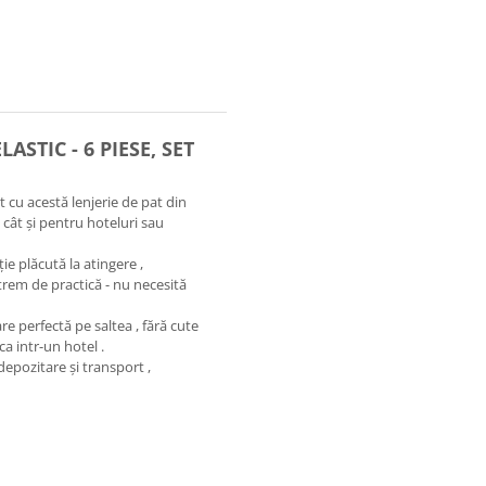
ASTIC - 6 PIESE, SET
 cu acestă lenjerie de pat din
 cât și pentru hoteluri sau
ie plăcută la atingere ,
trem de practică - nu necesită
re perfectă pe saltea , fără cute
ca intr-un hotel .
depozitare și transport ,