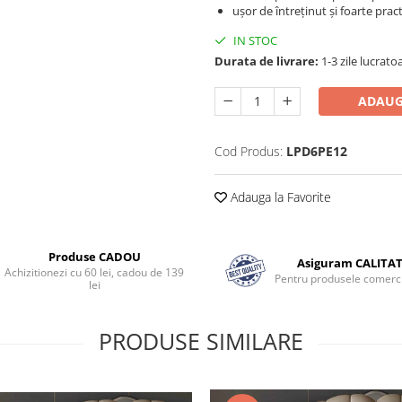
ușor de întreținut și foarte prac
IN STOC
Durata de livrare:
1-3 zile lucrato
ADAUG
Cod Produs:
LPD6PE12
Adauga la Favorite
Produse CADOU
Asiguram CALITA
Achizitionezi cu 60 lei, cadou de 139
Pentru produsele comerci
lei
PRODUSE SIMILARE