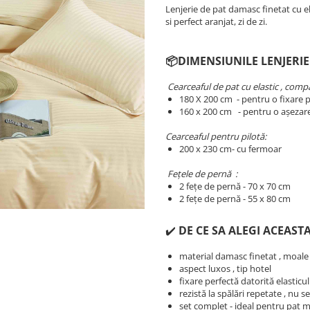
Lenjerie de pat damasc finetat cu e
si perfect aranjat, zi de zi.
📦DIMENSIUNILE LENJERIE
Cearceaful de pat cu elastic , compat
180 X 200 cm - pentru o fixare p
​​​​160 x 200 cm - pentru o așezar
Cearceaful pentru pilotă:
200 x 230 cm- cu fermoar
Fețele de pernă :
2 fețe de pernă - 70 x 70 cm
2 fețe de pernă - 55 x 80 cm
✔️
DE CE SA ALEGI ACEASTA
material damasc finetat , moale
aspect luxos , tip hotel
fixare perfectă datorită elasticu
rezistă la spălări repetate , nu 
set complet - ideal pentru pat 