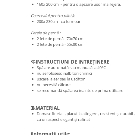
160x 200 cm - pentru o așezare ușor mai lejeră.
Cearceaful pentru pilotă:
200x 230cm - cu fermoar
Fețele de pernă :
2 fețe de pernă - 70x70 cm
2 fețe de pernă - 55x80 cm
🧼INSTRUCTIUNI DE INTREȚINERE
Spălare automată sau manuală la 40°C
nu se folosesc înălbitori chimici
uscare la aer sau la uscător
nu necesită călcare
se recomandă spălarea înainte de prima utilizare
🧵MATERIAL
Damasc finetat , placut la atingere , rezistent și durabil ,
cu un aspect elegant și rafinat
ℹ️Informatii utile: