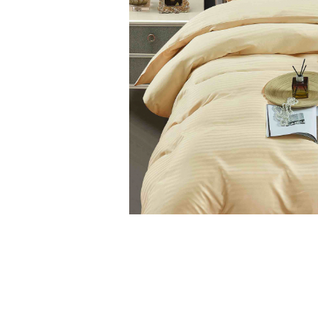
Cearceaf cu elastic
Cearceaf normal
Lenjerii De Pat Creponate
Lenjerii De Pat Bumbac Poplin 2
Persoane
Lenjerii De Pat Bumbac Poplin,
Matlasate, 2 Persoane
Lenjerii De Pat Bumbac Satinat 2
Persoane
Lenjerii De Pat Volanase
Lenjerii De Pat, Finet Premium 3D,
2 Persoane
Distribuie
Lenjerii De Pat Jacquard
pe
Facebook
Lenjerii De Pat Catifea
Lenjerii De Pat Cocolino
Set Lenjerie De Pat Blana
Artificiala De Iepure, 6 Piese, 2