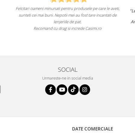
care le aveti,
"Lenjeriile de pat de la ei o sunt
de înaltă calitate 
incantati de
un aspect foarte frumos.
Am comandat deja de mai multe ori și voi continu
fac asta în viitor.
.ro
Recomand cu încredere acest magazin online!
SOCIAL
Urmareste-ne in social media
DATE COMERCIALE