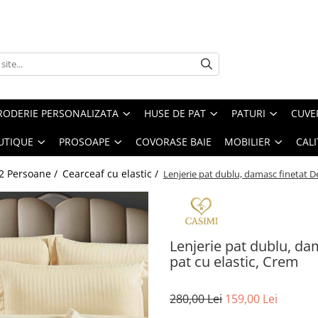
RODERIE PERSONALIZATA
HUSE DE PAT
PATURI
CUVE
UTIQUE
PROSOAPE
COVORASE BAIE
MOBILIER
CALI
 2 Persoane /
Cearceaf cu elastic /
Lenjerie pat dublu, damasc finetat De
Lenjerie pat dublu, da
pat cu elastic, Crem
280,00 Lei
159,00 Lei