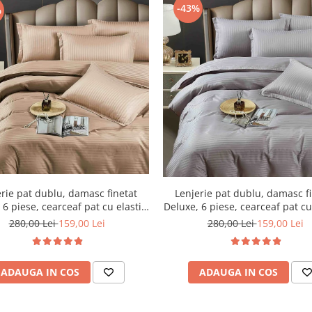
-43%
%
Lenjerie pat dublu, damasc f
rie pat dublu, damasc finetat
Deluxe, 6 piese, cearceaf pat cu 
 6 piese, cearceaf pat cu elastic,
Gri Deschis
Maro
280,00 Lei
159,00 Lei
280,00 Lei
159,00 Lei
ADAUGA IN COS
ADAUGA IN COS