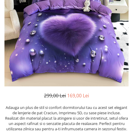
Cearceaf cu elastic
Cearceaf normal
Lenjerii De Pat Creponate
Lenjerii De Pat Bumbac Poplin 2
Persoane
Lenjerii De Pat Bumbac Poplin,
Matlasate, 2 Persoane
Lenjerii De Pat Bumbac Satinat 2
Persoane
Lenjerii De Pat Volanase
Lenjerii De Pat, Finet Premium 3D,
2 Persoane
299,00 Lei
169,00 Lei
Lenjerii De Pat Jacquard
Lenjerii De Pat Catifea
Adauga un plus de stil si confort dormitorului tau cu acest set elegant
de lenjerie de pat Craciun, Imprimeu 5D, cu sase piese incluse.
Lenjerii De Pat Cocolino
Realizat din material placut la atingere si usor de intretinut, setul ofera
un aspect rafinat si o senzatie placuta de realaxare. Perfect pentru
Set Lenjerie De Pat Blana
utilizarea zilnica sau pentru a-ti infrumuseta camera in sezonul festiv.
Artificiala De Iepure, 6 Piese, 2