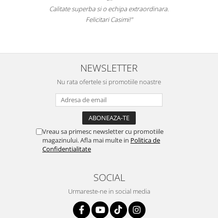
ate superba si o echipa extraordinara.
Recomand
Felicitari Casimi!"
NEWSLETTER
Nu rata ofertele si promotiile noastre
Vreau sa primesc newsletter cu promotiile
magazinului. Afla mai multe in
Politica de
Confidentialitate
SOCIAL
Urmareste-ne in social media