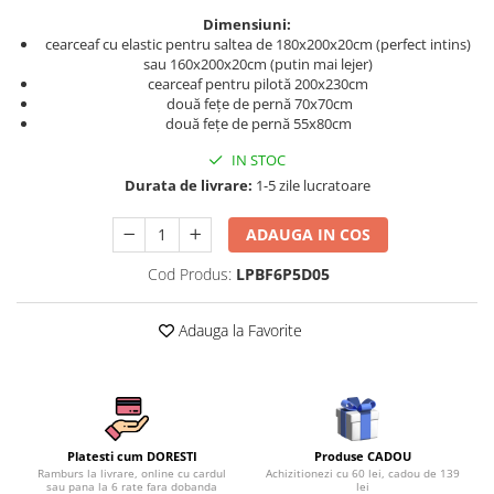
Persoane
Dimensiuni:
Set Lenjerie Pat Blanita Iepure, 6
cearceaf cu elastic pentru saltea de 180x200x20cm (perfect intins)
Piese, Cu Pilota Inclusa
sau 160x200x20cm (putin mai lejer)
Lenjerii De Pat Premium Collection
cearceaf pentru pilotă 200x230cm
două fețe de pernă 70x70cm
Set Lenjerie De Pat, 7 Piese, Cu
două fețe de pernă 55x80cm
Pilota / Cuvertura Inclusa
IN STOC
Set Lenjerie De Pat Jacquard Regal,
Durata de livrare:
1-5 zile lucratoare
11 Piese, Cuvertura Inclusa
Lenjerii Damasc Egiptean King Size
ADAUGA IN COS
Lenjerii De Pat, Finet Premium, 1
Cod Produs:
LPBF6P5D05
Persoana
Lenjerii De Pat Damasc 1 Persoana
Adauga la Favorite
Lenjerii De Pat, Imprimeu 3D, 1
Persoana
Produse CADOU
Platesti cum DORESTI
Achizitionezi cu 60 lei, cadou de 139
Ramburs la livrare, online cu cardul
lei
sau pana la 6 rate fara dobanda