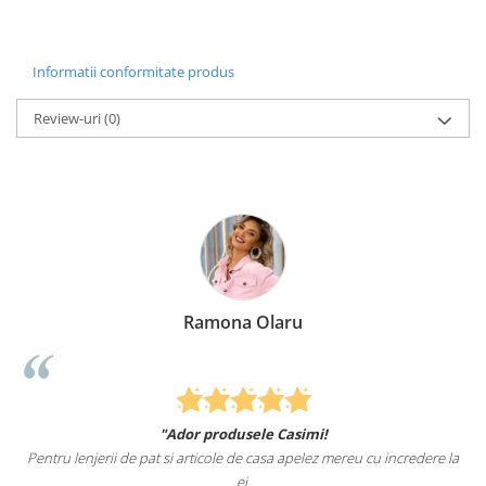
Informatii conformitate produs
Review-uri
(0)
Ramona Olaru
"Ador produsele Casimi!
Felcitari oameni mi
 pat si articole de casa apelez mereu cu incredere la
sunteti cei mai buni. Ne
ei.