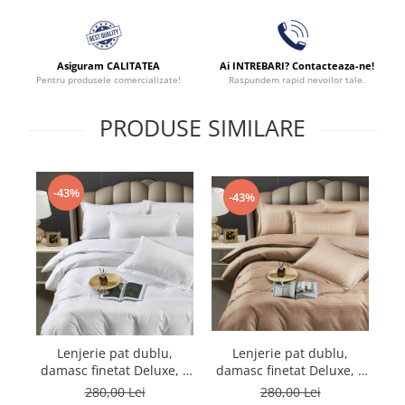
Asiguram CALITATEA
Ai INTREBARI? Contacteaza-ne!
Pentru produsele comercializate!
Raspundem rapid nevoilor tale.
PRODUSE SIMILARE
-43%
-43%
Lenjerie pat dublu,
Lenjerie pat dublu,
damasc finetat Deluxe, 6
damasc finetat Deluxe, 6
da
piese, cearceaf pat cu
piese, cearceaf pat cu
280,00 Lei
280,00 Lei
elastic, Maro
elastic, Alb