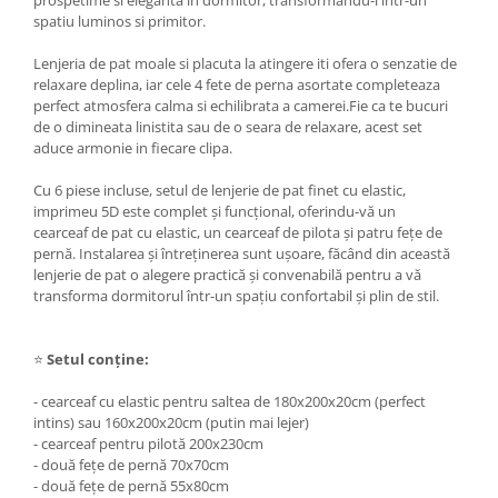
prospetime si eleganta in dormitor, transformandu-l intr-un
spatiu luminos si primitor.
Lenjeria de pat moale si placuta la atingere iti ofera o senzatie de
relaxare deplina, iar cele 4 fete de perna asortate completeaza
perfect atmosfera calma si echilibrata a camerei.Fie ca te bucuri
de o dimineata linistita sau de o seara de relaxare, acest set
aduce armonie in fiecare clipa.
Cu 6 piese incluse, setul de lenjerie de pat finet cu elastic,
imprimeu 5D este complet și funcțional, oferindu-vă un
cearceaf de pat cu elastic, un cearceaf de pilota și patru fețe de
pernă. Instalarea și întreținerea sunt ușoare, făcând din această
lenjerie de pat o alegere practică și convenabilă pentru a vă
transforma dormitorul într-un spațiu confortabil și plin de stil.
⭐
Setul conține:
- cearceaf cu elastic pentru saltea de 180x200x20cm (perfect
intins) sau 160x200x20cm (putin mai lejer)
- cearceaf pentru pilotă 200x230cm
- două fețe de pernă 70x70cm
- două fețe de pernă 55x80cm