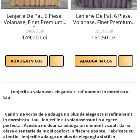
Lenjerie De Pat, 6 Piese,
Lenjerie De Pat, 6 Piese,
Volanase, Finet Premium -
Volanase, Finet Premium -
Galben
Gri
249,00 Lei
253,18 Lei
149,00 Lei
151,50 Lei
ADAUGA IN COS
ADAUGA IN COS
Lenjerii cu volanase : eleganta si rafinament in dormitorul
tau
Cand vine vorba de a adauga un plus de eleganta si rafinanemt
in dormitorul tau , lenjeriile cu volanasensunt o alegere
perfecta . Acestea nu doar ca adauga un element vizual , dar si
ofera o senzatie de lux si confort in fiecare noapte . Fabricate cu
atentie , lenjeriile adauga un plus de elegangta si stil in