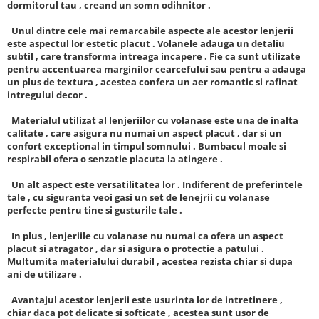
dormitorul tau , creand un somn odihnitor .
Unul dintre cele mai remarcabile aspecte ale acestor lenjerii
este aspectul lor estetic placut . Volanele adauga un detaliu
subtil , care transforma intreaga incapere . Fie ca sunt utilizate
pentru accentuarea marginilor cearcefului sau pentru a adauga
un plus de textura , acestea confera un aer romantic si rafinat
intregului decor .
Materialul utilizat al lenjeriilor cu volanase este una de inalta
calitate , care asigura nu numai un aspect placut , dar si un
confort exceptional in timpul somnului . Bumbacul moale si
respirabil ofera o senzatie placuta la atingere .
Un alt aspect este versatilitatea lor . Indiferent de preferintele
tale , cu siguranta veoi gasi un set de lenejrii cu volanase
perfecte pentru tine si gusturile tale .
In plus , lenjeriile cu volanase nu numai ca ofera un aspect
placut si atragator , dar si asigura o protectie a patului .
Multumita materialului durabil , acestea rezista chiar si dupa
ani de utilizare .
Avantajul acestor lenjerii este usurinta lor de intretinere ,
chiar daca pot delicate si softicate , acestea sunt usor de