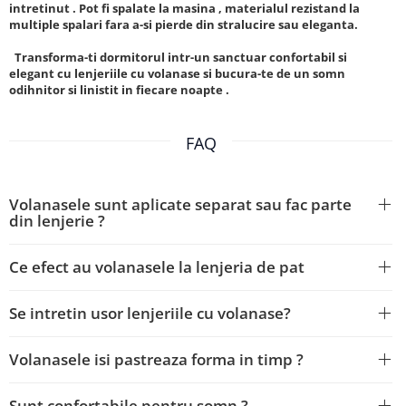
intretinut . Pot fi spalate la masina , materialul rezistand la
multiple spalari fara a-si pierde din stralucire sau eleganta.
Transforma-ti dormitorul intr-un sanctuar confortabil si
elegant cu lenjeriile cu volanase si bucura-te de un somn
odihnitor si linistit in fiecare noapte .
FAQ
Volanasele sunt aplicate separat sau fac parte
din lenjerie ?
Ce efect au volanasele la lenjeria de pat
Se intretin usor lenjeriile cu volanase?
Volanasele isi pastreaza forma in timp ?
Sunt confortabile pentru somn ?