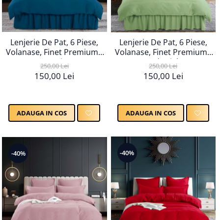
Lenjerie De Pat, 6 Piese,
Lenjerie De Pat, 6 Piese,
Volanase, Finet Premium -
Volanase, Finet Premium -
Turqoise
Verde Light
250,00 Lei
250,00 Lei
150,00 Lei
150,00 Lei
ADAUGA IN COS
ADAUGA IN COS
-40%
-40%