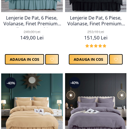
Lenjerie De Pat, 6 Piese,
Lenjerie De Pat, 6 Piese,
Volanase, Finet Premium -
Volanase, Finet Premium -
Negru
Albastru Deschis
253,18 Lei
249,00 Lei
151,50 Lei
149,00 Lei
ADAUGA IN COS
ADAUGA IN COS
-40%
-40%