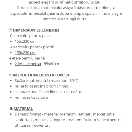
aspect elegant și rafinat dormitorului tău .
Durabiliitatea materialului asigură păstrarea culorilor și a
aspectului impecabil chiar și după multiple spălări , fiind o alegre
practică și de lungă durtă .
📦
DIMENSIUNILE LENJERIEI
-Cearceaful pentru pat :
155x230 cm
-Cearceaful pentru pilotă:
155x230 cm
-Fețele pentru pernă :
2 fețe de perna
- 55x80 cm
🧼
INTRUCTIUNI DE INTREȚINERE
Spălare automată la maximum 30°C
nu se folosesc înălbitori chimici
se poate usca în aer liber sau la uscător
nu necesită călcare
🧵
MATERIAL
Damasc finetat - material premium , satinat , mercerizat și
sanforizat , moale la atingere , rezistent în timp și ideal pentru
utilizarea frecventă .