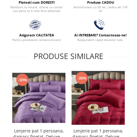
Produse CADOU
Platesti cum DORESTI
Achizitionezi cu 60 lei, cadou de 139
Ramburs la livrare, online cu cardul
lei
sau pana la 6 rate fara dobanda
Asiguram CALITATEA
Ai INTREBARI? Contacteaza-ne!
Pentru produsele comercializate!
Raspundem rapid nevoilor tale.
PRODUSE SIMILARE
-30%
-30%
Lenjerie pat 1 persoana,
Le
Lenjerie pat 1 persoana,
damasc finetat, Deluxe, 4
da
damasc finetat, Deluxe, 4