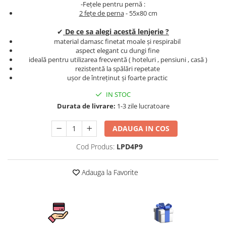
-Fețele pentru pernă :
Persoane
Set Lenjerie Pat Blanita Iepure, 6
2 fețe de perna
- 55x80 cm
Piese, Cu Pilota Inclusa
✔
De ce sa alegi acestă lenjerie ?
Lenjerii De Pat Premium Collection
material damasc finetat moale și respirabil
aspect elegant cu dungi fine
Set Lenjerie De Pat, 7 Piese, Cu
ideală pentru utilizarea frecventă ( hoteluri , pensiuni , casă )
Pilota / Cuvertura Inclusa
rezistentă la spălări repetate
ușor de întreținut și foarte practic
Set Lenjerie De Pat Jacquard Regal,
11 Piese, Cuvertura Inclusa
IN STOC
Lenjerii Damasc Egiptean King Size
Durata de livrare:
1-3 zile lucratoare
Lenjerii De Pat, Finet Premium, 1
ADAUGA IN COS
Persoana
Cod Produs:
LPD4P9
Lenjerii De Pat Damasc 1 Persoana
Lenjerii De Pat, Imprimeu 3D, 1
Adauga la Favorite
Persoana