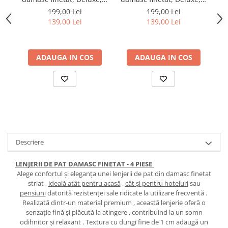
piese, Mov
piese, Rosu
199,00 Lei
199,00 Lei
139,00 Lei
139,00 Lei
ADAUGA IN COS
ADAUGA IN COS
Descriere
LENJERII DE PAT DAMASC FINETAT - 4 PIESE
Alege confortul și eleganța unei lenjerii de pat din damasc finetat
striat ,
ideală atât pentru acasă
,
cât și pentru hoteluri
sau
pensiuni
datorită rezistenței sale ridicate la utilizare frecventă .
Realizată dintr-un material premium , această lenjerie oferă o
senzație fină și plăcută la atingere , contribuind la un somn
odihnitor și relaxant . Textura cu dungi fine de 1 cm adaugă un