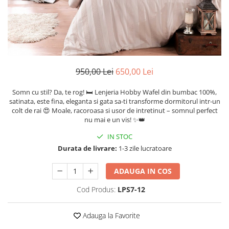
Cearceaf cu elastic
Cearceaf normal
Lenjerii De Pat Creponate
Lenjerii De Pat Bumbac Poplin 2
Persoane
950,00 Lei
650,00 Lei
Lenjerii De Pat Bumbac Poplin,
Matlasate, 2 Persoane
Somn cu stil? Da, te rog! 🛏️ Lenjeria Hobby Wafel din bumbac 100%,
Lenjerii De Pat Bumbac Satinat 2
satinata, este fina, eleganta si gata sa-ti transforme dormitorul intr-un
Persoane
colt de rai 😍 Moale, racoroasa si usor de intretinut – somnul perfect
nu mai e un vis! ✨👑
Lenjerii De Pat Volanase
IN STOC
Lenjerii De Pat, Finet Premium 3D,
Durata de livrare:
1-3 zile lucratoare
2 Persoane
Lenjerii De Pat Jacquard
ADAUGA IN COS
Lenjerii De Pat Catifea
Cod Produs:
LPS7-12
Lenjerii De Pat Cocolino
Set Lenjerie De Pat Blana
Adauga la Favorite
Artificiala De Iepure, 6 Piese, 2