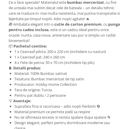
Ce o face speciala? Materialul este
bumbac mercerizat
, cu fire
de urzeala mai subtiri decat cele de bateala – un detaliu tehnic
care se traduce in: mai multa rezistenta, mai putina transpiratie si
lejeritate pe timpul noptii. Adio nopti agitate! 🔥
🎁 Ambalata elegant intr-o
cutie de carton premium
, cu
punga
pentru cadou inclusa
, este si un cadou ideal pentru orice
ocazie: nunta, casa noua, aniversare sau pur si simplu un rasfat
binemeritat!
📦
Pachetul contine:
1 x Cearceaf pilota: 200 x 220 cm (inchidere cu nasturi)
1 x Cearceaf pat: 240 x 260 cm
4 x Fete de perna: 50 x 70 cm (inchidere tip plic)
🧵
Detalii produs:
Material: 100% Bumbac satinat
Tesatura: Bumbac mercerizat de tip satin
Producator: Hobby Home Collection
Tara de origine: Turcia
Pentru pat dublu / 2 persoane
💡
Avantaje:
Suprafata fina si racoroasa – adio nopti fierbinti 🔄
Material premium ce permite pielii sa respire
Nu se sifoneaza excesiv si rezista spalare dupa spalare 🌀
Design elegant, perfect pentru dormitoare moderne sau
clasice