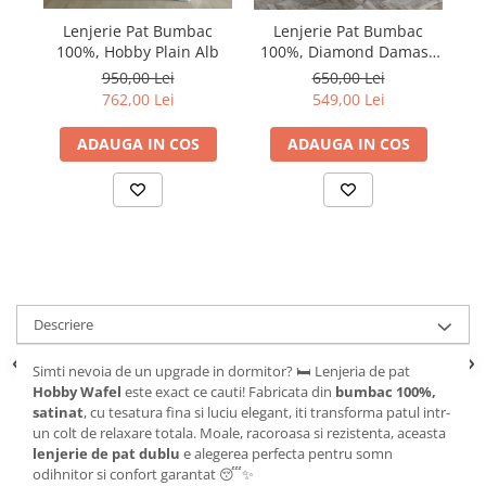
Lenjerie Pat Bumbac
Lenjerie Pat Bumbac
L
100%, Hobby Plain Alb
100%, Diamond Damasc
Di
Satinat Crem
950,00 Lei
650,00 Lei
762,00 Lei
549,00 Lei
ADAUGA IN COS
ADAUGA IN COS
Descriere
Simti nevoia de un upgrade in dormitor? 🛏️ Lenjeria de pat
Hobby Wafel
este exact ce cauti! Fabricata din
bumbac 100%,
satinat
, cu tesatura fina si luciu elegant, iti transforma patul intr-
un colt de relaxare totala. Moale, racoroasa si rezistenta, aceasta
lenjerie de pat dublu
e alegerea perfecta pentru somn
odihnitor si confort garantat 😴✨