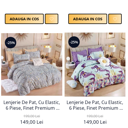
ADAUGA IN COS
ADAUGA IN COS
-25%
-25%
Lenjerie De Pat, Cu Elastic,
Lenjerie De Pat, Cu Elastic,
6 Piese, Finet Premium -
6 Piese, Finet Premium -
LPBF6PE54
LPBF6PE56
199,00 Lei
199,00 Lei
149,00 Lei
149,00 Lei