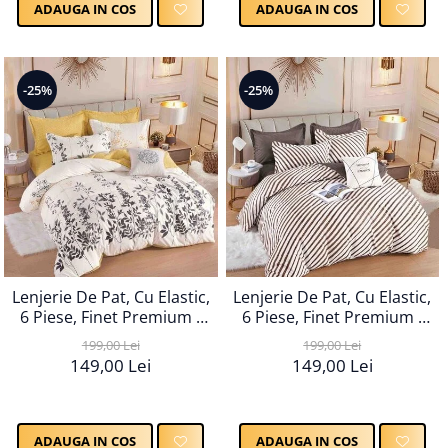
ADAUGA IN COS
ADAUGA IN COS
-25%
-25%
Lenjerie De Pat, Cu Elastic,
Lenjerie De Pat, Cu Elastic,
6 Piese, Finet Premium -
6 Piese, Finet Premium -
LPBF6PE112
LPBF6PE113
199,00 Lei
199,00 Lei
149,00 Lei
149,00 Lei
ADAUGA IN COS
ADAUGA IN COS