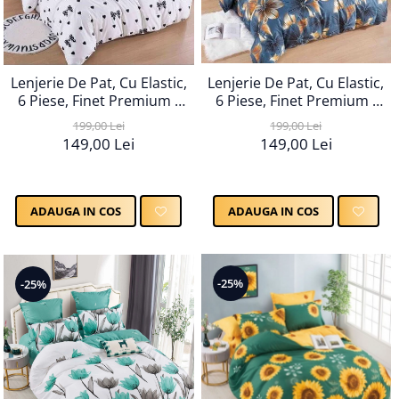
Lenjerie De Pat, Cu Elastic,
Lenjerie De Pat, Cu Elastic,
6 Piese, Finet Premium -
6 Piese, Finet Premium -
LPBF6PE10
LPBF6PE14
199,00 Lei
199,00 Lei
149,00 Lei
149,00 Lei
ADAUGA IN COS
ADAUGA IN COS
-25%
-25%