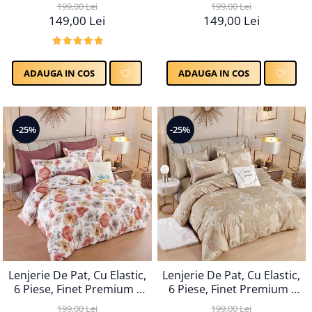
LPBF6PE43
LPBF6PE45
199,00 Lei
199,00 Lei
149,00 Lei
149,00 Lei
ADAUGA IN COS
ADAUGA IN COS
-25%
-25%
Lenjerie De Pat, Cu Elastic,
Lenjerie De Pat, Cu Elastic,
6 Piese, Finet Premium -
6 Piese, Finet Premium -
LPBF6PE46
LPBF6PE48
199,00 Lei
199,00 Lei