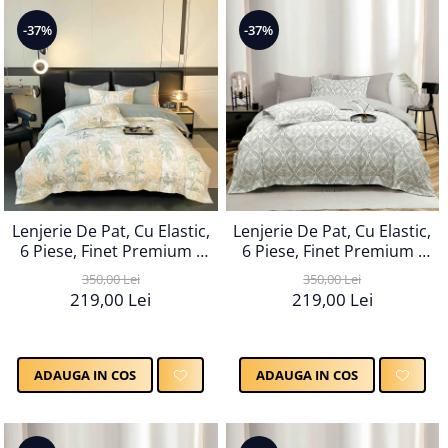
-37%
-37%
Lenjerie De Pat, Cu Elastic,
Lenjerie De Pat, Cu Elastic,
6 Piese, Finet Premium -
6 Piese, Finet Premium -
LPBF6PE69
LPBF6PE70
350,00 Lei
350,00 Lei
219,00 Lei
219,00 Lei
ADAUGA IN COS
ADAUGA IN COS