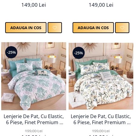
149,00 Lei
149,00 Lei
ADAUGA IN COS
ADAUGA IN COS
-25%
-25%
Lenjerie De Pat, Cu Elastic,
Lenjerie De Pat, Cu Elastic,
6 Piese, Finet Premium -
6 Piese, Finet Premium -
LPBF6PE51
LPBF6PE49
199,00 Lei
199,00 Lei