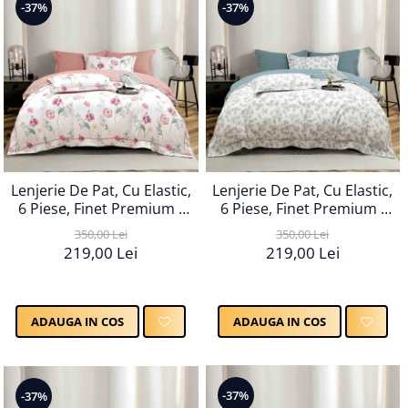
-37%
-37%
Lenjerie De Pat, Cu Elastic,
Lenjerie De Pat, Cu Elastic,
6 Piese, Finet Premium -
6 Piese, Finet Premium -
LPBF6PE71
LPBF6PE72
350,00 Lei
350,00 Lei
219,00 Lei
219,00 Lei
ADAUGA IN COS
ADAUGA IN COS
-37%
-37%