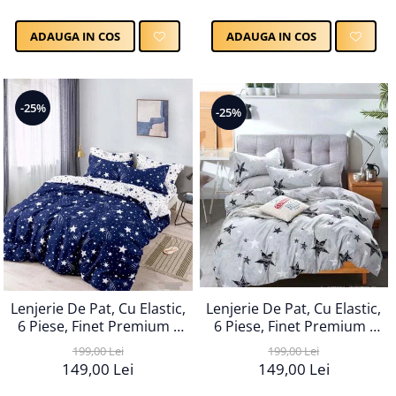
ADAUGA IN COS
ADAUGA IN COS
-25%
-25%
Lenjerie De Pat, Cu Elastic,
Lenjerie De Pat, Cu Elastic,
6 Piese, Finet Premium -
6 Piese, Finet Premium -
LPBF6PE96
LPBF6PE95
199,00 Lei
199,00 Lei
149,00 Lei
149,00 Lei