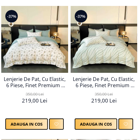
-37%
-37%
Lenjerie De Pat, Cu Elastic,
Lenjerie De Pat, Cu Elastic,
6 Piese, Finet Premium -
6 Piese, Finet Premium -
LPBF6PE67
LPBF6PE68
350,00 Lei
350,00 Lei
219,00 Lei
219,00 Lei
ADAUGA IN COS
ADAUGA IN COS