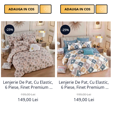
ADAUGA IN COS
ADAUGA IN COS
-25%
-25%
Lenjerie De Pat, Cu Elastic,
Lenjerie De Pat, Cu Elastic,
6 Piese, Finet Premium -
6 Piese, Finet Premium -
LPBF6PE100
LPBF6PE102
199,00 Lei
199,00 Lei
149,00 Lei
149,00 Lei