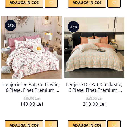
ADAUGA IN COS
ADAUGA IN COS
-25%
-37%
Lenjerie De Pat, Cu Elastic,
Lenjerie De Pat, Cu Elastic,
6 Piese, Finet Premium -
6 Piese, Finet Premium -
LPBF6PE117
LPBF6PE63
199,00 Lei
350,00 Lei
149,00 Lei
219,00 Lei
ADAUGA IN COS
ADAUGA IN COS