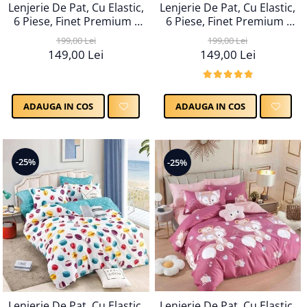
Lenjerie De Pat, Cu Elastic,
Lenjerie De Pat, Cu Elastic,
6 Piese, Finet Premium -
6 Piese, Finet Premium -
LPBF6PE29
LPBF6PE30
199,00 Lei
199,00 Lei
149,00 Lei
149,00 Lei
ADAUGA IN COS
ADAUGA IN COS
-25%
-25%
Lenjerie De Pat, Cu Elastic,
Lenjerie De Pat, Cu Elastic,