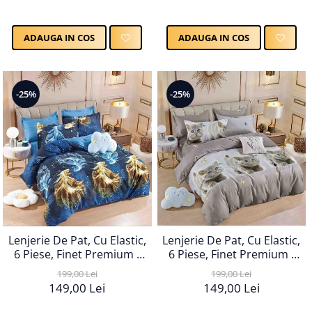
ADAUGA IN COS
ADAUGA IN COS
-25%
-25%
Lenjerie De Pat, Cu Elastic,
Lenjerie De Pat, Cu Elastic,
6 Piese, Finet Premium -
6 Piese, Finet Premium -
LPBF6PE58
LPBF6PE57
199,00 Lei
199,00 Lei
149,00 Lei
149,00 Lei