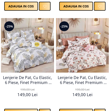
ADAUGA IN COS
ADAUGA IN COS
-25%
-25%
Lenjerie De Pat, Cu Elastic,
Lenjerie De Pat, Cu Elastic,
6 Piese, Finet Premium -
6 Piese, Finet Premium -
LPBF6PE110
LPBF6PE111
199,00 Lei
199,00 Lei
149,00 Lei
149,00 Lei