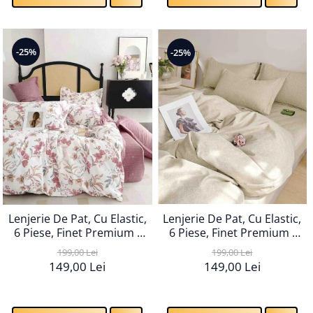
-25%
-25%
Lenjerie De Pat, Cu Elastic,
Lenjerie De Pat, Cu Elastic,
6 Piese, Finet Premium -
6 Piese, Finet Premium -
LPBF6PE115
LPBF6PE116
199,00 Lei
199,00 Lei
149,00 Lei
149,00 Lei