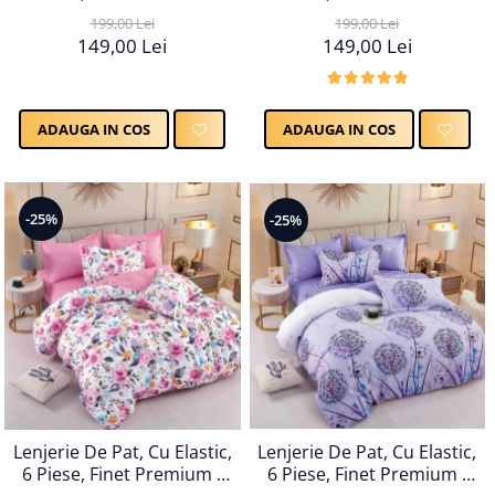
LPBF6PE42
LPBF6PE40
199,00 Lei
199,00 Lei
149,00 Lei
149,00 Lei
ADAUGA IN COS
ADAUGA IN COS
-25%
-25%
Lenjerie De Pat, Cu Elastic,
Lenjerie De Pat, Cu Elastic,
6 Piese, Finet Premium -
6 Piese, Finet Premium -