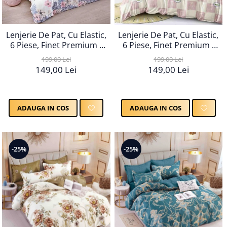
Lenjerie De Pat, Cu Elastic,
Lenjerie De Pat, Cu Elastic,
6 Piese, Finet Premium -
6 Piese, Finet Premium -
LPBF6PE18
LPBF6PE21
199,00 Lei
199,00 Lei
149,00 Lei
149,00 Lei
ADAUGA IN COS
ADAUGA IN COS
-25%
-25%