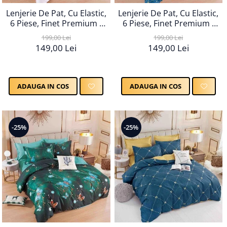
Lenjerie De Pat, Cu Elastic,
Lenjerie De Pat, Cu Elastic,
6 Piese, Finet Premium -
6 Piese, Finet Premium -
LPBF6PE27
LPBF6PE28
199,00 Lei
199,00 Lei
149,00 Lei
149,00 Lei
ADAUGA IN COS
ADAUGA IN COS
-25%
-25%