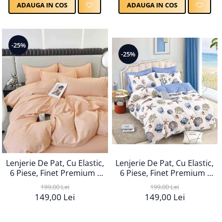
ADAUGA IN COS
ADAUGA IN COS
-25%
-25%
Lenjerie De Pat, Cu Elastic,
Lenjerie De Pat, Cu Elastic,
6 Piese, Finet Premium -
6 Piese, Finet Premium -
LPBF6PE107
LPBF6PE109
199,00 Lei
199,00 Lei
149,00 Lei
149,00 Lei