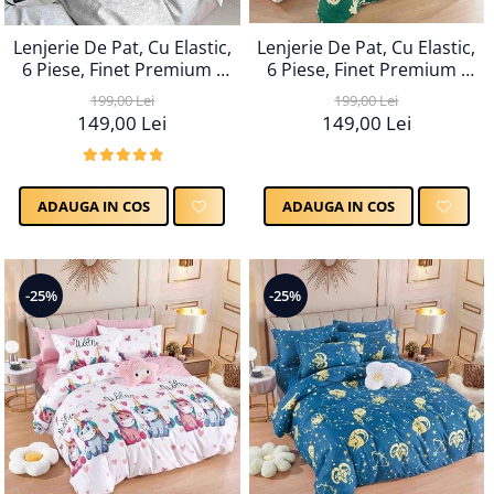
Lenjerie De Pat, Cu Elastic,
Lenjerie De Pat, Cu Elastic,
6 Piese, Finet Premium -
6 Piese, Finet Premium -
LPBF6PE25
LPBF6PE24
199,00 Lei
199,00 Lei
149,00 Lei
149,00 Lei
ADAUGA IN COS
ADAUGA IN COS
-25%
-25%