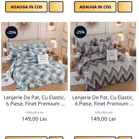
ADAUGA IN COS
ADAUGA IN COS
-25%
-25%
Lenjerie De Pat, Cu Elastic,
Lenjerie De Pat, Cu Elastic,
6 Piese, Finet Premium -
6 Piese, Finet Premium -
LPBF6PE103
LPBF6PE106
199,00 Lei
199,00 Lei
149,00 Lei
149,00 Lei