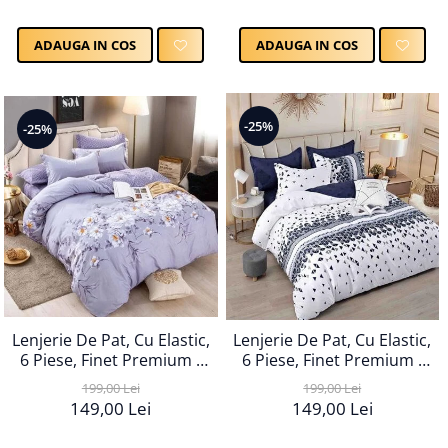
ADAUGA IN COS
ADAUGA IN COS
-25%
-25%
Lenjerie De Pat, Cu Elastic,
Lenjerie De Pat, Cu Elastic,
6 Piese, Finet Premium -
6 Piese, Finet Premium -
LPBF6PE97
LPBF6PE98
199,00 Lei
199,00 Lei
149,00 Lei
149,00 Lei