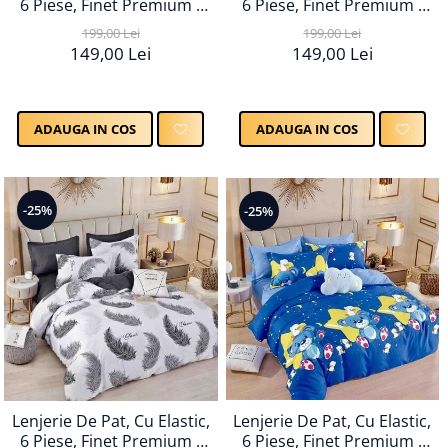
6 Piese, Finet Premium -
6 Piese, Finet Premium -
LPBF6PE34
LPBF6PE36
199,00 Lei
199,00 Lei
149,00 Lei
149,00 Lei
ADAUGA IN COS
ADAUGA IN COS
-25%
-25%
Lenjerie De Pat, Cu Elastic,
Lenjerie De Pat, Cu Elastic,
6 Piese, Finet Premium -
6 Piese, Finet Premium -