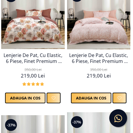
Lenjerie De Pat, Cu Elastic,
Lenjerie De Pat, Cu Elastic,
6 Piese, Finet Premium -
6 Piese, Finet Premium -
LPBF6PE73
LPBF6PE74
350,00 Lei
350,00 Lei
219,00 Lei
219,00 Lei
ADAUGA IN COS
ADAUGA IN COS
-37%
-37%