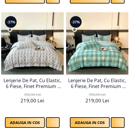
-37%
-37%
Lenjerie De Pat, Cu Elastic,
Lenjerie De Pat, Cu Elastic,
6 Piese, Finet Premium -
6 Piese, Finet Premium -
LPBF6PE64
LPBF6PE66
350,00 Lei
350,00 Lei
219,00 Lei
219,00 Lei
ADAUGA IN COS
ADAUGA IN COS