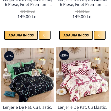
6 Piese, Finet Premium -
6 Piese, Finet Premium -
LPBF6PE31
LPBF6PE32
199,00 Lei
199,00 Lei
149,00 Lei
149,00 Lei
ADAUGA IN COS
ADAUGA IN COS
-25%
-25%
Lenjerie De Pat, Cu Elastic,
Lenjerie De Pat, Cu Elastic,