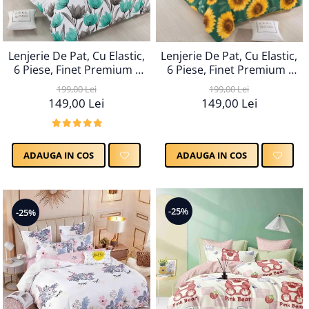
Lenjerie De Pat, Cu Elastic,
Lenjerie De Pat, Cu Elastic,
6 Piese, Finet Premium -
6 Piese, Finet Premium -
LPBF6PE15
LPBF6PE17
199,00 Lei
199,00 Lei
149,00 Lei
149,00 Lei
ADAUGA IN COS
ADAUGA IN COS
-25%
-25%