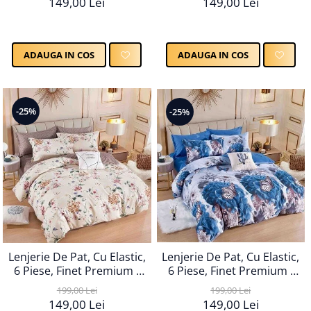
149,00 Lei
149,00 Lei
ADAUGA IN COS
ADAUGA IN COS
-25%
-25%
Lenjerie De Pat, Cu Elastic,
Lenjerie De Pat, Cu Elastic,
6 Piese, Finet Premium -
6 Piese, Finet Premium -
LPBF6PE52
LPBF6PE53
199,00 Lei
199,00 Lei
149,00 Lei
149,00 Lei