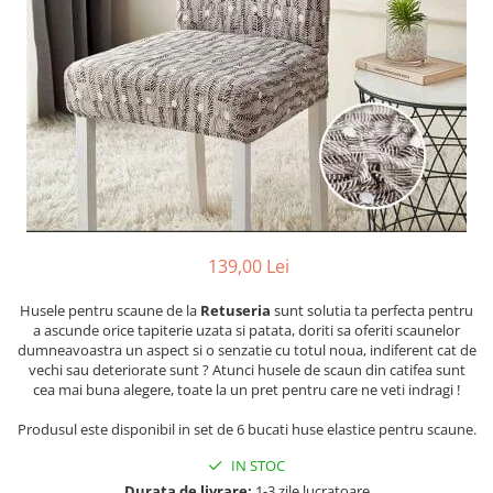
Cearceaf cu elastic
Cearceaf normal
Lenjerii De Pat Creponate
Lenjerii De Pat Bumbac Poplin 2
Persoane
Lenjerii De Pat Bumbac Poplin,
Matlasate, 2 Persoane
Lenjerii De Pat Bumbac Satinat 2
Persoane
139,00 Lei
Lenjerii De Pat Volanase
Lenjerii De Pat, Finet Premium 3D,
Husele pentru scaune de la
Retuseria
sunt solutia ta perfecta pentru
2 Persoane
a ascunde orice tapiterie uzata si patata, doriti sa oferiti scaunelor
dumneavoastra un aspect si o senzatie cu totul noua, indiferent cat de
Lenjerii De Pat Jacquard
vechi sau deteriorate sunt ? Atunci husele de scaun din catifea sunt
cea mai buna alegere, toate la un pret pentru care ne veti indragi !
Lenjerii De Pat Catifea
Lenjerii De Pat Cocolino
Produsul este disponibil in set de 6 bucati huse elastice pentru scaune.
Set Lenjerie De Pat Blana
IN STOC
Artificiala De Iepure, 6 Piese, 2
Durata de livrare:
1-3 zile lucratoare