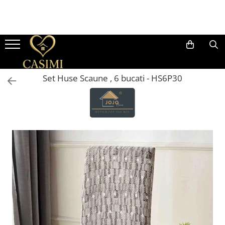
LENJERII DE PAT
LENJERII DE PAT HOTEL
Broderie Personalizata
HUSE DE PAT
PATURI
CUVERTURI
HUSE DE SCAUN
PERNE SI PILOTE
HALATE BAIE
AROMA BOUTIQUE
PROSOAPE
Mobilier
CALITATE AER
Lenjerii De Pat Damasc 2 Persoane
Lenjerii de Pat Damasc Gros
Lenjerii de Pat Personalizate
Husa Pat Impermeabila
Paturi Cocolino Toate
Cuvertura Pat Dublu, 5 Piese
Huse scaune catifea 6 piese
Perne
Halate Baie Bumbac 100%
Difuzoare parfum
Prosop Baie, MicroBumbac 100%,
Mobilier Living
Purificatoare Aer
Anotimpurile
Ultra Pufos
Cearceaf cu elastic
Lenjerii De Pat Saten Lux Uni
Prosoape Personalizate
Huse de pat Damasc, pat dublu
Cuverturi Pat Dublu, Imprimeu 5D
Huse Scaune 6 piese
Pilote
Halat de Baie Cocolino
Rezerve Parfum Ambiental
Fotolii Living
Filtre Purificatoare Aer
Set Huse Scaune , 6 bucati - HS6P30
Paturi Cocolino 3D
Prosop Baie, Bumbac 100%
Cearceaf normal
Canapele Living
Dezumidificatoare Camera
Lenjerii de Pat Ranforce
Huse de pat Bumbac Finet, pat
Cuvertura Deluxe, 3 Piese
Pilote Racoritoare Artic Cool
dublu
Paturi Cocolino Groase
Set 2 Prosoape, Bumbac 100%
Lenjerii De Pat, Finet Premium, 2
Umidificatoare Camera
Lenjerii De Pat Damasc Casimi
Cuvertura pat dublu, 3 piese, cu
Persoane
Huse de pat Topper
Set Patura + 2 Fete Perna din
volanase
Set 3 Prosoape, Bumbac 100%
Senzori Calitate Aer
Nurca Artificiala
Cearceaf cu elastic
Huse de pat Cocolino, pat dublu
Cuvertura pat dublu, 3 piese, cu
Set 4 Prosoape, Bumbac 100%
Cearceaf normal
Paturi Pufoase
volanase si broderie
Huse de pat Tricot, pat dublu
Set 5 Prosoape, Bumbac 100%
Lenjerii De Pat Inimi Brodate
Paturi Din Blanita Artificiala De
Huse de pat Catifea, pat dublu
Set 10 Prosoape, Bumbac 100%
Iepure
Lenjerii De Pat, Imprimeu 5D, Cu
Elastic
Husa de Pat 5D, pat dublu
Set Prosoape Premium in Cutie
Set Patura + 2 Fete Perna din
Cadou
Blanita Artificiala Oaie
Cearceaf cu elastic pat 2 persoane
Cearceaf cu elastic pat 1 persoana
Paturi Catifelate Cocolino -
Textura Reiata
Lenjerii De Pat, Pliuri, 2 Persoane