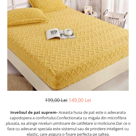
Cearceaf cu elastic
Cearceaf normal
Lenjerii De Pat Creponate
Lenjerii De Pat Bumbac Poplin 2
Persoane
Lenjerii De Pat Bumbac Poplin,
Matlasate, 2 Persoane
Lenjerii De Pat Bumbac Satinat 2
Persoane
Lenjerii De Pat Volanase
Lenjerii De Pat, Finet Premium 3D,
2 Persoane
Lenjerii De Pat Jacquard
199,00 Lei
149,00 Lei
Lenjerii De Pat Catifea
Invelisul de pat suprem-
Aceasta husa de pat este o adevarata
capodopera a confortului.Confectionata cu migala din microfibra
Lenjerii De Pat Cocolino
plusata, ea atinge niveluri uimitoare de catifelare si moliciune.Dar ce o
Set Lenjerie De Pat Blana
face cu adevarat speciala este sistemul sau de prindere inteligent cu
Artificiala De Iepure, 6 Piese, 2
elastic, care asigura o fixare perfecta pe saltea.