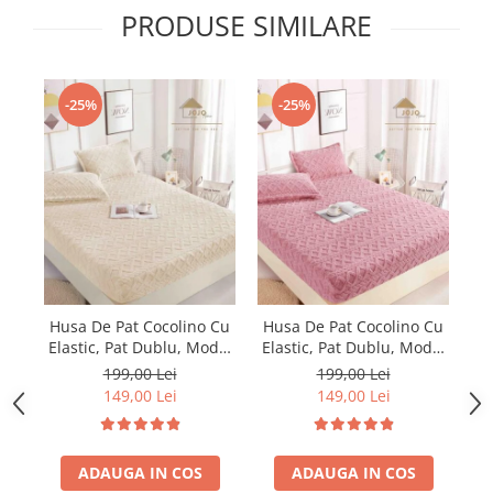
PRODUSE SIMILARE
-25%
-25%
Husa De Pat Cocolino Cu
Husa De Pat Cocolino Cu
Hu
Elastic, Pat Dublu, Model
Elastic, Pat Dublu, Model
El
Tricot, Crem
Tricot, Roz
199,00 Lei
199,00 Lei
149,00 Lei
149,00 Lei
ADAUGA IN COS
ADAUGA IN COS