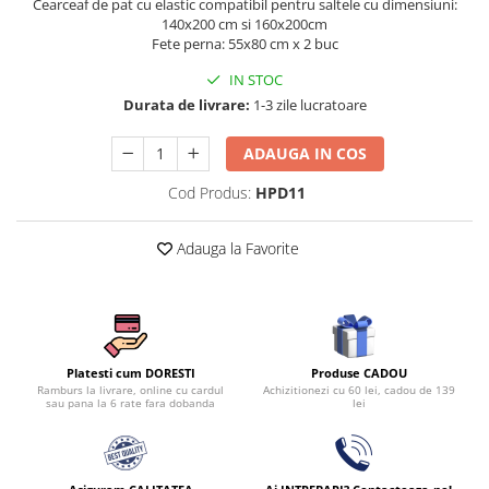
Cearceaf de pat cu elastic compatibil pentru saltele cu dimensiuni:
Persoane
140x200 cm si 160x200cm
Set Lenjerie Pat Blanita Iepure, 6
Fete perna: 55x80 cm x 2 buc
Piese, Cu Pilota Inclusa
IN STOC
Lenjerii De Pat Premium Collection
Durata de livrare:
1-3 zile lucratoare
Set Lenjerie De Pat, 7 Piese, Cu
Pilota / Cuvertura Inclusa
ADAUGA IN COS
Set Lenjerie De Pat Jacquard Regal,
Cod Produs:
HPD11
11 Piese, Cuvertura Inclusa
Lenjerii Damasc Egiptean King Size
Adauga la Favorite
Lenjerii De Pat, Finet Premium, 1
Persoana
Lenjerii De Pat Damasc 1 Persoana
Lenjerii De Pat, Imprimeu 3D, 1
Persoana
Produse CADOU
Platesti cum DORESTI
Achizitionezi cu 60 lei, cadou de 139
Ramburs la livrare, online cu cardul
lei
sau pana la 6 rate fara dobanda