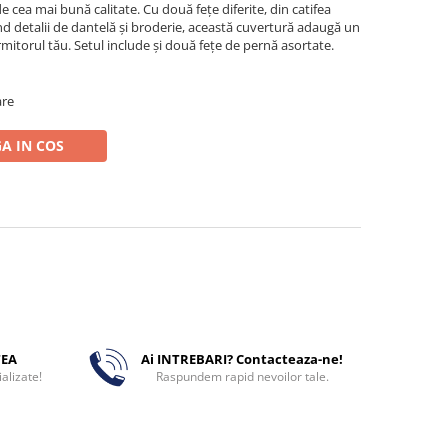
de cea mai bună calitate. Cu două fețe diferite, din catifea
 detalii de dantelă și broderie, această cuvertură adaugă un
rmitorul tău. Setul include și două fețe de pernă asortate.
are
A IN COS
TEA
Ai INTREBARI? Contacteaza-ne!
alizate!
Raspundem rapid nevoilor tale.