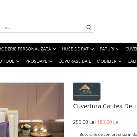
RODERIE PERSONALIZATA
HUSE DE PAT
PATURI
CUVE
UTIQUE
PROSOAPE
COVORASE BAIE
MOBILIER
CALI
Cuvertura Catifea DeL
259,00 Lei
189,00 Lei
Bucură-te de confort și lux în d