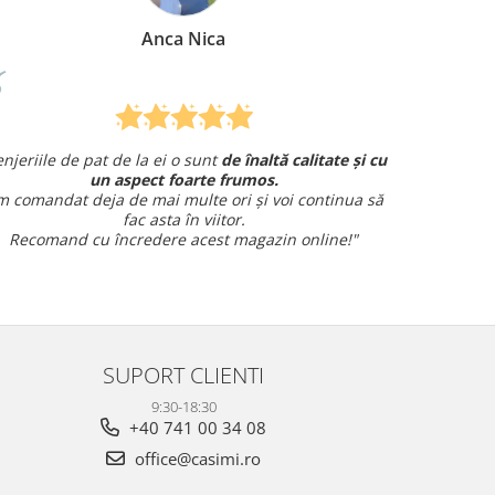
Mirela Vermesan
te și cu
Am comandat o lenjerie de pat pentru cadou
și am avut o întrebare și
am primit un răspuns rapid și
inua să
amabil.
Sunt foarte mulțumită!
e!"
SUPORT CLIENTI
9:30-18:30
+40 741 00 34 08
office@casimi.ro