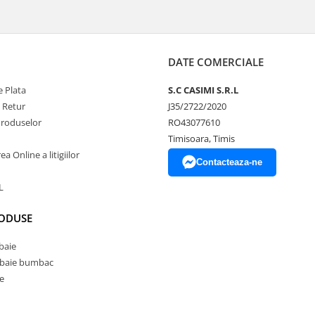
DATE COMERCIALE
 Plata
S.C CASIMI S.R.L
e Retur
J35/2722/2020
Produselor
RO43077610
Timisoara, Timis
a Online a litigiilor
Contacteaza-ne
L
RODUSE
baie
 baie bumbac
e