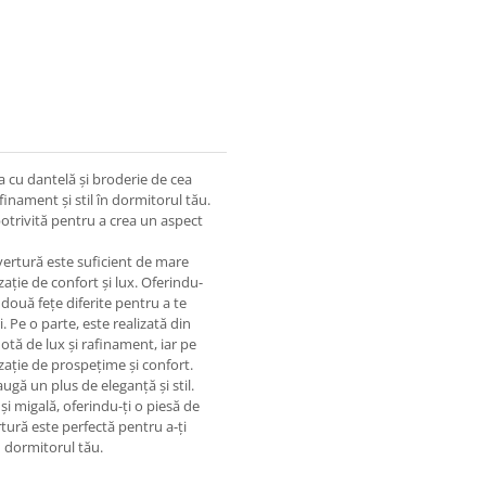
a cu dantelă și broderie de cea
inament și stil în dormitorul tău.
 potrivită pentru a crea un aspect
rtură este suficient de mare
ație de confort și lux. Oferindu-
două fețe diferite pentru a te
i. Pe o parte, este realizată din
otă de lux și rafinament, iar pe
zație de prospețime și confort.
ugă un plus de eleganță și stil.
 și migală, oferindu-ți o piesă de
rtură este perfectă pentru a-ți
n dormitorul tău.