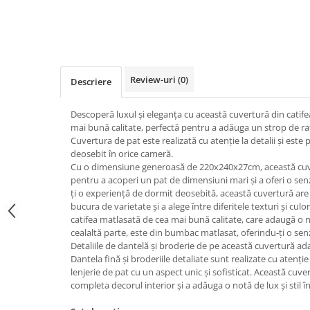
Review-uri
(0)
Descriere
Descoperă luxul și eleganța cu această cuvertură din catife
mai bună calitate, perfectă pentru a adăuga un strop de raf
Cuvertura de pat este realizată cu atenție la detalii și este
deosebit în orice cameră.
Cu o dimensiune generoasă de 220x240x27cm, această cuve
pentru a acoperi un pat de dimensiuni mari și a oferi o senz
ți o experiență de dormit deosebită, această cuvertură are 
bucura de varietate și a alege între diferitele texturi și culor
catifea matlasată de cea mai bună calitate, care adaugă o n
cealaltă parte, este din bumbac matlasat, oferindu-ți o sen
Detaliile de dantelă și broderie de pe această cuvertură ada
Dantela fină și broderiile detaliate sunt realizate cu atenție
lenjerie de pat cu un aspect unic și sofisticat. Această cuve
completa decorul interior și a adăuga o notă de lux și stil î