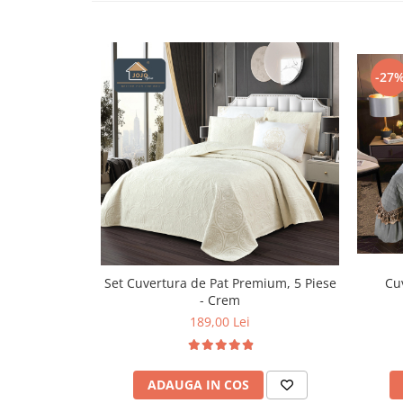
Persoane
Set Lenjerie Pat Blanita Iepure, 6
Piese, Cu Pilota Inclusa
Lenjerii De Pat Premium Collection
-27
Set Lenjerie De Pat, 7 Piese, Cu
Pilota / Cuvertura Inclusa
Set Lenjerie De Pat Jacquard Regal,
11 Piese, Cuvertura Inclusa
Lenjerii Damasc Egiptean King Size
Lenjerii De Pat, Finet Premium, 1
Persoana
Lenjerii De Pat Damasc 1 Persoana
Set Cuvertura de Pat Premium, 5 Piese
Cuv
Lenjerii De Pat, Imprimeu 3D, 1
- Crem
Persoana
189,00 Lei
ADAUGA IN COS