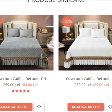
%
-27%
ertura Catifea DeLuxe - Gri
Cuvertura Catifea DeLuxe -
259,00 Lei
189,00 Lei
259,00 Lei
189,00 Lei
ADAUGA IN COS
ADAUGA IN COS