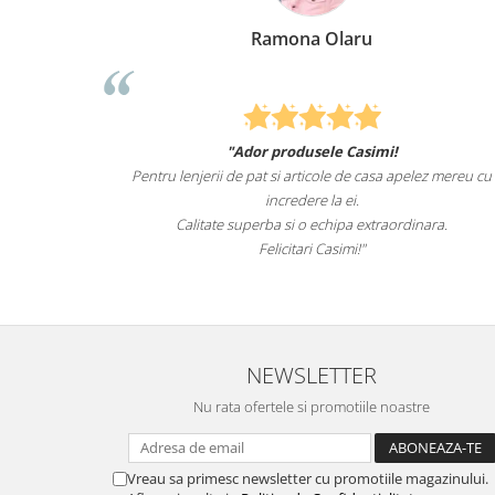
laru
Elena Suia
e Casimi!
Felcitari oameni minunati pentru produsele p
e de casa apelez mereu cu
sunteti cei mai buni. Nepotii mei au fost ta
 ei.
lenjeriile de pat.
ipa extraordinara.
Recomand cu drag si increde Cas
simi!"
NEWSLETTER
Nu rata ofertele si promotiile noastre
Vreau sa primesc newsletter cu promotiile magazinului.