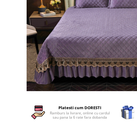
Cearceaf cu elastic
Cearceaf normal
Lenjerii De Pat Creponate
Lenjerii De Pat Bumbac Poplin 2
Persoane
Lenjerii De Pat Bumbac Poplin,
Matlasate, 2 Persoane
Lenjerii De Pat Bumbac Satinat 2
Persoane
Lenjerii De Pat Volanase
Lenjerii De Pat, Finet Premium 3D,
2 Persoane
Distribuie
Lenjerii De Pat Jacquard
pe
Platesti cum DORESTI
Facebook
Lenjerii De Pat Catifea
Ramburs la livrare, online cu cardul
sau pana la 6 rate fara dobanda
Lenjerii De Pat Cocolino
Set Lenjerie De Pat Blana
Artificiala De Iepure, 6 Piese, 2