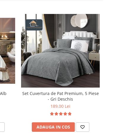
Set Cuvertur
 Alb
Set Cuvertura de Pat Premium, 5 Piese
- Gri Deschis
189,00 Lei
ADAU
ADAUGA IN COS