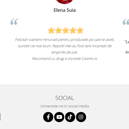
Anca Nica
e care le aveti,
"Lenjeriile de pat de la ei o sunt
de înaltă calita
re incantati de
un aspect foarte frumos.
Am comandat deja de mai multe ori și voi cont
fac asta în viitor.
imi.ro
Recomand cu încredere acest magazin onlin
SOCIAL
Urmareste-ne in social media