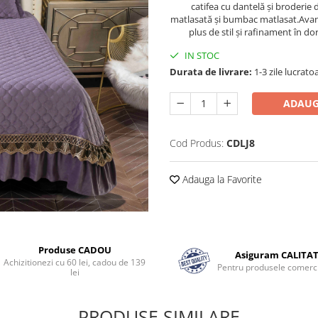
catifea cu dantelă și broderie 
matlasată și bumbac matlasat.Avand
plus de stil și rafinament în do
IN STOC
Durata de livrare:
1-3 zile lucrato
ADAUG
Cod Produs:
CDLJ8
Adauga la Favorite
Produse CADOU
Asiguram CALITA
Achizitionezi cu 60 lei, cadou de 139
Pentru produsele comerci
lei
PRODUSE SIMILARE