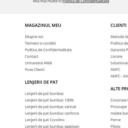
Afla mai multe in
Politica de Confidentialitate
MAGAZINUL MEU
CLIENTI
Despre noi
Metode de
Termeni si conditii
Politica d
Politica de Confidentialitate
Garantia 
Contact
Livrare
Urmareste AWB
Solutionare
Poze Clienti
ANPC
ANPC - SA
LENJERII DE PAT
ALTE P
Lenjerii de pat bumbac
Lenjerii de pat bumbac 100%
Covorase 
Lenjerii de pat bumbac satinat
Prosoape
Lenjerii de pat bumbac ranforce
Halate bai
Lenjerii de pat Cocolino
Perne
Lenjerii de pat bumbac egiptean
Pilote