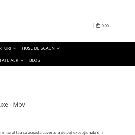
0,00
RTURI
HUSE DE SCAUN
TATE AER
BLOG
uxe - Mov
ormitorul tău cu această cuvertură de pat excepțională din