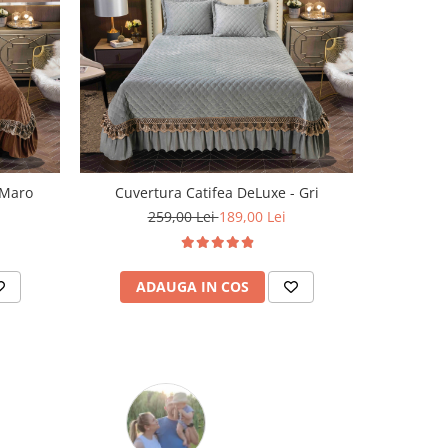
 Maro
Cuvertura Catifea DeLuxe - Gri
259,00 Lei
189,00 Lei
ADAUGA IN COS