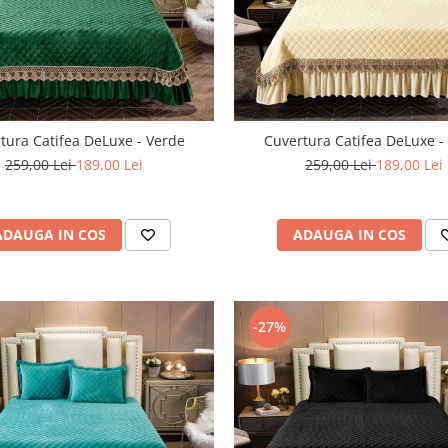
tura Catifea DeLuxe - Verde
Cuvertura Catifea DeLuxe 
259,00 Lei
189,00 Lei
259,00 Lei
189,00 Lei
ADAUGA IN COS
ADAUGA IN COS
-27%