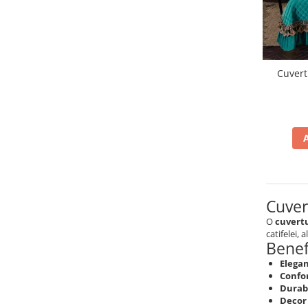
Cuvert
Cuvert
O
cuvertu
catifelei, 
Benefi
Elegan
Confor
Durabi
Decor 