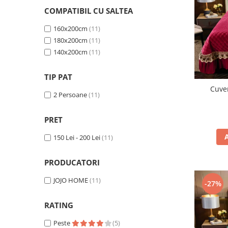
Persoane
COMPATIBIL CU SALTEA
Set Lenjerie Pat Blanita Iepure, 6
Piese, Cu Pilota Inclusa
160x200cm
(11)
Lenjerii De Pat Premium Collection
180x200cm
(11)
140x200cm
(11)
Set Lenjerie De Pat, 7 Piese, Cu
Pilota / Cuvertura Inclusa
TIP PAT
Set Lenjerie De Pat Jacquard Regal,
Cuve
11 Piese, Cuvertura Inclusa
2 Persoane
(11)
Lenjerii Damasc Egiptean King Size
PRET
Lenjerii De Pat, Finet Premium, 1
Persoana
150 Lei - 200 Lei
(11)
Lenjerii De Pat Damasc 1 Persoana
PRODUCATORI
Lenjerii De Pat, Imprimeu 3D, 1
Persoana
JOJO HOME
(11)
-27%
RATING
Peste
(5)