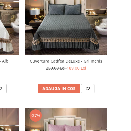
- Alb
Cuvertura Catifea DeLuxe - Gri Inchis
259,00 Lei
189,00 Lei
ADAUGA IN COS
-27%