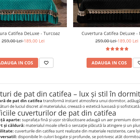
ura Catifea DeLuxe - Turcoaz
Cuvertura Catifea DeLuxe -
259,00 Lei
189,00 Lei
259,00 Lei
189,00 Lei
ADAUGA IN COS
ADAUGA IN COS
uri de pat din catifea – lux și stil în dormi
ră de pat din catifea
transformă instant atmosfera unui dormitor, adăugân
alături de luciul discret al materialului, creează o estetică luxoasă și sofisticată
ciile cuverturilor de pat din catifea
ță aparte:
suprafața fină și ușor strălucitoare adaugă un aer premium dorm
t și căldură:
materialul moale oferă o senzație plăcută la atingere și un plu
litate:
cuverturile din catifea sunt realizate din materiale rezistente, care î
versatil:
disponibile în culori bogate și profunde, se potrivesc atât dormitoa