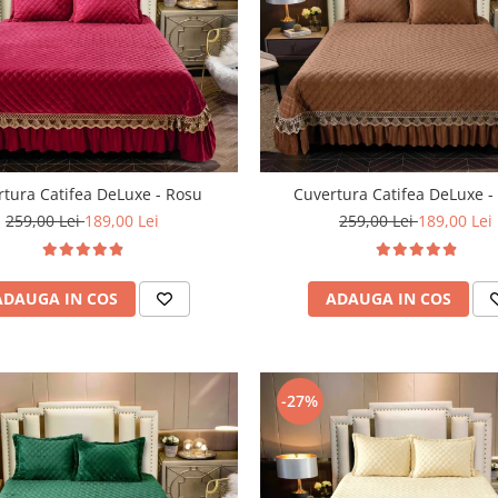
rtura Catifea DeLuxe - Rosu
Cuvertura Catifea DeLuxe 
259,00 Lei
189,00 Lei
259,00 Lei
189,00 Lei
ADAUGA IN COS
ADAUGA IN COS
-27%