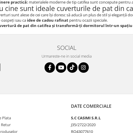
inere practică:
materialele moderne de tip catifea sunt concepute pentru a rez
u cine sunt ideale cuverturile de pat din ca
erturi sunt alese de cei care își doresc să aducă un plus de stil și eleganță 
 oaspeți sau ca
idee de cadou rafinat
pentru ocazii speciale.
uvertură de pat din catifea și transformă-ți dormitorul într-un spațiu 
SOCIAL
Urmareste-ne in social media
DATE COMERCIALE
 Plata
S.C CASIMI S.R.L
e Retur
J35/2722/2020
Produselor
RO43077610