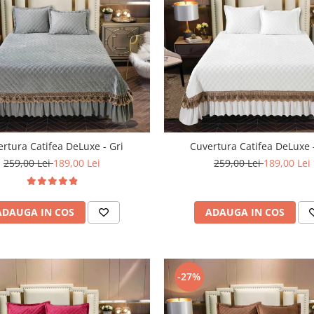
rtura Catifea DeLuxe - Gri
Cuvertura Catifea DeLuxe 
259,00 Lei
189,00 Lei
259,00 Lei
189,00 Lei
ADAUGA IN COS
ADAUGA IN COS
-27%