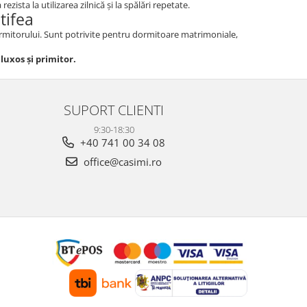
ista la utilizarea zilnică și la spălări repetate.
tifea
dormitorului. Sunt potrivite pentru dormitoare matrimoniale,
luxos și primitor.
SUPORT CLIENTI
9:30-18:30
+40 741 00 34 08
office@casimi.ro