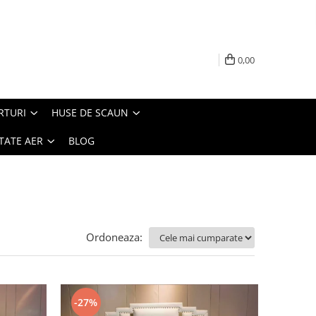
0,00
RTURI
HUSE DE SCAUN
TATE AER
BLOG
Ordoneaza:
-27%