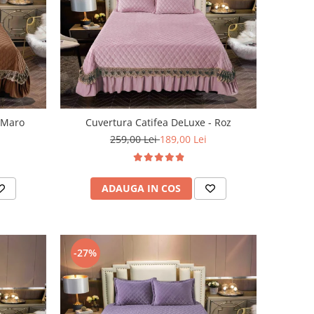
- Maro
Cuvertura Catifea DeLuxe - Roz
259,00 Lei
189,00 Lei
ADAUGA IN COS
-27%