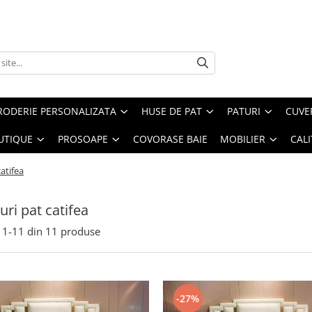
RODERIE PERSONALIZATA
HUSE DE PAT
PATURI
CUVE
UTIQUE
PROSOAPE
COVORASE BAIE
MOBILIER
CALI
atifea
uri pat catifea
1-
11
din
11
produse
-27%