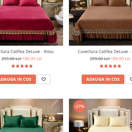
rtura Catifea DeLuxe - Rosu
Cuvertura Catifea DeLuxe 
259,00 Lei
189,00 Lei
259,00 Lei
189,00 Lei
ADAUGA IN COS
ADAUGA IN COS
-27%