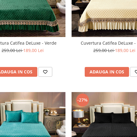
tura Catifea DeLuxe - Verde
Cuvertura Catifea DeLuxe 
259,00 Lei
189,00 Lei
259,00 Lei
189,00 Lei
ADAUGA IN COS
ADAUGA IN COS
-27%