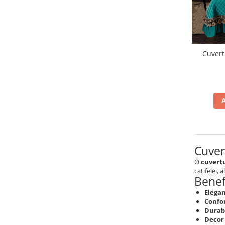
Cuvert
Cuvert
O
cuvertu
catifelei, 
Benefi
Elegan
Confor
Durabi
Decor 