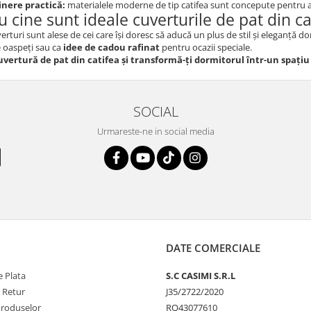
inere practică:
materialele moderne de tip catifea sunt concepute pentru a rez
u cine sunt ideale cuverturile de pat din ca
erturi sunt alese de cei care își doresc să aducă un plus de stil și eleganță 
 oaspeți sau ca
idee de cadou rafinat
pentru ocazii speciale.
uvertură de pat din catifea și transformă-ți dormitorul într-un spațiu 
SOCIAL
Urmareste-ne in social media
DATE COMERCIALE
 Plata
S.C CASIMI S.R.L
e Retur
J35/2722/2020
Produselor
RO43077610