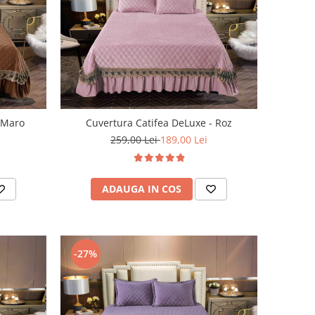
- Maro
Cuvertura Catifea DeLuxe - Roz
259,00 Lei
189,00 Lei
ADAUGA IN COS
-27%