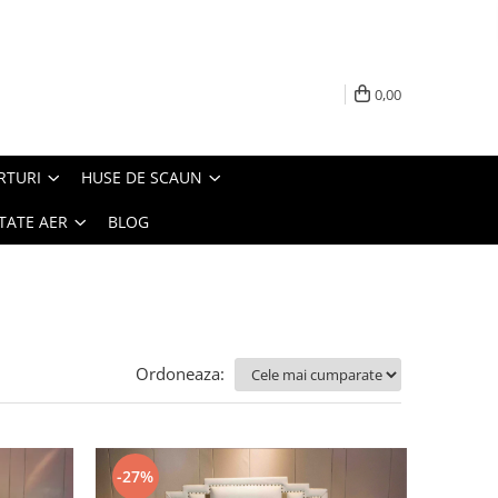
0,00
RTURI
HUSE DE SCAUN
TATE AER
BLOG
Ordoneaza:
-27%