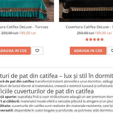
ura Catifea DeLuxe - Turcoaz
Cuvertura Catifea DeLuxe -
259,00 Lei
189,00 Lei
259,00 Lei
189,00 Lei
ADAUGA IN COS
ADAUGA IN COS
uri de pat din catifea – lux și stil în dormi
ră de pat din catifea
transformă instant atmosfera unui dormitor, adăugân
alături de luciul discret al materialului, creează o estetică luxoasă și sofisticată
ciile cuverturilor de pat din catifea
ță aparte:
suprafața fină și ușor strălucitoare adaugă un aer premium dorm
t și căldură:
materialul moale oferă o senzație plăcută la atingere și un plu
litate:
cuverturile din catifea sunt realizate din materiale rezistente, care î
versatil:
disponibile în culori bogate și profunde, se potrivesc atât dormitoa