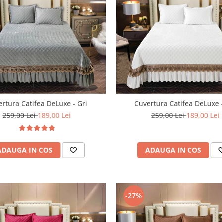
rtura Catifea DeLuxe - Gri
Cuvertura Catifea DeLuxe 
259,00 Lei
189,00 Lei
259,00 Lei
189,00 Lei
ADAUGA IN COS
ADAUGA IN COS
-27%