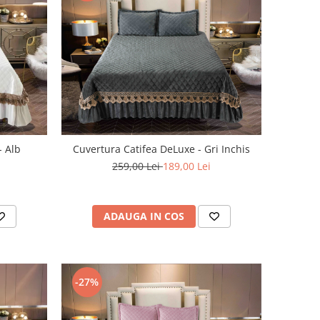
- Alb
Cuvertura Catifea DeLuxe - Gri Inchis
259,00 Lei
189,00 Lei
ADAUGA IN COS
-27%