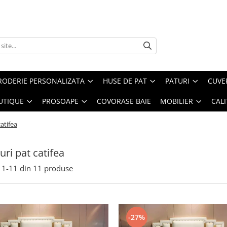
RODERIE PERSONALIZATA
HUSE DE PAT
PATURI
CUVE
UTIQUE
PROSOAPE
COVORASE BAIE
MOBILIER
CALI
atifea
uri pat catifea
1-
11
din
11
produse
-27%