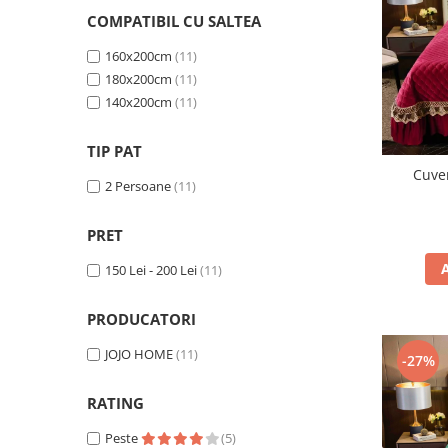
Persoane
COMPATIBIL CU SALTEA
Set Lenjerie Pat Blanita Iepure, 6
Piese, Cu Pilota Inclusa
160x200cm
(11)
Lenjerii De Pat Premium Collection
180x200cm
(11)
140x200cm
(11)
Set Lenjerie De Pat, 7 Piese, Cu
Pilota / Cuvertura Inclusa
TIP PAT
Set Lenjerie De Pat Jacquard Regal,
Cuve
11 Piese, Cuvertura Inclusa
2 Persoane
(11)
Lenjerii Damasc Egiptean King Size
PRET
Lenjerii De Pat, Finet Premium, 1
Persoana
150 Lei - 200 Lei
(11)
Lenjerii De Pat Damasc 1 Persoana
PRODUCATORI
Lenjerii De Pat, Imprimeu 3D, 1
Persoana
JOJO HOME
(11)
-27%
RATING
Peste
(5)