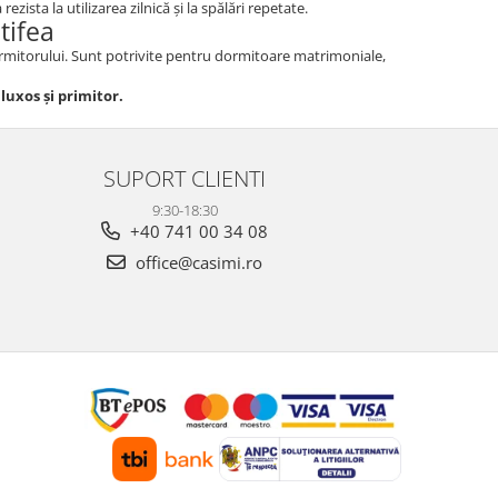
ista la utilizarea zilnică și la spălări repetate.
tifea
dormitorului. Sunt potrivite pentru dormitoare matrimoniale,
luxos și primitor.
SUPORT CLIENTI
9:30-18:30
+40 741 00 34 08
office@casimi.ro