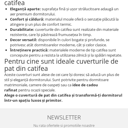
catifea
Eleganță aparte:
suprafața fină și ușor strălucitoare adaugă un
aer premium dormitorului.
Confort și căldură:
materialul moale oferă o senzație plăcută la
atingere și un plus de confort termic.
Durabilitate:
cuverturile din catifea sunt realizate din materiale
rezistente, care își păstrează frumusețea în timp.
Decor versatil:
disponibile în culori bogate și profunde, se
potrivesc atât dormitoarelor moderne, cât și celor clasice.
Întreținere practică:
materialele moderne de tip catifea sunt
concepute pentru a rezista la utilizarea zilnică și la spălări repetate.
Pentru cine sunt ideale cuverturile de
pat din catifea
Aceste cuverturi sunt alese de cei care își doresc să aducă un plus de
stil și eleganță dormitorului. Sunt potrivite pentru dormitoare
matrimoniale, camere de oaspeți sau ca
idee de cadou
rafinat
pentru ocazii speciale.
Alege o cuvertură de pat din catifea și transformă-ți dormitorul
într-un spațiu luxos și primitor.
NEWSLETTER
Nu rata ofertele si promotiile noastre