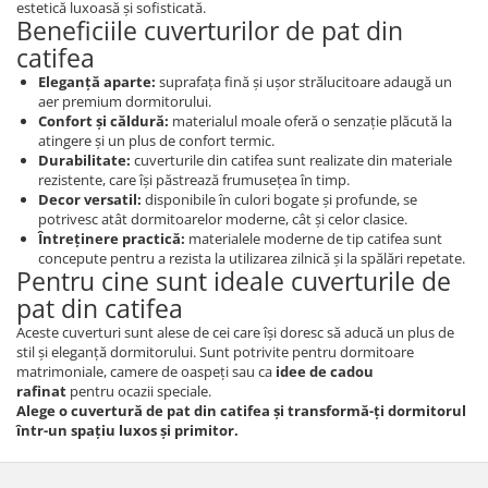
estetică luxoasă și sofisticată.
Beneficiile cuverturilor de pat din
catifea
Eleganță aparte:
suprafața fină și ușor strălucitoare adaugă un
aer premium dormitorului.
Confort și căldură:
materialul moale oferă o senzație plăcută la
atingere și un plus de confort termic.
Durabilitate:
cuverturile din catifea sunt realizate din materiale
rezistente, care își păstrează frumusețea în timp.
Decor versatil:
disponibile în culori bogate și profunde, se
potrivesc atât dormitoarelor moderne, cât și celor clasice.
Întreținere practică:
materialele moderne de tip catifea sunt
concepute pentru a rezista la utilizarea zilnică și la spălări repetate.
Pentru cine sunt ideale cuverturile de
pat din catifea
Aceste cuverturi sunt alese de cei care își doresc să aducă un plus de
stil și eleganță dormitorului. Sunt potrivite pentru dormitoare
matrimoniale, camere de oaspeți sau ca
idee de cadou
rafinat
pentru ocazii speciale.
Alege o cuvertură de pat din catifea și transformă-ți dormitorul
într-un spațiu luxos și primitor.